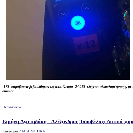
-175- παραβάσεις βεβαιώθηκαν ως αποτέλεσμα -24.915- ελέγχων αλκοολομέτρησης, με 
συνόλου
Περισσότερα...
Ειρήνη Αγαπηδάκη - Αλέξανδρος Τσουβέλας: Δυτικά χαμ
Κατηγορία:
ΔΙΑΔΗΜΟΤΙΚΑ