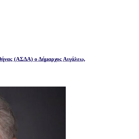
θήνας (ΑΣΔΑ) ο Δήμαρχος Αιγάλεω,