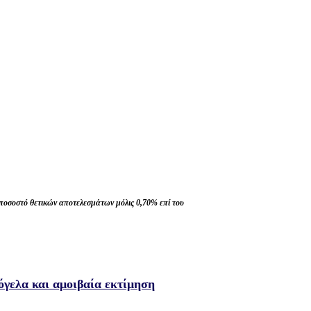
ποσοστό θετικών αποτελεσμάτων μόλις 0,70% επί του
όγελα και αμοιβαία εκτίμηση