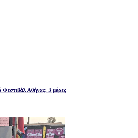
 Φεστιβάλ Αθήνας: 3 μέρες