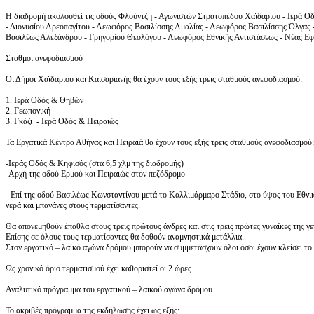
Η διαδρομή ακολουθεί τις οδούς Φλούντζη - Αγωνιστών Στρατοπέδου Χαϊδαρίου - Ιερά Ο
- Διονυσίου Αρεοπαγίτου - Λεωφόρος Βασιλίσσης Αμαλίας - Λεωφόρος Βασιλίσσης Όλγας
Βασιλέως Αλεξάνδρου - Γρηγορίου Θεολόγου - Λεωφόρος Εθνικής Αντιστάσεως - Νέας Εφ
Σταθμοί ανεφοδιασμού
Οι Δήμοι Χαϊδαρίου και Καισαριανής θα έχουν τους εξής τρεις σταθμούς ανεφοδιασμού:
1. Ιερά Οδός & Θηβών
2. Γεωπονική
3. Γκάζι - Ιερά Οδός & Πειραιώς
Τα Εργατικά Κέντρα Αθήνας και Πειραιά θα έχουν τους εξής τρεις σταθμούς ανεφοδιασμού:
-Ιεράς Οδός & Κηφισός (στα 6,5 χλμ της διαδρομής)
-Αρχή της οδού Ερμού και Πειραιώς στον πεζόδρομο
- Επί της οδού Βασιλέως Κωνσταντίνου μετά το Καλλιμάρμαρο Στάδιο, στο ύψος του Εθνι
νερά και μπανάνες στους τερματίσαντες.
Θα απονεμηθούν έπαθλα στους τρεις πρώτους άνδρες και στις τρεις πρώτες γυναίκες της γ
Επίσης σε όλους τους τερματίσαντες θα δοθούν αναμνηστικά μετάλλια.
Στον εργατικό – λαϊκό αγώνα δρόμου μπορούν να συμμετάσχουν όλοι όσοι έχουν κλείσει το 
Ως χρονικό όριο τερματισμού έχει καθοριστεί οι 2 ώρες.
Αναλυτικό πρόγραμμα του εργατικού – λαϊκού αγώνα δρόμου
Το ακριβές πρόγραμμα της εκδήλωσης έχει ως εξής: