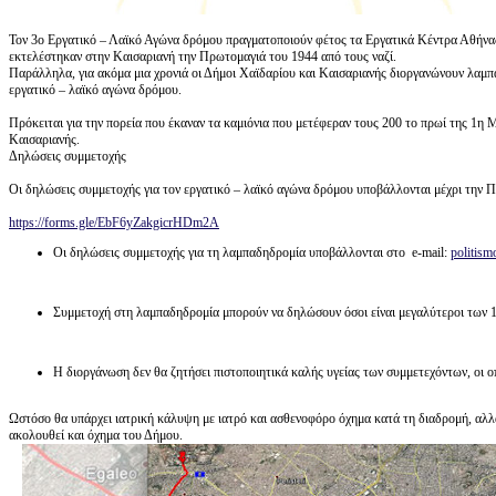
Τον 3ο Εργατικό – Λαϊκό Αγώνα δρόμου πραγματοποιούν φέτος τα Εργατικά Κέντρα Αθήνας
εκτελέστηκαν στην Καισαριανή την Πρωτομαγιά του 1944 από τους ναζί.
Παράλληλα, για ακόμα μια χρονιά οι Δήμοι Χαϊδαρίου και Καισαριανής διοργανώνουν λαμπα
εργατικό – λαϊκό αγώνα δρόμου.
Πρόκειται για την πορεία που έκαναν τα καμιόνια που μετέφεραν τους 200 το πρωί της 1η
Καισαριανής.
Δηλώσεις συμμετοχής
Οι δηλώσεις συμμετοχής για τον εργατικό – λαϊκό αγώνα δρόμου υποβάλλονται μέχρι την Πέ
https://forms.gle/EbF6yZakgicrHDm2A
Οι δηλώσεις συμμετοχής για τη λαμπαδηδρομία υποβάλλονται στο e-mail:
politism
Συμμετοχή στη λαμπαδηδρομία μπορούν να δηλώσουν όσοι είναι μεγαλύτεροι των 1
Η διοργάνωση δεν θα ζητήσει πιστοποιητικά καλής υγείας των συμμετεχόντων, οι οπ
Ωστόσο θα υπάρχει ιατρική κάλυψη με ιατρό και ασθενοφόρο όχημα κατά τη διαδρομή, αλλά
ακολουθεί και όχημα του Δήμου.