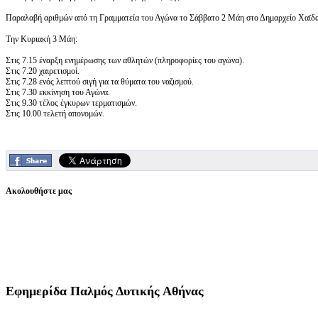
Παραλαβή αριθμών από τη Γραμματεία του Αγώνα το Σάββατο 2 Μάη στο Δημαρχείο Χαϊδαρ
Την Κυριακή 3 Μάη:
Στις 7.15 έναρξη ενημέρωσης των αθλητών (πληροφορίες του αγώνα).
Στις 7.20 χαιρετισμοί.
Στις 7.28 ενός λεπτού σιγή για τα θύματα του ναζισμού.
Στις 7.30 εκκίνηση του Αγώνα.
Στις 9.30 τέλος έγκυρων τερματισμών.
Στις 10.00 τελετή απονομών.
Ακολουθήστε μας
Εφημερίδα
Παλμός Δυτικής Αθήνας