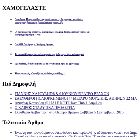
ΧΑΜΟΓΕΛΑΣΤΕ
Ο Ανδρέας Παχατουρίδης παραιτείται απο τη δημαρχία - κατεβαίνει
υποψήφιος βουλευτής (αποκλειστικό ρεπορτάζ)
Οι πιο περίεργοι, απίθανοι, αναπάντεχοι αλλά και διασκεδαστικοί τρόποι να
ανοίξεις μία μπύρα! + vid
Covid19 Δεν έχουμε. Χιούμορ έχουμε;
Το αυτοκόλλητο μέσα σε λεωφορείο της Αθήνας ενόψει καλοκαιριού
Βρε παππού, έτσι το κάνατε με την γιαγιά και πριν 50 χρόνια ;;;
Ήταν φτυστός, τ’ ορκίζομαι, ολόιδιος ο Αλέξης!!!
Πιό
Δημοφιλή
ΓΙΑΝΝΗΣ ΧΑΡΟΥΛΗΣ/8 & 9 ΙΟΥΝΙΟΥ/ΘΕΑΤΡΟ ΒΡΑΧΩΝ
ΕΛΕΥΘΕΡΟΙ ΠΟΛΙΟΡΚΗΜΕΝΟΙ @ ΜΕΓΑΡΟ ΜΟΥΣΙΚΗΣ ΑΘΗΝΩΝ 22 ΜΑΡ
Αντιγόνη Κατσούρη @ HALF NOTE Jazz Club 1 Απριλίου
Ο ΚΑΙΡΟΣ ΣΤΑ ΔΥΤΙΚΑ ΠΡΟΑΣΤΕΙΑ
Ελευθερία Αρβανιτάκη στο Θέατρο Βράχων Σάββατο 5 Σεπτεμβρίου 2015
Τελευταία
Άρθρα
Έναρξη του προγράμματος στειρώσεων και περίθαλψης αδέσποτων γατών του Δήμ
Ολοκληρώθηκε με μεγάλη επιτυχία «Το Σινεμά Πάει Πλατεία» στις γειτονιές του Π