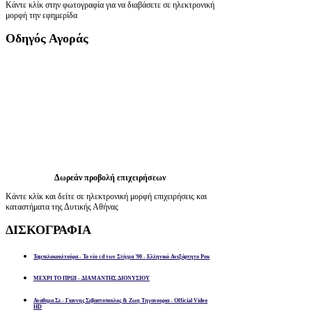
Κάντε κλίκ στην φωτογραφία για να διαβάσετε σε ηλεκτρονική
μορφή την εφημερίδα
Οδηγός
Αγοράς
Δωρεάν προβολή επιχειρήσεων
Κάντε κλίκ και δείτε σε ηλεκτρονική μορφή επιχειρήσεις και
καταστήματα της Δυτικής Αθήνας
ΔΙΣΚΟΓΡΑΦΙΑ
Ταμπελοκουλτούρα - Το νέο cd των Στίγμα '90 - Ελληνικό Ανεξάρτητο Ροκ
ΜΕΧΡΙ ΤΟ ΠΡΩΙ - ΔΙΑΜΑΝΤΗΣ ΔΙΟΝΥΣΙΟΥ
Αναθεμα Σε - Γιαννης Σεβαστοπουλος & Ζωη Τηγανουρια - Official Video
HD