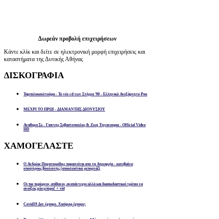
Δωρεάν προβολή επιχειρήσεων
Κάντε κλίκ και δείτε σε ηλεκτρονική μορφή επιχειρήσεις και
καταστήματα της Δυτικής Αθήνας
ΔΙΣΚΟΓΡΑΦΙΑ
Ταμπελοκουλτούρα - Το νέο cd των Στίγμα '90 - Ελληνικό Ανεξάρτητο Ροκ
ΜΕΧΡΙ ΤΟ ΠΡΩΙ - ΔΙΑΜΑΝΤΗΣ ΔΙΟΝΥΣΙΟΥ
Αναθεμα Σε - Γιαννης Σεβαστοπουλος & Ζωη Τηγανουρια - Official Video
HD
ΧΑΜΟΓΕΛΑΣΤΕ
Ο Ανδρέας Παχατουρίδης παραιτείται απο τη δημαρχία - κατεβαίνει
υποψήφιος βουλευτής (αποκλειστικό ρεπορτάζ)
Οι πιο περίεργοι, απίθανοι, αναπάντεχοι αλλά και διασκεδαστικοί τρόποι να
ανοίξεις μία μπύρα! + vid
Covid19 Δεν έχουμε. Χιούμορ έχουμε;