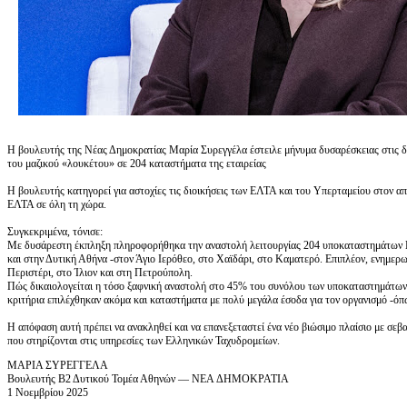
Η βουλευτής της Νέας Δημοκρατίας Μαρία Συρεγγέλα έστειλε μήνυμα δυσαρέσκειας στις δ
του μαζικού «λουκέτου» σε 204 καταστήματα της εταιρείας
Η βουλευτής κατηγορεί για αστοχίες τις διοικήσεις των ΕΛΤΑ και του Υπερταμείου στον
ΕΛΤΑ σε όλη τη χώρα.
Συγκεκριμένα, τόνισε:
Με δυσάρεστη έκπληξη πληροφορήθηκα την αναστολή λειτουργίας 204 υποκαταστημάτων ΕΛ
και στην Δυτική Αθήνα -στον Άγιο Ιερόθεο, στο Χαϊδάρι, στο Καματερό. Επιπλέον, ενημερ
Περιστέρι, στο Ίλιον και στη Πετρούπολη.
Πώς δικαιολογείται η τόσο ξαφνική αναστολή στο 45% του συνόλου των υποκαταστημάτων -
κριτήρια επιλέχθηκαν ακόμα και καταστήματα με πολύ μεγάλα έσοδα για τον οργανισμό -ό
Η απόφαση αυτή πρέπει να ανακληθεί και να επανεξεταστεί ένα νέο βιώσιμο πλαίσιο με σεβ
που στηρίζονται στις υπηρεσίες των Ελληνικών Ταχυδρομείων.
ΜΑΡΙΑ ΣΥΡΕΓΓΕΛΑ
Βoυλευτής Β2 Δυτικού Τομέα Αθηνών — NEA ΔHMOKPATIA
1 Νοεμβρίου 2025