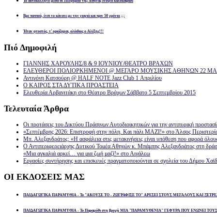
Το αυτοκόλλητο μέσα σε λεωφορείο της Αθήνας ενόψει καλοκαιριού
Βρε παππού, έτσι το κάνατε με την γιαγιά και πριν 50 χρόνια ;;;
Ήταν φτυστός, τ’ ορκίζομαι, ολόιδιος ο Αλέξης!!!
Πιό
Δημοφιλή
ΓΙΑΝΝΗΣ ΧΑΡΟΥΛΗΣ/8 & 9 ΙΟΥΝΙΟΥ/ΘΕΑΤΡΟ ΒΡΑΧΩΝ
ΕΛΕΥΘΕΡΟΙ ΠΟΛΙΟΡΚΗΜΕΝΟΙ @ ΜΕΓΑΡΟ ΜΟΥΣΙΚΗΣ ΑΘΗΝΩΝ 22 ΜΑΡ
Αντιγόνη Κατσούρη @ HALF NOTE Jazz Club 1 Απριλίου
Ο ΚΑΙΡΟΣ ΣΤΑ ΔΥΤΙΚΑ ΠΡΟΑΣΤΕΙΑ
Ελευθερία Αρβανιτάκη στο Θέατρο Βράχων Σάββατο 5 Σεπτεμβρίου 2015
Τελευταία
Άρθρα
Οι προτάσεις του Δικτύου Πράσινων Αυτοδιοικητικών για την αντιπυρική προστασ
«Σεπτέμβρης 2026: Επιστροφή στην πόλη. Και πάλι ΜΑΖΙ!» στο Άλσος Περιστερί
Μπ. Αλεξανδράτος: «Η ασφάλεια στις μετακινήσεις είναι υπόθεση που αφορά όλου
Ο Αντιπεριφερειάρχης Δυτικού Τομέα Αθηνών κ. Μπάμπης Αλεξανδράτος στη δρά
«Μια αγκαλιά αρκεί… για μια ζωή μαζί!» στο Αιγάλεω
Εργασίες συντήρησης και επισκευές πραγματοποιούνται σε σχολεία του Δήμου Χαϊδ
ΟΙ
ΕΚΔΟΣΕΙΣ ΜΑΣ
ΠΑΙΔΑΓΩΓΙΚΑ ΠΑΡΑΜΥΘΙΑ - Το "ΑΚΟΥΣΕ ΤΟ - ΖΩΓΡΑΦΙΣΕ ΤΟ" ΑΡΕΣΕΙ ΣΤΟΥΣ ΜΕΓΑΛΟΥΣ ΚΑΙ ΞΕΤΡΕ
ΠΑΙΔΑΓΩΓΙΚΑ ΠΑΡΑΜΥΘΙΑ - Το Παραμύθι στη βροχή ΜΙΑ "ΠΑΡΑΜΥΘΕΝΙΑ" ΓΕΦΥΡΑ ΠΟΥ ΕΝΩΝΕΙ ΤΟΥ