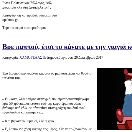
Είστε Πολιτιστικός Σύλλογος, Αθλ.
Σωματείο κλπ στη Δυτική Αττική ;
Καταχώρηση και προβολή δωρεάν στο
opalmos.gr
Τηρείται σειρά προτεραιότητας
Βρε παππού, έτσι το κάνατε με την γιαγιά κα
Κατηγορία:
ΧΑΜΟΓΕΛΑΣΤΕ
Δημοσιεύτηκε στις 20 Δεκεμβρίου 2017
Ένα ζευγάρι ηλικιωμένων κάθεται σε μια καφετέρια και θυμάται
τα νιάτα του.
– Θυμάσαι, λέει ο γέρος στην γριά, που πρωτοσυναντηθήκαμε
πριν 50 χρόνια…σε ετούτη εδώ την καφετέρια και μόλις
βγήκαμε από εδώ, σε πήγα πίσω στον φράχτη του διπλανού
εργοστασίου και κάναμε sex;
– Και βέβαια το θυμάμαι, λέει η γριά.
– Ε, λοιπόν για χάρη εκείνης της μέρας, λέω να το ξανακάνουμε