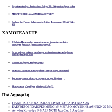
Ταμπελοκουλτούρα - Το νέο cd των Στίγμα '90 - Ελληνικό Ανεξάρτητο Ροκ
ΜΕΧΡΙ ΤΟ ΠΡΩΙ - ΔΙΑΜΑΝΤΗΣ ΔΙΟΝΥΣΙΟΥ
Αναθεμα Σε - Γιαννης Σεβαστοπουλος & Ζωη Τηγανουρια - Official Video
HD
ΧΑΜΟΓΕΛΑΣΤΕ
Ο Ανδρέας Παχατουρίδης παραιτείται απο τη δημαρχία - κατεβαίνει
υποψήφιος βουλευτής (αποκλειστικό ρεπορτάζ)
Οι πιο περίεργοι, απίθανοι, αναπάντεχοι αλλά και διασκεδαστικοί τρόποι να
ανοίξεις μία μπύρα! + vid
Covid19 Δεν έχουμε. Χιούμορ έχουμε;
Το αυτοκόλλητο μέσα σε λεωφορείο της Αθήνας ενόψει καλοκαιριού
Βρε παππού, έτσι το κάνατε με την γιαγιά και πριν 50 χρόνια ;;;
Ήταν φτυστός, τ’ ορκίζομαι, ολόιδιος ο Αλέξης!!!
Πιό
Δημοφιλή
ΓΙΑΝΝΗΣ ΧΑΡΟΥΛΗΣ/8 & 9 ΙΟΥΝΙΟΥ/ΘΕΑΤΡΟ ΒΡΑΧΩΝ
ΕΛΕΥΘΕΡΟΙ ΠΟΛΙΟΡΚΗΜΕΝΟΙ @ ΜΕΓΑΡΟ ΜΟΥΣΙΚΗΣ ΑΘΗΝΩΝ 22 ΜΑΡ
Αντιγόνη Κατσούρη @ HALF NOTE Jazz Club 1 Απριλίου