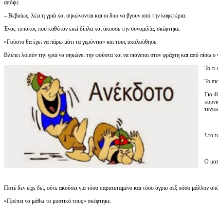
απόψε.
– Βεβαίως, λέει η γριά και σηκώνονται και οι δυο να βγουν από την καφετέρια.
Ένας τυπάκος που καθόταν εκεί δίπλα και άκουσε την συνομιλία, σκέφτηκε:
«Γούστο θα έχει να πάρω μάτι τα γερόντια» και τους ακολούθησε.
Βλέπει λοιπόν την γριά να σηκώνει την φούστα και να πιάνεται στον φράχτη και από πίσω ο 
Το τι
Το πι
Για 4
κουνι
τεντω
Στο τ
Ο ματ
Ποτέ δεν είχε δει, ούτε ακούσει για τόσο παρατεταμένο και τόσο άγριο σεξ πόσο μάλλον από
«Πρέπει να μάθω το μυστικό τους» σκέφτηκε.