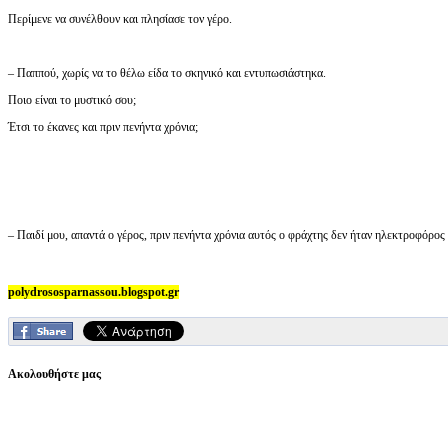
Περίμενε να συνέλθουν και πλησίασε τον γέρο.
– Παππού, χωρίς να το θέλω είδα το σκηνικό και εντυπωσιάστηκα.
Ποιο είναι το μυστικό σου;
Έτσι το έκανες και πριν πενήντα χρόνια;
– Παιδί μου, απαντά ο γέρος, πριν πενήντα χρόνια αυτός ο φράχτης δεν ήταν ηλεκτροφόρος
polydrososparnassou.blogspot.gr
Ακολουθήστε μας