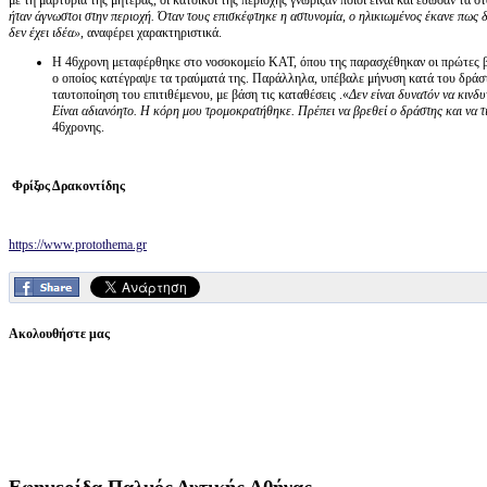
με τη μαρτυρία της μητέρας, οι κάτοικοι της περιοχής γνώριζαν ποιοι είναι και έδωσαν τα στ
ήταν άγνωστοι στην περιοχή. Όταν τους επισκέφτηκε η αστυνομία, ο ηλικιωμένος έκανε πως δ
δεν έχει ιδέα»
, αναφέρει χαρακτηριστικά.
Η 46χρονη μεταφέρθηκε στο νοσοκομείο ΚΑΤ, όπου της παρασχέθηκαν οι πρώτες βο
ο οποίος κατέγραψε τα τραύματά της. Παράλληλα, υπέβαλε μήνυση κατά του δράστη
ταυτοποίηση του επιτιθέμενου, με βάση τις καταθέσεις .«
Δεν είναι δυνατόν να κινδ
Είναι αδιανόητο. Η κόρη μου τρομοκρατήθηκε. Πρέπει να βρεθεί ο δράστης και να 
46χρονης.
Φρίξος Δρακοντίδης
https://www.protothema.gr
Ακολουθήστε μας