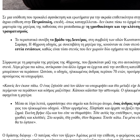
Σε μια υπόθεση που προκαλεί αγανάκτηση και ερωτήματα για την ακραία επιθετικότητα στ
άγρια επίθεση στην
Πετρούπολη,
επειδή –όπως καταγγέλλεται– δεν έκανε πίσω το όχημά τη
μαρτυρία της μητέρας της παθούσας στο protothema.gr τ
η γρονθοκόπησε και την κλότση
τραυματισμούς
.
Το περιστατικό συνέβη
το βράδυ της Δευτέρας
, στη συμβολή των οδών Κωνσταντι
Σαράφη. Η 46χρονη οδηγός, με συνεπιβάτη τη μητέρα της, κινούνταν σε έναν στενό
εστία εντάσεων
, καθώς είναι τόσο στενός που δεν χωρούν δύο οχήματα να περάσο
Σύμφωνα με τη μαρτυρία της μητέρας της 46χρονης, που βρισκόταν μαζί της στο αυτοκίνητ
στενό. Λίγα μέτρα πιο κάτω, αντίκρισαν ένα άλλο όχημα να έρχεται από την αντίθετη κατεύ
μπορέσουν να περάσουν. Ωστόσο, ο οδηγός, ηλικιωμένος άνδρας περίπου 70 ετών, προτίμησ
αρνούμενος να υποχωρήσει.
«
Κανείς δεν έκανε πίσω. Ο ένας ζητούσε από τον άλλον να υποχωρήσει και στο μεταξύ είχε
περίμεναν να περάσουν και κόσμος μαζεύτηκε. Κάποιοι κάλεσαν την αστυνομία. Ο ηλικιωμένο
αφηγείται η μητέρα.
Μέσα σε λίγα λεπτά, εμφανίστηκε στο σημείο και δεύτερο άτομο,
ένας άνδρας περ
γιος του ηλικιωμένου οδηγού. «
Ήταν οργισμένος. Πλησίασε και άρχισε να βρίζει τη
ζημιά. Εκείνη βγήκε έξω και του είπε να σταματήσει. Τότε αυτός της επιτέθηκε
», περ
γροθιές και κλοτσιές. Στο κεφάλι, στη γνάθο, στον θώρακα. Έπεσε κάτω. Για μένα ε
θα το έφτανε
».
Ο δράστης διέφυγε - Ο πατέρας «δεν τον ήξερε» Αμέσως μετά την επίθεση, ο φερόμενος ω