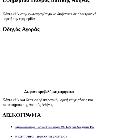
Εφημερίδα
Παλμός Δυτικής Αθήνας
Κάντε κλίκ στην φωτογραφία για να διαβάσετε σε ηλεκτρονική
μορφή την εφημερίδα
Οδηγός
Αγοράς
Δωρεάν προβολή επιχειρήσεων
Κάντε κλίκ και δείτε σε ηλεκτρονική μορφή επιχειρήσεις και
καταστήματα της Δυτικής Αθήνας
ΔΙΣΚΟΓΡΑΦΙΑ
Ταμπελοκουλτούρα - Το νέο cd των Στίγμα '90 - Ελληνικό Ανεξάρτητο Ροκ
ΜΕΧΡΙ ΤΟ ΠΡΩΙ - ΔΙΑΜΑΝΤΗΣ ΔΙΟΝΥΣΙΟΥ