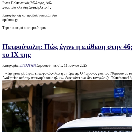
Είστε Πολιτιστικός Σύλλογος, Αθλ.
Σωματείο κλπ στη Δυτική Αττική ;
Καταχώρηση και προβολή δωρεάν στο
opalmos.gr
Τηρείται σειρά προτεραιότητας
Πετρούπολη: Πώς έγινε η επίθεση στην 46
το ΙΧ της
Κατηγορία:
ΕΓΡΑΨΑΝ
Δημοσιεύτηκε στις 11 Ιουνίου 2025
- «Την χτύπησε άγρια, είναι φονιάς» λέει η μητέρα της Ο 45χρονος γιος του 70χρονου με το
Αναζητείτο από την αστυνομία και ο ηλικιωμένος κάνει πως δεν τον γνώριζε. Τελικά συνελ