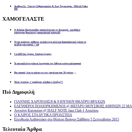
Αναθεμα Σε - Γιαννης Σεβαστοπουλος & Ζωη Τηγανουρια - Official Video
HD
ΧΑΜΟΓΕΛΑΣΤΕ
Ο Ανδρέας Παχατουρίδης παραιτείται απο τη δημαρχία - κατεβαίνει
υποψήφιος βουλευτής (αποκλειστικό ρεπορτάζ)
Οι πιο περίεργοι, απίθανοι, αναπάντεχοι αλλά και διασκεδαστικοί τρόποι να
ανοίξεις μία μπύρα! + vid
Covid19 Δεν έχουμε. Χιούμορ έχουμε;
Το αυτοκόλλητο μέσα σε λεωφορείο της Αθήνας ενόψει καλοκαιριού
Βρε παππού, έτσι το κάνατε με την γιαγιά και πριν 50 χρόνια ;;;
Ήταν φτυστός, τ’ ορκίζομαι, ολόιδιος ο Αλέξης!!!
Πιό
Δημοφιλή
ΓΙΑΝΝΗΣ ΧΑΡΟΥΛΗΣ/8 & 9 ΙΟΥΝΙΟΥ/ΘΕΑΤΡΟ ΒΡΑΧΩΝ
ΕΛΕΥΘΕΡΟΙ ΠΟΛΙΟΡΚΗΜΕΝΟΙ @ ΜΕΓΑΡΟ ΜΟΥΣΙΚΗΣ ΑΘΗΝΩΝ 22 ΜΑΡ
Αντιγόνη Κατσούρη @ HALF NOTE Jazz Club 1 Απριλίου
Ο ΚΑΙΡΟΣ ΣΤΑ ΔΥΤΙΚΑ ΠΡΟΑΣΤΕΙΑ
Ελευθερία Αρβανιτάκη στο Θέατρο Βράχων Σάββατο 5 Σεπτεμβρίου 2015
Τελευταία
Άρθρα