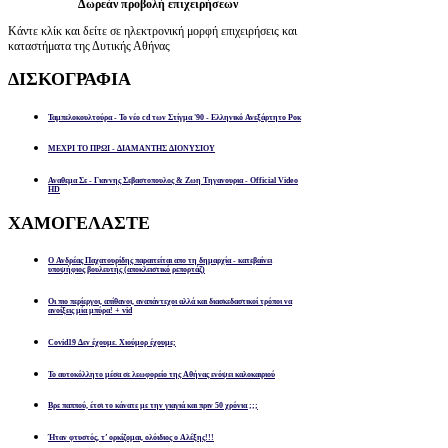
Δωρεάν προβολή επιχειρήσεων
Κάντε κλίκ και δείτε σε ηλεκτρονική μορφή επιχειρήσεις και
καταστήματα της Δυτικής Αθήνας
ΔΙΣΚΟΓΡΑΦΙΑ
Ταμπελοκουλτούρα - Το νέο cd των Στίγμα '90 - Ελληνικό Ανεξάρτητο Ροκ
ΜΕΧΡΙ ΤΟ ΠΡΩΙ - ΔΙΑΜΑΝΤΗΣ ΔΙΟΝΥΣΙΟΥ
Αναθεμα Σε - Γιαννης Σεβαστοπουλος & Ζωη Τηγανουρια - Official Video
HD
ΧΑΜΟΓΕΛΑΣΤΕ
Ο Ανδρέας Παχατουρίδης παραιτείται απο τη δημαρχία - κατεβαίνει
υποψήφιος βουλευτής (αποκλειστικό ρεπορτάζ)
Οι πιο περίεργοι, απίθανοι, αναπάντεχοι αλλά και διασκεδαστικοί τρόποι να
ανοίξεις μία μπύρα! + vid
Covid19 Δεν έχουμε. Χιούμορ έχουμε;
Το αυτοκόλλητο μέσα σε λεωφορείο της Αθήνας ενόψει καλοκαιριού
Βρε παππού, έτσι το κάνατε με την γιαγιά και πριν 50 χρόνια ;;;
Ήταν φτυστός, τ’ ορκίζομαι, ολόιδιος ο Αλέξης!!!