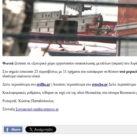
Φωτιά
ξέσπασε σε εξωτερικό χώρο εργοστασίου ανακύκλωσης μετάλλων (σκραπ) στο Αιγ
Στο σημείο έσπευσαν 25 πυροσβέστες με 11 οχήματα που κατάφεραν να θέσουν
υπό μερικό
ιδιαίτερα εύφλεκτα υλικά.
Δείτε περισσότερα στο
ertflix.gr
| Ακούστε περισσότερα στο
ertecho.gr
Δείτε περισσότερα
Κυκλοφοριακές ρυθμίσεις τέθηκαν σε ισχύ επί της οδού Θεσσαλίας στα σύνορα Βοτανικού 
Ρεπορτάζ: Κώστας Παπαδόπουλος
Σύνταξη
Συντακτική ομάδα ertnews.gr