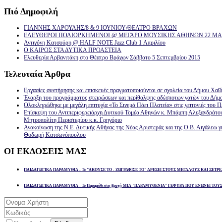
Πιό
Δημοφιλή
ΓΙΑΝΝΗΣ ΧΑΡΟΥΛΗΣ/8 & 9 ΙΟΥΝΙΟΥ/ΘΕΑΤΡΟ ΒΡΑΧΩΝ
ΕΛΕΥΘΕΡΟΙ ΠΟΛΙΟΡΚΗΜΕΝΟΙ @ ΜΕΓΑΡΟ ΜΟΥΣΙΚΗΣ ΑΘΗΝΩΝ 22 ΜΑΡ
Αντιγόνη Κατσούρη @ HALF NOTE Jazz Club 1 Απριλίου
Ο ΚΑΙΡΟΣ ΣΤΑ ΔΥΤΙΚΑ ΠΡΟΑΣΤΕΙΑ
Ελευθερία Αρβανιτάκη στο Θέατρο Βράχων Σάββατο 5 Σεπτεμβρίου 2015
Τελευταία
Άρθρα
Εργασίες συντήρησης και επισκευές πραγματοποιούνται σε σχολεία του Δήμου Χαϊδ
Έναρξη του προγράμματος στειρώσεων και περίθαλψης αδέσποτων γατών του Δήμ
Ολοκληρώθηκε με μεγάλη επιτυχία «Το Σινεμά Πάει Πλατεία» στις γειτονιές του Π
Επίσκεψη του Αντιπεριφερειάρχη Δυτικού Τομέα Αθηνών κ. Μπάμπη Αλεξανδράτο
Μητροπολίτη Περιστερίου κ.κ. Γρηγόριο
Ανακοίνωση της Ν.Ε. Δυτικής Αθήνας της Νέας Αριστεράς και της Ο.Β. Αιγάλεω γ
Θοδωρή Κατσωνόπουλου
ΟΙ
ΕΚΔΟΣΕΙΣ ΜΑΣ
ΠΑΙΔΑΓΩΓΙΚΑ ΠΑΡΑΜΥΘΙΑ - Το "ΑΚΟΥΣΕ ΤΟ - ΖΩΓΡΑΦΙΣΕ ΤΟ" ΑΡΕΣΕΙ ΣΤΟΥΣ ΜΕΓΑΛΟΥΣ ΚΑΙ ΞΕΤΡΕ
ΠΑΙΔΑΓΩΓΙΚΑ ΠΑΡΑΜΥΘΙΑ - Το Παραμύθι στη βροχή ΜΙΑ "ΠΑΡΑΜΥΘΕΝΙΑ" ΓΕΦΥΡΑ ΠΟΥ ΕΝΩΝΕΙ ΤΟΥ