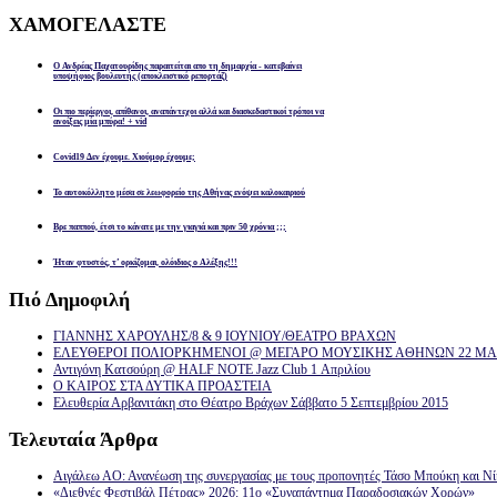
ΧΑΜΟΓΕΛΑΣΤΕ
Ο Ανδρέας Παχατουρίδης παραιτείται απο τη δημαρχία - κατεβαίνει
υποψήφιος βουλευτής (αποκλειστικό ρεπορτάζ)
Οι πιο περίεργοι, απίθανοι, αναπάντεχοι αλλά και διασκεδαστικοί τρόποι να
ανοίξεις μία μπύρα! + vid
Covid19 Δεν έχουμε. Χιούμορ έχουμε;
Το αυτοκόλλητο μέσα σε λεωφορείο της Αθήνας ενόψει καλοκαιριού
Βρε παππού, έτσι το κάνατε με την γιαγιά και πριν 50 χρόνια ;;;
Ήταν φτυστός, τ’ ορκίζομαι, ολόιδιος ο Αλέξης!!!
Πιό
Δημοφιλή
ΓΙΑΝΝΗΣ ΧΑΡΟΥΛΗΣ/8 & 9 ΙΟΥΝΙΟΥ/ΘΕΑΤΡΟ ΒΡΑΧΩΝ
ΕΛΕΥΘΕΡΟΙ ΠΟΛΙΟΡΚΗΜΕΝΟΙ @ ΜΕΓΑΡΟ ΜΟΥΣΙΚΗΣ ΑΘΗΝΩΝ 22 ΜΑΡ
Αντιγόνη Κατσούρη @ HALF NOTE Jazz Club 1 Απριλίου
Ο ΚΑΙΡΟΣ ΣΤΑ ΔΥΤΙΚΑ ΠΡΟΑΣΤΕΙΑ
Ελευθερία Αρβανιτάκη στο Θέατρο Βράχων Σάββατο 5 Σεπτεμβρίου 2015
Τελευταία
Άρθρα
Αιγάλεω ΑΟ: Ανανέωση της συνεργασίας με τους προπονητές Τάσο Μπούκη και Ν
«Διεθνές Φεστιβάλ Πέτρας» 2026: 11ο «Συναπάντημα Παραδοσιακών Χορών»