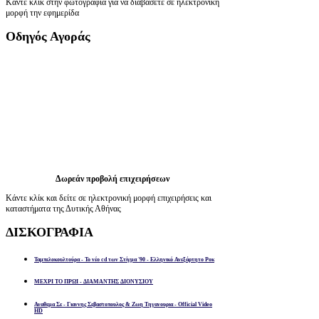
Κάντε κλίκ στην φωτογραφία για να διαβάσετε σε ηλεκτρονική
μορφή την εφημερίδα
Οδηγός
Αγοράς
Δωρεάν προβολή επιχειρήσεων
Κάντε κλίκ και δείτε σε ηλεκτρονική μορφή επιχειρήσεις και
καταστήματα της Δυτικής Αθήνας
ΔΙΣΚΟΓΡΑΦΙΑ
Ταμπελοκουλτούρα - Το νέο cd των Στίγμα '90 - Ελληνικό Ανεξάρτητο Ροκ
ΜΕΧΡΙ ΤΟ ΠΡΩΙ - ΔΙΑΜΑΝΤΗΣ ΔΙΟΝΥΣΙΟΥ
Αναθεμα Σε - Γιαννης Σεβαστοπουλος & Ζωη Τηγανουρια - Official Video
HD