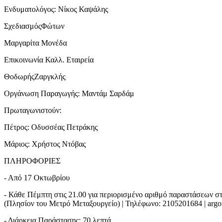
Ενδυματολόγος: Νίκος Καψάλης
ΣχεδιασμόςΦώτων
Μαργαρίτα Μονέδα
Επικοινωνία Καλλ. Εταιρεία
ΘοδωρήςΖαργκλής
Οργάνωση Παραγωγής: Μαντάμ Σαρδάμ
Πρωταγωνιστούν:
Πέτρος: Οδυσσέας Πετράκης
Μάριος: Χρήστος Ντόβας
ΠΛΗΡΟΦΟΡΙΕΣ
- Από 17 Οκτωβρίου
- Κάθε Πέμπτη στις 21.00 για περιορισμένο αριθμό παραστάσεων σ
(Πλησίον του Μετρό Μεταξουργείο) | Τηλέφωνο: 2105201684 | argot
- Διάρκεια Παράστασης: 70 λεπτά