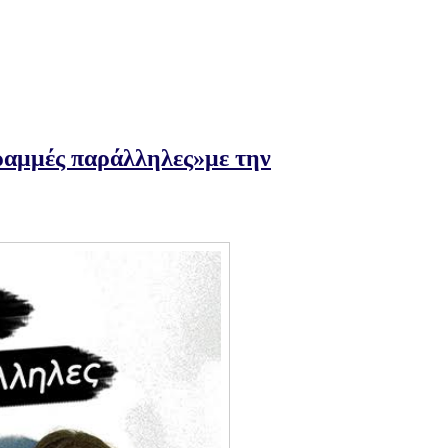
ραμμές παράλληλες»με την