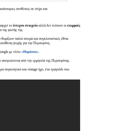
καίνουριες συνθέσεις σε στίχο και
ιαρχεί το
έντεχνο στοιχείο
αλλά δεν λείπουν οι
επιρροές
μα της φωνής της.
υ θυμίζουν παλιό σινεμά και συγκλονιστικές έθνικ
κατάθεση ψυχής για την Περσεφόνη.
single με τίτλο
«Θυμάσαι»
.
ου απογειώνεται από την ερμηνεία της Περσεφόνης.
ρα συγκινητικό και vintage ήχο, ένα τραγούδι που