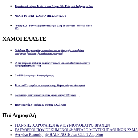
Ταμπελοκουλτούρα - Το νέο cd των Στίγμα '90 - Ελληνικό Ανεξάρτητο Ροκ
ΜΕΧΡΙ ΤΟ ΠΡΩΙ - ΔΙΑΜΑΝΤΗΣ ΔΙΟΝΥΣΙΟΥ
Αναθεμα Σε - Γιαννης Σεβαστοπουλος & Ζωη Τηγανουρια - Official Video
HD
ΧΑΜΟΓΕΛΑΣΤΕ
Ο Ανδρέας Παχατουρίδης παραιτείται απο τη δημαρχία - κατεβαίνει
υποψήφιος βουλευτής (αποκλειστικό ρεπορτάζ)
Οι πιο περίεργοι, απίθανοι, αναπάντεχοι αλλά και διασκεδαστικοί τρόποι να
ανοίξεις μία μπύρα! + vid
Covid19 Δεν έχουμε. Χιούμορ έχουμε;
Το αυτοκόλλητο μέσα σε λεωφορείο της Αθήνας ενόψει καλοκαιριού
Βρε παππού, έτσι το κάνατε με την γιαγιά και πριν 50 χρόνια ;;;
Ήταν φτυστός, τ’ ορκίζομαι, ολόιδιος ο Αλέξης!!!
Πιό
Δημοφιλή
ΓΙΑΝΝΗΣ ΧΑΡΟΥΛΗΣ/8 & 9 ΙΟΥΝΙΟΥ/ΘΕΑΤΡΟ ΒΡΑΧΩΝ
ΕΛΕΥΘΕΡΟΙ ΠΟΛΙΟΡΚΗΜΕΝΟΙ @ ΜΕΓΑΡΟ ΜΟΥΣΙΚΗΣ ΑΘΗΝΩΝ 22 ΜΑΡ
Αντιγόνη Κατσούρη @ HALF NOTE Jazz Club 1 Απριλίου