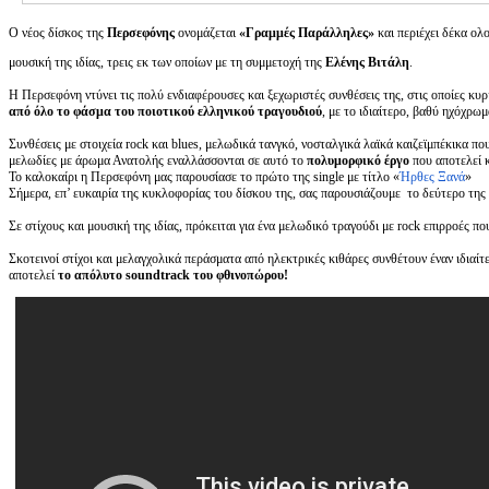
Ο νέος δίσκος της
Περσεφόνης
ονομάζεται
«Γραμμές Παράλληλες»
και περιέχει δέκα ολο
μουσική της ιδίας, τρεις εκ των οποίων με τη συμμετοχή της
Ελένης Βιτάλη
.
Η Περσεφόνη ντύνει τις πολύ ενδιαφέρουσες και ξεχωριστές συνθέσεις της, στις οποίες κυρ
από όλο το φάσμα του ποιοτικού ελληνικού τραγουδιού
, με το ιδιαίτερο, βαθύ ηχόχρω
Συνθέσεις με στοιχεία rock και blues, μελωδικά τανγκό, νοσταλγικά λαϊκά καιζεϊμπέκικα πο
μελωδίες με άρωμα Ανατολής εναλλάσσονται σε αυτό το
πολυμορφικό έργο
που αποτελεί 
Το καλοκαίρι η Περσεφόνη μας παρουσίασε το πρώτο της single με τίτλο «
Ήρθες Ξανά
»
Σήμερα, επ’ ευκαιρία της κυκλοφορίας του δίσκου της, σας παρουσιάζουμε το δεύτερο της 
Σε στίχους και μουσική της ιδίας, πρόκειται για ένα μελωδικό τραγούδι με rock επιρροές π
Σκοτεινοί στίχοι και μελαγχολικά περάσματα από ηλεκτρικές κιθάρες συνθέτουν έναν ιδιαίτε
αποτελεί
το απόλυτο
soundtrack
του φθινοπώρου!