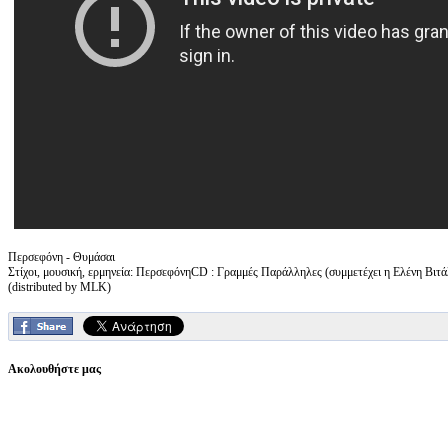
Περσεφόνη - Θυμάσαι
Στίχοι, μουσική, ερμηνεία: ΠερσεφόνηCD : Γραμμές Παράλληλες (συμμετέχει η Ελένη Βιτά
(distributed by MLK)
Ακολουθήστε μας