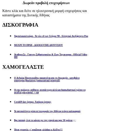
Δωρεάν προβολή επιχειρήσεων
Κάντε κλίκ και δείτε σε ηλεκτρονική μορφή επιχειρήσεις και
καταστήματα της Δυτικής Αθήνας
ΔΙΣΚΟΓΡΑΦΙΑ
Ταμπελοκουλτούρα - Το νέο cd των Στίγμα '90 - Ελληνικό Ανεξάρτητο Ροκ
ΜΕΧΡΙ ΤΟ ΠΡΩΙ - ΔΙΑΜΑΝΤΗΣ ΔΙΟΝΥΣΙΟΥ
Αναθεμα Σε - Γιαννης Σεβαστοπουλος & Ζωη Τηγανουρια - Official Video
HD
ΧΑΜΟΓΕΛΑΣΤΕ
Ο Ανδρέας Παχατουρίδης παραιτείται απο τη δημαρχία - κατεβαίνει
υποψήφιος βουλευτής (αποκλειστικό ρεπορτάζ)
Οι πιο περίεργοι, απίθανοι, αναπάντεχοι αλλά και διασκεδαστικοί τρόποι να
ανοίξεις μία μπύρα! + vid
Covid19 Δεν έχουμε. Χιούμορ έχουμε;
Το αυτοκόλλητο μέσα σε λεωφορείο της Αθήνας ενόψει καλοκαιριού
Βρε παππού, έτσι το κάνατε με την γιαγιά και πριν 50 χρόνια ;;;
Ήταν φτυστός, τ’ ορκίζομαι, ολόιδιος ο Αλέξης!!!