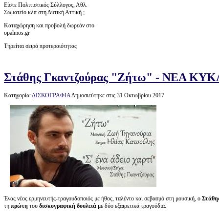
Είστε Πολιτιστικός Σύλλογος, Αθλ.
Σωματείο κλπ στη Δυτική Αττική ;
Καταχώρηση και προβολή δωρεάν στο
opalmos.gr
Τηρείται σειρά προτεραιότητας
Στάθης Γκαντζούρας "Ζήτω" - ΝΕΑ ΚΥΚ
Κατηγορία:
ΔΙΣΚΟΓΡΑΦΙΑ
Δημοσιεύτηκε στις 31 Οκτωβρίου 2017
Ένας νέος ερμηνευτής-τραγουδοποιός με ήθος, ταλέντο και σεβασμό στη μουσική, ο
Στάθη
τη
πρώτη
του
δισκογραφική
δουλειά
με δύο εξαιρετικά τραγούδια.