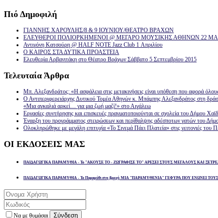
Πιό
Δημοφιλή
ΓΙΑΝΝΗΣ ΧΑΡΟΥΛΗΣ/8 & 9 ΙΟΥΝΙΟΥ/ΘΕΑΤΡΟ ΒΡΑΧΩΝ
ΕΛΕΥΘΕΡΟΙ ΠΟΛΙΟΡΚΗΜΕΝΟΙ @ ΜΕΓΑΡΟ ΜΟΥΣΙΚΗΣ ΑΘΗΝΩΝ 22 ΜΑΡ
Αντιγόνη Κατσούρη @ HALF NOTE Jazz Club 1 Απριλίου
Ο ΚΑΙΡΟΣ ΣΤΑ ΔΥΤΙΚΑ ΠΡΟΑΣΤΕΙΑ
Ελευθερία Αρβανιτάκη στο Θέατρο Βράχων Σάββατο 5 Σεπτεμβρίου 2015
Τελευταία
Άρθρα
Μπ. Αλεξανδράτος: «Η ασφάλεια στις μετακινήσεις είναι υπόθεση που αφορά όλου
Ο Αντιπεριφερειάρχης Δυτικού Τομέα Αθηνών κ. Μπάμπης Αλεξανδράτος στη δρά
«Μια αγκαλιά αρκεί… για μια ζωή μαζί!» στο Αιγάλεω
Εργασίες συντήρησης και επισκευές πραγματοποιούνται σε σχολεία του Δήμου Χαϊδ
Έναρξη του προγράμματος στειρώσεων και περίθαλψης αδέσποτων γατών του Δήμ
Ολοκληρώθηκε με μεγάλη επιτυχία «Το Σινεμά Πάει Πλατεία» στις γειτονιές του Π
ΟΙ
ΕΚΔΟΣΕΙΣ ΜΑΣ
ΠΑΙΔΑΓΩΓΙΚΑ ΠΑΡΑΜΥΘΙΑ - Το "ΑΚΟΥΣΕ ΤΟ - ΖΩΓΡΑΦΙΣΕ ΤΟ" ΑΡΕΣΕΙ ΣΤΟΥΣ ΜΕΓΑΛΟΥΣ ΚΑΙ ΞΕΤΡΕ
ΠΑΙΔΑΓΩΓΙΚΑ ΠΑΡΑΜΥΘΙΑ - Το Παραμύθι στη βροχή ΜΙΑ "ΠΑΡΑΜΥΘΕΝΙΑ" ΓΕΦΥΡΑ ΠΟΥ ΕΝΩΝΕΙ ΤΟΥ
Σύνδεση
Να με θυμάσαι