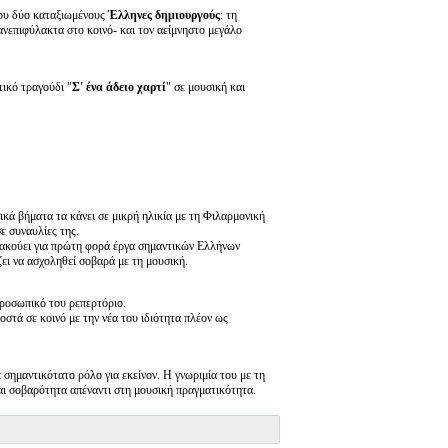
 του δύο καταξιωμένους
Έλληνες δημιουργούς
: τη
 ανεπιφύλακτα στο κοινό- και τον αείμνηστο μεγάλο
τικό τραγούδι "
Σ' ένα άδειο χαρτί
" σε μουσική και
κά βήματα τα κάνει σε μικρή ηλικία με τη Φιλαρμονική
ε συναυλίες της.
, ακούει για πρώτη φορά έργα σημαντικών Ελλήνων
ζει να ασχοληθεί σοβαρά με τη μουσική.
ροσωπικό του ρεπερτόριο.
ροστά σε κοινό με την νέα του ιδιότητα πλέον ως
 σημαντικότατο ρόλο για εκείνον. Η γνωριμία του με τη
αι σοβαρότητα απέναντι στη μουσική πραγματικότητα.