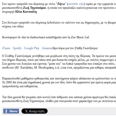
Στο πρώτο τραγούδι του άλμπουμ με τίτλο "
Ζήτω
" (
ακούστε εδώ
) τιμάει με την ερμηνεία
μουσικοσυνθέτη
Ζωή Τηγανούρια
-η οποία τον αγκαλιάζει καλλιτεχνικά και τον προτείνει
στιχουργό
Ηλία Κατσούλη
.
Στο δεύτερο τραγούδι του άλμπουμ ξεδιπλώνει το ταλέντο του ως δημιουργός, με το βιωμα
στίχους του ιδίου.
Κυκλοφορεί σε όλα τα διαδυκτιακά καταστήματα από τη Zoe Music Ltd.
iTunes
Spotify
Google Play
Amazon
Λίγα λόγια για τον Στάθη Γκαντζούρα:
Ο Στάθης Γκαντζούρας γεννήθηκε και μεγάλωσε στη πόλη της Βέροιας. Τα πρώτα του μουσι
του Δήμου Βέροιας, όπου για πάνω από μια δεκαετία υπήρξε μέλος, με πολλές συμμετοχές σ
Στα χρόνια του Λυκείου και έχοντας “μέσα του" τα Λαϊκά τραγούδια που έπαιζαν στο σπίτι
συνθετών (Μ. Χατζιδάκι, Μ. Θεοδωράκη, κ.ά..) και έτσι, αγοράζοντας μια κιθάρα, αποφασί
Παρακολουθεί μαθήματα ορθοφωνίας και ταυτόχρονα ψάχνει αδιάκοπα να εμπλουτίσει το π
Το 2005 θα είναι μία σημαδιακή χρονιά για τον ίδιο, διότι θα εμφανιστεί για πρώτη φορά μπ
τραγουδιστής και κιθαρίστας.
Την ίδια χρονιά θα γνωρίσει από κοντά έναν άνθρωπο που κάποια χρόνια αργότερα θα έπαιζε
μουσικοσυνθέτη Ζωή Τηγανούρια, πλάθει μια νοοτροπία στον χαρακτήρα του με συνέπεια κ