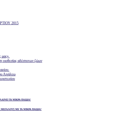
ΤΙΟΥ 2015
ς μας».
ση υιοθεσίας αδέσποτων ζώων
αρίου.
ου Αιγάλεω
εριστερίου
ΛΑΙΝΕΙ ΤΑ ΜΙΚΡΑ ΠΑΙΔΙΑ!
Σ ΜΕΓΑΛΟΥΣ ΜΕ ΤΑ ΜΙΚΡΑ ΠΑΙΔΙΑ!