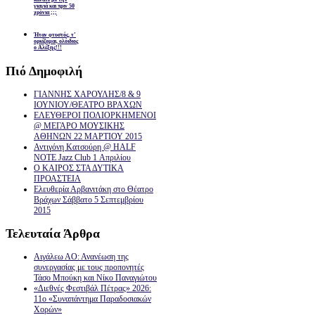
γιαγιά και πριν 50
χρόνια ;;;
Ήταν φτυστός, τ’
ορκίζομαι, ολόιδιος
ο Αλέξης!!!
Πιό
Δημοφιλή
ΓΙΑΝΝΗΣ ΧΑΡΟΥΛΗΣ/8 & 9
ΙΟΥΝΙΟΥ/ΘΕΑΤΡΟ ΒΡΑΧΩΝ
ΕΛΕΥΘΕΡΟΙ ΠΟΛΙΟΡΚΗΜΕΝΟΙ
@ ΜΕΓΑΡΟ ΜΟΥΣΙΚΗΣ
ΑΘΗΝΩΝ 22 ΜΑΡΤΙΟΥ 2015
Αντιγόνη Κατσούρη @ HALF
NOTE Jazz Club 1 Απριλίου
Ο ΚΑΙΡΟΣ ΣΤΑ ΔΥΤΙΚΑ
ΠΡΟΑΣΤΕΙΑ
Ελευθερία Αρβανιτάκη στο Θέατρο
Βράχων Σάββατο 5 Σεπτεμβρίου
2015
Τελευταία
Άρθρα
Αιγάλεω ΑΟ: Ανανέωση της
συνεργασίας με τους προπονητές
Τάσο Μπούκη και Νίκο Παναγιώτου
«Διεθνές Φεστιβάλ Πέτρας» 2026:
11ο «Συναπάντημα Παραδοσιακών
Χορών»