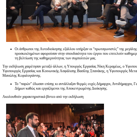
Οι άνθρωποι της Αυτοδιοίκησης εξάλλου υπήρξαν οι “πρωταγωνιστές” της μεγάλη
προσκεκλημένων αφορούσαν στην σπουδαιότητα του έργου που επιτελούν καθημεριν
τη βελτίωση της καθημερινότητας των συμπολιτών μας.
Την εκδήλωση χαιρέτησαν μεταξύ άλλων, η Υπουργός Εργασίας Νίκη Κεραμέως, ο Υφυπ
Υφυπουργός Εργασίας και Κοινωνικής Ασφάλισης Βασίλης Σπανάκης, η Υφυπουργός Μετ
Μανώλης Κεφαλογιάννης.
Το “παρών” έδωσαν επίσης κι αντάλλαξαν θερμές ευχές Δήμαρχοι, Αντιδήμαρχοι, Γ
Δήμων καθώς και εργαζόμενοι της Αποκεντρωμένης Διοίκησης.
Ακολουθούν χαρακτηριστικά βίντεο από την εκδήλωση