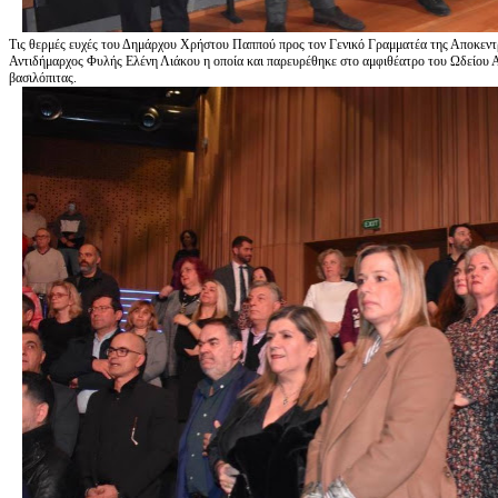
Τις θερμές ευχές του Δημάρχου Χρήστου Παππού προς τον Γενικό Γραμματέα της Αποκεν
Αντιδήμαρχος Φυλής Ελένη Λιάκου η οποία και παρευρέθηκε στο αμφιθέατρο του Ωδείου Α
βασιλόπιτας.