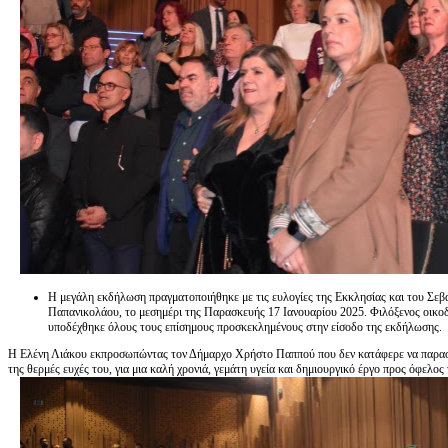
Η μεγάλη εκδήλωση πραγματοποιήθηκε με τις ευλογίες της Εκκλησίας και του Σε
Παπανικολάου, το μεσημέρι της Παρασκευής 17 Ιανουαρίου 2025. Φιλόξενος οικ
υποδέχθηκε όλους τους επίσημους προσκεκλημένους στην είσοδο της εκδήλωσης.
Η Ελένη Λιάκου εκπροσωπώντας τον Δήμαρχο Χρήστο Παππού που δεν κατάφερε να παραστ
της θερμές ευχές του, για μια καλή χρονιά, γεμάτη υγεία και δημιουργικό έργο προς όφελ