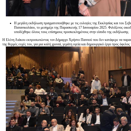
Η μεγάλη εκδήλωση πραγματοποιήθηκε με τις ευλογίες της Εκκλησίας και του Σε
Παπανικολάου, το μεσημέρι της Παρασκευής 17 Ιανουαρίου 2025. Φιλόξενος οικ
υποδέχθηκε όλους τους επίσημους προσκεκλημένους στην είσοδο της εκδήλωσης.
Η Ελένη Λιάκου εκπροσωπώντας τον Δήμαρχο Χρήστο Παππού που δεν κατάφερε να παραστ
της θερμές ευχές του, για μια καλή χρονιά, γεμάτη υγεία και δημιουργικό έργο προς όφελ