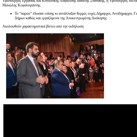
Υφυπουργός Εργασίας και Κοινωνικής Ασφάλισης Βασίλης Σπανάκης, η Υφυπουργός Μετ
Μανώλης Κεφαλογιάννης.
Το “παρών” έδωσαν επίσης κι αντάλλαξαν θερμές ευχές Δήμαρχοι, Αντιδήμαρχοι, Γ
Δήμων καθώς και εργαζόμενοι της Αποκεντρωμένης Διοίκησης.
Ακολουθούν χαρακτηριστικά βίντεο από την εκδήλωση