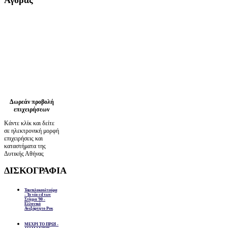
Δωρεάν προβολή
επιχειρήσεων
Κάντε κλίκ και δείτε
σε ηλεκτρονική μορφή
επιχειρήσεις και
καταστήματα της
Δυτικής Αθήνας
ΔΙΣΚΟΓΡΑΦΙΑ
Ταμπελοκουλτούρα
- Το νέο cd των
Στίγμα '90 -
Ελληνικό
Ανεξάρτητο Ροκ
ΜΕΧΡΙ ΤΟ ΠΡΩΙ -