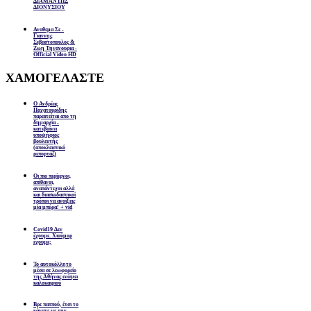
ΔΙΑΜΑΝΤΗΣ
ΔΙΟΝΥΣΙΟΥ
Αναθεμα Σε -
Γιαννης
Σεβαστοπουλος &
Ζωη Τηγανουρια -
Official Video HD
ΧΑΜΟΓΕΛΑΣΤΕ
Ο Ανδρέας
Παχατουρίδης
παραιτείται απο τη
δημαρχία -
κατεβαίνει
υποψήφιος
βουλευτής
(αποκλειστικό
ρεπορτάζ)
Οι πιο περίεργοι,
απίθανοι,
αναπάντεχοι αλλά
και διασκεδαστικοί
τρόποι να ανοίξεις
μία μπύρα! + vid
Covid19 Δεν
έχουμε. Χιούμορ
έχουμε;
Το αυτοκόλλητο
μέσα σε λεωφορείο
της Αθήνας ενόψει
καλοκαιριού
Βρε παππού, έτσι το
κάνατε με την