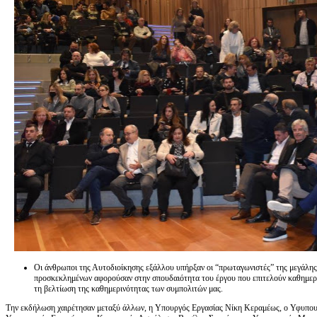
Οι άνθρωποι της Αυτοδιοίκησης εξάλλου υπήρξαν οι “πρωταγωνιστές” της μεγάλη
προσκεκλημένων αφορούσαν στην σπουδαιότητα του έργου που επιτελούν καθημεριν
τη βελτίωση της καθημερινότητας των συμπολιτών μας.
Την εκδήλωση χαιρέτησαν μεταξύ άλλων, η Υπουργός Εργασίας Νίκη Κεραμέως, ο Υφυπ