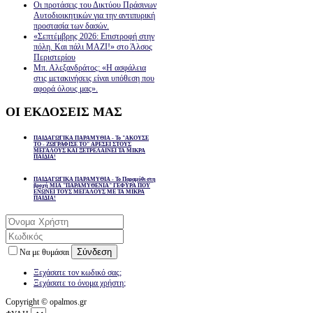
Οι προτάσεις του Δικτύου Πράσινων
Αυτοδιοικητικών για την αντιπυρική
προστασία των δασών.
«Σεπτέμβρης 2026: Επιστροφή στην
πόλη. Και πάλι ΜΑΖΙ!» στο Άλσος
Περιστερίου
Μπ. Αλεξανδράτος: «Η ασφάλεια
στις μετακινήσεις είναι υπόθεση που
αφορά όλους μας».
ΟΙ
ΕΚΔΟΣΕΙΣ ΜΑΣ
ΠΑΙΔΑΓΩΓΙΚΑ ΠΑΡΑΜΥΘΙΑ - Το "ΑΚΟΥΣΕ
ΤΟ - ΖΩΓΡΑΦΙΣΕ ΤΟ" ΑΡΕΣΕΙ ΣΤΟΥΣ
ΜΕΓΑΛΟΥΣ ΚΑΙ ΞΕΤΡΕΛΑΙΝΕΙ ΤΑ ΜΙΚΡΑ
ΠΑΙΔΙΑ!
ΠΑΙΔΑΓΩΓΙΚΑ ΠΑΡΑΜΥΘΙΑ - Το Παραμύθι στη
βροχή ΜΙΑ "ΠΑΡΑΜΥΘΕΝΙΑ" ΓΕΦΥΡΑ ΠΟΥ
ΕΝΩΝΕΙ ΤΟΥΣ ΜΕΓΑΛΟΥΣ ΜΕ ΤΑ ΜΙΚΡΑ
ΠΑΙΔΙΑ!
Σύνδεση
Να με θυμάσαι
Ξεχάσατε τον κωδικό σας;
Ξεχάσατε το όνομα χρήστη;
Copyright © opalmos.gr