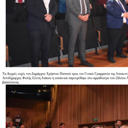
Τις θερμές ευχές του Δημάρχου Χρήστου Παππού προς τον Γενικό Γραμματέα της Αποκεν
Αντιδήμαρχος Φυλής Ελένη Λιάκου η οποία και παρευρέθηκε στο αμφιθέατρο του Ωδείου Α
βασιλόπιτας.