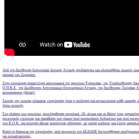
Από την Διεύθυνση Αστυνομίας Δυτικής Αττικής σχεδιάστηκε και υλοποιήθηκε πρωινές ώρες
οικισμό του Ζεφυρίου.
Στην επιχείρηση συμμετείχαν αστυνομικοί της ανωτέρω Υπηρεσίας, της Υποδιεύθυνσης Δίω
Ο.Π.Κ.Ε., της Διεύθυνσης Αστυνομικών Επιχειρήσεων Αττικής, της Διεύθυνσης Τροχαίας Α
αεροσκάφους (drone).
Σκοπός της ευρείας κλίμακας επιχείρησης ήταν η πρόληψη και αντιμετώπιση κάθε μορφής π
λόγω περιοχή.
Στο πλαίσιο των ανωτέρω, συνελήφθησαν συνολικά -10- άτομα και σε βάρος τους σχηματίσ
ηλεκτρικής ενέργειας και παράβαση των νόμων περί προσωπικών δεδομένων και περί υγει
του Κ.Ο.Κ. για στέρηση άδειας ικανότητας οδήγησης, μη χρήση κράνους και ζώνης ασφαλε
Κατά τη διάρκεια της επιχείρησης, από συνεργείο του ΔΕΔΔΗΕ διενεργήθηκαν αποξηλώσει
για ρευματοκλοπές.