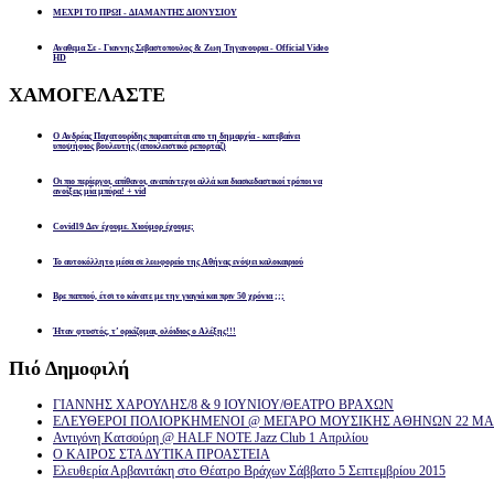
ΜΕΧΡΙ ΤΟ ΠΡΩΙ - ΔΙΑΜΑΝΤΗΣ ΔΙΟΝΥΣΙΟΥ
Αναθεμα Σε - Γιαννης Σεβαστοπουλος & Ζωη Τηγανουρια - Official Video
HD
ΧΑΜΟΓΕΛΑΣΤΕ
Ο Ανδρέας Παχατουρίδης παραιτείται απο τη δημαρχία - κατεβαίνει
υποψήφιος βουλευτής (αποκλειστικό ρεπορτάζ)
Οι πιο περίεργοι, απίθανοι, αναπάντεχοι αλλά και διασκεδαστικοί τρόποι να
ανοίξεις μία μπύρα! + vid
Covid19 Δεν έχουμε. Χιούμορ έχουμε;
Το αυτοκόλλητο μέσα σε λεωφορείο της Αθήνας ενόψει καλοκαιριού
Βρε παππού, έτσι το κάνατε με την γιαγιά και πριν 50 χρόνια ;;;
Ήταν φτυστός, τ’ ορκίζομαι, ολόιδιος ο Αλέξης!!!
Πιό
Δημοφιλή
ΓΙΑΝΝΗΣ ΧΑΡΟΥΛΗΣ/8 & 9 ΙΟΥΝΙΟΥ/ΘΕΑΤΡΟ ΒΡΑΧΩΝ
ΕΛΕΥΘΕΡΟΙ ΠΟΛΙΟΡΚΗΜΕΝΟΙ @ ΜΕΓΑΡΟ ΜΟΥΣΙΚΗΣ ΑΘΗΝΩΝ 22 ΜΑΡ
Αντιγόνη Κατσούρη @ HALF NOTE Jazz Club 1 Απριλίου
Ο ΚΑΙΡΟΣ ΣΤΑ ΔΥΤΙΚΑ ΠΡΟΑΣΤΕΙΑ
Ελευθερία Αρβανιτάκη στο Θέατρο Βράχων Σάββατο 5 Σεπτεμβρίου 2015