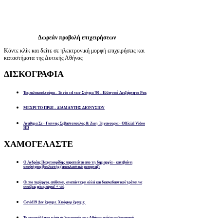
Δωρεάν προβολή επιχειρήσεων
Κάντε κλίκ και δείτε σε ηλεκτρονική μορφή επιχειρήσεις και
καταστήματα της Δυτικής Αθήνας
ΔΙΣΚΟΓΡΑΦΙΑ
Ταμπελοκουλτούρα - Το νέο cd των Στίγμα '90 - Ελληνικό Ανεξάρτητο Ροκ
ΜΕΧΡΙ ΤΟ ΠΡΩΙ - ΔΙΑΜΑΝΤΗΣ ΔΙΟΝΥΣΙΟΥ
Αναθεμα Σε - Γιαννης Σεβαστοπουλος & Ζωη Τηγανουρια - Official Video
HD
ΧΑΜΟΓΕΛΑΣΤΕ
Ο Ανδρέας Παχατουρίδης παραιτείται απο τη δημαρχία - κατεβαίνει
υποψήφιος βουλευτής (αποκλειστικό ρεπορτάζ)
Οι πιο περίεργοι, απίθανοι, αναπάντεχοι αλλά και διασκεδαστικοί τρόποι να
ανοίξεις μία μπύρα! + vid
Covid19 Δεν έχουμε. Χιούμορ έχουμε;
Το αυτοκόλλητο μέσα σε λεωφορείο της Αθήνας ενόψει καλοκαιριού