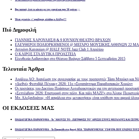
Βρε παππού, έτσι το κάνατε με την γιαγιά και πριν 50 χρόνια ;;;
Ήταν φτυστός, τ’ ορκίζομαι, ολόιδιος ο Αλέξης!!!
Πιό
Δημοφιλή
ΓΙΑΝΝΗΣ ΧΑΡΟΥΛΗΣ/8 & 9 ΙΟΥΝΙΟΥ/ΘΕΑΤΡΟ ΒΡΑΧΩΝ
ΕΛΕΥΘΕΡΟΙ ΠΟΛΙΟΡΚΗΜΕΝΟΙ @ ΜΕΓΑΡΟ ΜΟΥΣΙΚΗΣ ΑΘΗΝΩΝ 22 ΜΑΡ
Αντιγόνη Κατσούρη @ HALF NOTE Jazz Club 1 Απριλίου
Ο ΚΑΙΡΟΣ ΣΤΑ ΔΥΤΙΚΑ ΠΡΟΑΣΤΕΙΑ
Ελευθερία Αρβανιτάκη στο Θέατρο Βράχων Σάββατο 5 Σεπτεμβρίου 2015
Τελευταία
Άρθρα
Αιγάλεω ΑΟ: Ανανέωση της συνεργασίας με τους προπονητές Τάσο Μπούκη και Ν
«Διεθνές Φεστιβάλ Πέτρας» 2026: 11ο «Συναπάντημα Παραδοσιακών Χορών»
Οι προτάσεις του Δικτύου Πράσινων Αυτοδιοικητικών για την αντιπυρική προστασ
«Σεπτέμβρης 2026: Επιστροφή στην πόλη. Και πάλι ΜΑΖΙ!» στο Άλσος Περιστερί
Μπ. Αλεξανδράτος: «Η ασφάλεια στις μετακινήσεις είναι υπόθεση που αφορά όλου
ΟΙ
ΕΚΔΟΣΕΙΣ ΜΑΣ
ΠΑΙΔΑΓΩΓΙΚΑ ΠΑΡΑΜΥΘΙΑ - Το "ΑΚΟΥΣΕ ΤΟ - ΖΩΓΡΑΦΙΣΕ ΤΟ" ΑΡΕΣΕΙ ΣΤΟΥΣ ΜΕΓΑΛΟΥΣ ΚΑΙ ΞΕΤΡΕ
ΠΑΙΔΑΓΩΓΙΚΑ ΠΑΡΑΜΥΘΙΑ - Το Παραμύθι στη βροχή ΜΙΑ "ΠΑΡΑΜΥΘΕΝΙΑ" ΓΕΦΥΡΑ ΠΟΥ ΕΝΩΝΕΙ ΤΟΥ