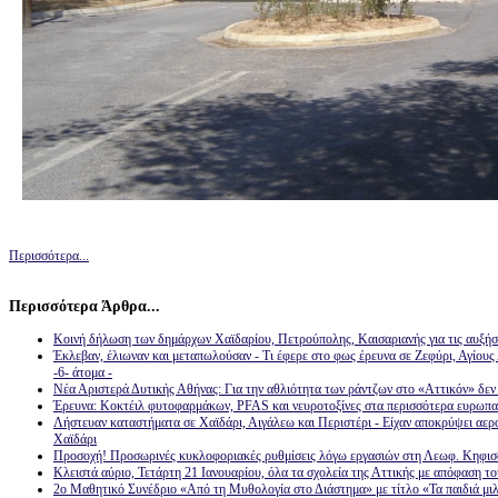
Περισσότερα...
Περισσότερα Άρθρα...
Κοινή δήλωση των δημάρχων Χαϊδαρίου, Πετρούπολης, Καισαριανής για τις αυξ
Έκλεβαν, έλιωναν και μεταπωλούσαν - Τι έφερε στο φως έρευνα σε Ζεφύρι, Αγίου
-6- άτομα -
Νέα Αριστερά Δυτικής Αθήνας: Για την αθλιότητα των ράντζων στο «Αττικόν» δεν φ
Έρευνα: Κοκτέιλ φυτοφαρμάκων, PFAS και νευροτοξίνες στα περισσότερα ευρωπα
Λήστευαν καταστήματα σε Χαϊδάρι, Αιγάλεω και Περιστέρι - Είχαν αποκρύψει αερ
Χαϊδάρι
Προσοχή! Προσωρινές κυκλοφοριακές ρυθμίσεις λόγω εργασιών στη Λεωφ. Κηφισο
Κλειστά αύριο, Τετάρτη 21 Ιανουαρίου, όλα τα σχολεία της Αττικής με απόφαση 
2ο Μαθητικό Συνέδριο «Από τη Μυθολογία στο Διάστημα» με τίτλο «Τα παιδιά μιλ