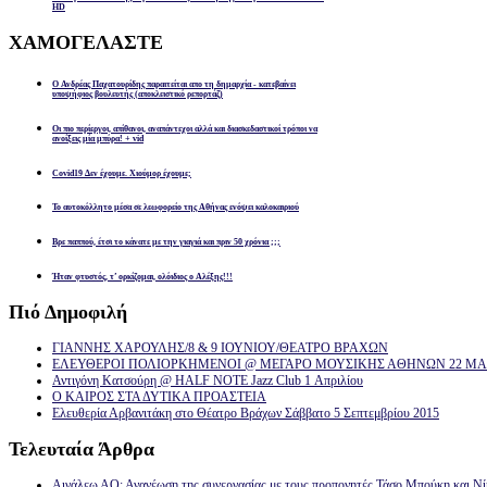
HD
ΧΑΜΟΓΕΛΑΣΤΕ
Ο Ανδρέας Παχατουρίδης παραιτείται απο τη δημαρχία - κατεβαίνει
υποψήφιος βουλευτής (αποκλειστικό ρεπορτάζ)
Οι πιο περίεργοι, απίθανοι, αναπάντεχοι αλλά και διασκεδαστικοί τρόποι να
ανοίξεις μία μπύρα! + vid
Covid19 Δεν έχουμε. Χιούμορ έχουμε;
Το αυτοκόλλητο μέσα σε λεωφορείο της Αθήνας ενόψει καλοκαιριού
Βρε παππού, έτσι το κάνατε με την γιαγιά και πριν 50 χρόνια ;;;
Ήταν φτυστός, τ’ ορκίζομαι, ολόιδιος ο Αλέξης!!!
Πιό
Δημοφιλή
ΓΙΑΝΝΗΣ ΧΑΡΟΥΛΗΣ/8 & 9 ΙΟΥΝΙΟΥ/ΘΕΑΤΡΟ ΒΡΑΧΩΝ
ΕΛΕΥΘΕΡΟΙ ΠΟΛΙΟΡΚΗΜΕΝΟΙ @ ΜΕΓΑΡΟ ΜΟΥΣΙΚΗΣ ΑΘΗΝΩΝ 22 ΜΑΡ
Αντιγόνη Κατσούρη @ HALF NOTE Jazz Club 1 Απριλίου
Ο ΚΑΙΡΟΣ ΣΤΑ ΔΥΤΙΚΑ ΠΡΟΑΣΤΕΙΑ
Ελευθερία Αρβανιτάκη στο Θέατρο Βράχων Σάββατο 5 Σεπτεμβρίου 2015
Τελευταία
Άρθρα
Αιγάλεω ΑΟ: Ανανέωση της συνεργασίας με τους προπονητές Τάσο Μπούκη και Ν