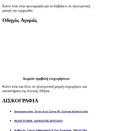
Κάντε κλίκ στην φωτογραφία για να διαβάσετε σε ηλεκτρονική
μορφή την εφημερίδα
Οδηγός
Αγοράς
Δωρεάν προβολή επιχειρήσεων
Κάντε κλίκ και δείτε σε ηλεκτρονική μορφή επιχειρήσεις και
καταστήματα της Δυτικής Αθήνας
ΔΙΣΚΟΓΡΑΦΙΑ
Ταμπελοκουλτούρα - Το νέο cd των Στίγμα '90 - Ελληνικό Ανεξάρτητο Ροκ
ΜΕΧΡΙ ΤΟ ΠΡΩΙ - ΔΙΑΜΑΝΤΗΣ ΔΙΟΝΥΣΙΟΥ
Αναθεμα Σε - Γιαννης Σεβαστοπουλος & Ζωη Τηγανουρια - Official Video