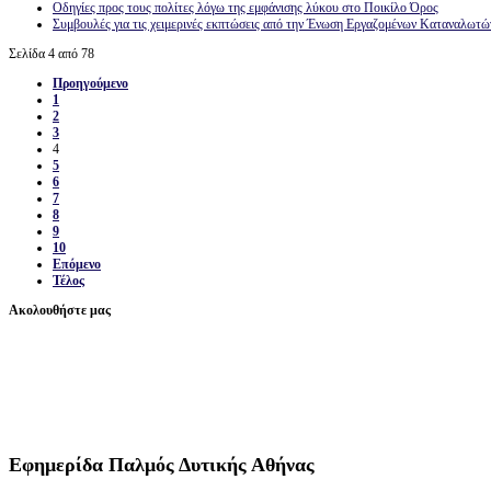
Οδηγίες προς τους πολίτες λόγω της εμφάνισης λύκου στο Ποικίλο Όρος
Συμβουλές για τις χειμερινές εκπτώσεις από την Ένωση Εργαζομένων Καταναλωτ
Σελίδα 4 από 78
Προηγούμενο
1
2
3
4
5
6
7
8
9
10
Επόμενο
Τέλος
Ακολουθήστε μας
Εφημερίδα
Παλμός Δυτικής Αθήνας