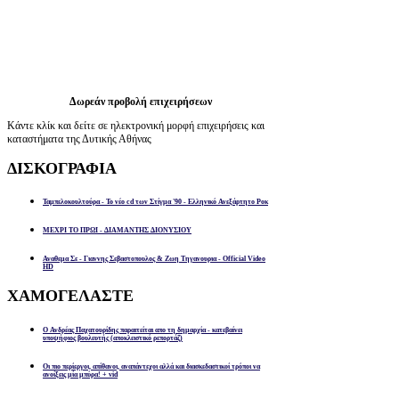
Δωρεάν προβολή επιχειρήσεων
Κάντε κλίκ και δείτε σε ηλεκτρονική μορφή επιχειρήσεις και
καταστήματα της Δυτικής Αθήνας
ΔΙΣΚΟΓΡΑΦΙΑ
Ταμπελοκουλτούρα - Το νέο cd των Στίγμα '90 - Ελληνικό Ανεξάρτητο Ροκ
ΜΕΧΡΙ ΤΟ ΠΡΩΙ - ΔΙΑΜΑΝΤΗΣ ΔΙΟΝΥΣΙΟΥ
Αναθεμα Σε - Γιαννης Σεβαστοπουλος & Ζωη Τηγανουρια - Official Video
HD
ΧΑΜΟΓΕΛΑΣΤΕ
Ο Ανδρέας Παχατουρίδης παραιτείται απο τη δημαρχία - κατεβαίνει
υποψήφιος βουλευτής (αποκλειστικό ρεπορτάζ)
Οι πιο περίεργοι, απίθανοι, αναπάντεχοι αλλά και διασκεδαστικοί τρόποι να
ανοίξεις μία μπύρα! + vid