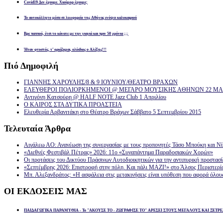
Covid19 Δεν έχουμε. Χιούμορ έχουμε;
Το αυτοκόλλητο μέσα σε λεωφορείο της Αθήνας ενόψει καλοκαιριού
Βρε παππού, έτσι το κάνατε με την γιαγιά και πριν 50 χρόνια ;;;
Ήταν φτυστός, τ’ ορκίζομαι, ολόιδιος ο Αλέξης!!!
Πιό
Δημοφιλή
ΓΙΑΝΝΗΣ ΧΑΡΟΥΛΗΣ/8 & 9 ΙΟΥΝΙΟΥ/ΘΕΑΤΡΟ ΒΡΑΧΩΝ
ΕΛΕΥΘΕΡΟΙ ΠΟΛΙΟΡΚΗΜΕΝΟΙ @ ΜΕΓΑΡΟ ΜΟΥΣΙΚΗΣ ΑΘΗΝΩΝ 22 ΜΑΡ
Αντιγόνη Κατσούρη @ HALF NOTE Jazz Club 1 Απριλίου
Ο ΚΑΙΡΟΣ ΣΤΑ ΔΥΤΙΚΑ ΠΡΟΑΣΤΕΙΑ
Ελευθερία Αρβανιτάκη στο Θέατρο Βράχων Σάββατο 5 Σεπτεμβρίου 2015
Τελευταία
Άρθρα
Αιγάλεω ΑΟ: Ανανέωση της συνεργασίας με τους προπονητές Τάσο Μπούκη και Ν
«Διεθνές Φεστιβάλ Πέτρας» 2026: 11ο «Συναπάντημα Παραδοσιακών Χορών»
Οι προτάσεις του Δικτύου Πράσινων Αυτοδιοικητικών για την αντιπυρική προστασ
«Σεπτέμβρης 2026: Επιστροφή στην πόλη. Και πάλι ΜΑΖΙ!» στο Άλσος Περιστερί
Μπ. Αλεξανδράτος: «Η ασφάλεια στις μετακινήσεις είναι υπόθεση που αφορά όλου
ΟΙ
ΕΚΔΟΣΕΙΣ ΜΑΣ
ΠΑΙΔΑΓΩΓΙΚΑ ΠΑΡΑΜΥΘΙΑ - Το "ΑΚΟΥΣΕ ΤΟ - ΖΩΓΡΑΦΙΣΕ ΤΟ" ΑΡΕΣΕΙ ΣΤΟΥΣ ΜΕΓΑΛΟΥΣ ΚΑΙ ΞΕΤΡΕ