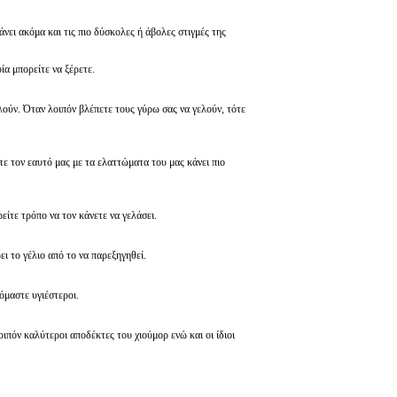
νει ακόμα και τις πιο δύσκολες ή άβολες στιγμές της
α μπορείτε να ξέρετε.
ούν. Όταν λοιπόν βλέπετε τους γύρω σας να γελούν, τότε
στε τον εαυτό μας με τα ελαττώματα του μας κάνει πιο
ίτε τρόπο να τον κάνετε να γελάσει.
ι το γέλιο από το να παρεξηγηθεί.
νόμαστε υγιέστεροι.
λοιπόν καλύτεροι αποδέκτες του χιούμορ ενώ και οι ίδιοι