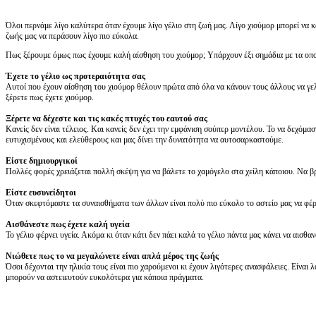
Όλοι περνάμε λίγο καλύτερα όταν έχουμε λίγο γέλιο στη ζωή μας. Λίγο χιούμορ μπορεί να κά
ζωής μας να περάσουν λίγο πιο εύκολα.
Πως ξέρουμε όμως πως έχουμε καλή αίσθηση του χιούμορ; Υπάρχουν έξι σημάδια με τα οποί
Έχετε το γέλιο ως προτεραιότητα σας
Αυτοί που έχουν αίσθηση του χιούμορ θέλουν πρώτα από όλα να κάνουν τους άλλους να γελ
ξέρετε πως έχετε χιούμορ.
Ξέρετε να δέχεστε και τις κακές πτυχές του εαυτού σας
Κανείς δεν είναι τέλειος. Και κανείς δεν έχει την εμφάνιση σούπερ μοντέλου. Το να δεχόμα
ευτυχισμένους και ελεύθερους και μας δίνει την δυνατότητα να αυτοσαρκαστούμε.
Είστε δημιουργικοί
Πολλές φορές χρειάζεται πολλή σκέψη για να βάλετε το χαμόγελο στα χείλη κάποιου. Να βρε
Είστε ευσυνείδητοι
Όταν σκεφτόμαστε τα συναισθήματα των άλλων είναι πολύ πιο εύκολο το αστείο μας να φέρε
Αισθάνεστε πως έχετε καλή υγεία
Το γέλιο φέρνει υγεία. Ακόμα κι όταν κάτι δεν πάει καλά το γέλιο πάντα μας κάνει να αισθα
Νιώθετε πως το να μεγαλώνετε είναι απλά μέρος της ζωής
Όσοι δέχονται την ηλικία τους είναι πιο χαρούμενοι κι έχουν λιγότερες ανασφάλειες. Είναι 
μπορούν να αστειευτούν ευκολότερα για κάποια πράγματα.