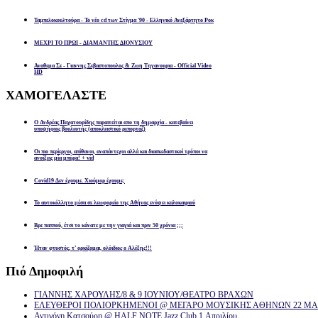
Ταμπελοκουλτούρα - Το νέο cd των Στίγμα '90 - Ελληνικό Ανεξάρτητο Ροκ
ΜΕΧΡΙ ΤΟ ΠΡΩΙ - ΔΙΑΜΑΝΤΗΣ ΔΙΟΝΥΣΙΟΥ
Αναθεμα Σε - Γιαννης Σεβαστοπουλος & Ζωη Τηγανουρια - Official Video
HD
ΧΑΜΟΓΕΛΑΣΤΕ
Ο Ανδρέας Παχατουρίδης παραιτείται απο τη δημαρχία - κατεβαίνει
υποψήφιος βουλευτής (αποκλειστικό ρεπορτάζ)
Οι πιο περίεργοι, απίθανοι, αναπάντεχοι αλλά και διασκεδαστικοί τρόποι να
ανοίξεις μία μπύρα! + vid
Covid19 Δεν έχουμε. Χιούμορ έχουμε;
Το αυτοκόλλητο μέσα σε λεωφορείο της Αθήνας ενόψει καλοκαιριού
Βρε παππού, έτσι το κάνατε με την γιαγιά και πριν 50 χρόνια ;;;
Ήταν φτυστός, τ’ ορκίζομαι, ολόιδιος ο Αλέξης!!!
Πιό
Δημοφιλή
ΓΙΑΝΝΗΣ ΧΑΡΟΥΛΗΣ/8 & 9 ΙΟΥΝΙΟΥ/ΘΕΑΤΡΟ ΒΡΑΧΩΝ
ΕΛΕΥΘΕΡΟΙ ΠΟΛΙΟΡΚΗΜΕΝΟΙ @ ΜΕΓΑΡΟ ΜΟΥΣΙΚΗΣ ΑΘΗΝΩΝ 22 ΜΑΡ
Αντιγόνη Κατσούρη @ HALF NOTE Jazz Club 1 Απριλίου