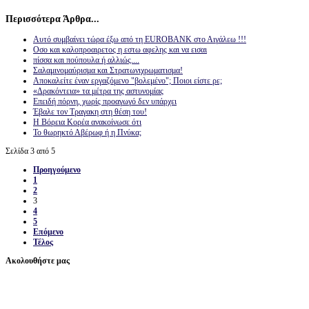
Περισσότερα Άρθρα...
Αυτό συμβαίνει τώρα έξω από τη EUROBANK στο Αιγάλεω !!!
Οσο και καλοπροαιρετος η εστω αφελης και να εισαι
πίσσα και πούπουλα ή αλλιώς....
Σαλαμινομαύρισμα και Στρατωνιχρωματισμα!
Αποκαλείτε έναν εργαζόμενο "βολεμένο"; Ποιοι είστε ρε;
«Δρακόντεια» τα μέτρα της αστυνομίας
Επειδή πόρνη, χωρίς προαγωγό δεν υπάρχει
Έβαλε τον Τραγακη στη θέση του!
Η Βόρεια Κορέα ανακοίνωσε ότι
Το θωρηκτό Αβέρωφ ή η Πνύκα;
Σελίδα 3 από 5
Προηγούμενο
1
2
3
4
5
Επόμενο
Τέλος
Ακολουθήστε μας