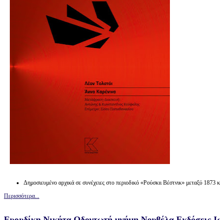
Δημοσιευμένο αρχικά σε συνέχειες στο περιοδικό «Ρούσκιι Βέστνικ» μεταξύ 1873 
Περισσότερα...
Ευρυδίκη Νικήτα Οδοντωτή μνήμη Νουβέλα Εκδόσεις Ι