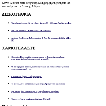
Κάντε κλίκ και δείτε σε ηλεκτρονική μορφή επιχειρήσεις και
καταστήματα της Δυτικής Αθήνας
ΔΙΣΚΟΓΡΑΦΙΑ
Ταμπελοκουλτούρα - Το νέο cd των Στίγμα '90 - Ελληνικό Ανεξάρτητο Ροκ
ΜΕΧΡΙ ΤΟ ΠΡΩΙ - ΔΙΑΜΑΝΤΗΣ ΔΙΟΝΥΣΙΟΥ
Αναθεμα Σε - Γιαννης Σεβαστοπουλος & Ζωη Τηγανουρια - Official Video
HD
ΧΑΜΟΓΕΛΑΣΤΕ
Ο Ανδρέας Παχατουρίδης παραιτείται απο τη δημαρχία - κατεβαίνει
υποψήφιος βουλευτής (αποκλειστικό ρεπορτάζ)
Οι πιο περίεργοι, απίθανοι, αναπάντεχοι αλλά και διασκεδαστικοί τρόποι να
ανοίξεις μία μπύρα! + vid
Covid19 Δεν έχουμε. Χιούμορ έχουμε;
Το αυτοκόλλητο μέσα σε λεωφορείο της Αθήνας ενόψει καλοκαιριού
Βρε παππού, έτσι το κάνατε με την γιαγιά και πριν 50 χρόνια ;;;
Ήταν φτυστός, τ’ ορκίζομαι, ολόιδιος ο Αλέξης!!!