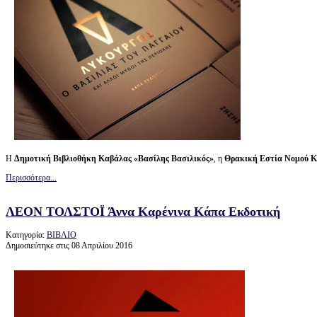
Η
Δημοτική Βιβλιοθήκη Καβάλας «Βασίλης Βασιλικός»
, η
Θρακική Εστία Νομού
Κ
Περισσότερα...
ΛΕΟΝ ΤΟΛΣΤΟΪ Άννα Καρένινα Κάπα Εκδοτική
Κατηγορία:
ΒΙΒΛΙΟ
Δημοσιεύτηκε στις 08 Απριλίου 2016