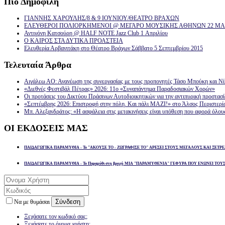
Πιό
Δημοφιλή
ΓΙΑΝΝΗΣ ΧΑΡΟΥΛΗΣ/8 & 9 ΙΟΥΝΙΟΥ/ΘΕΑΤΡΟ ΒΡΑΧΩΝ
ΕΛΕΥΘΕΡΟΙ ΠΟΛΙΟΡΚΗΜΕΝΟΙ @ ΜΕΓΑΡΟ ΜΟΥΣΙΚΗΣ ΑΘΗΝΩΝ 22 ΜΑΡ
Αντιγόνη Κατσούρη @ HALF NOTE Jazz Club 1 Απριλίου
Ο ΚΑΙΡΟΣ ΣΤΑ ΔΥΤΙΚΑ ΠΡΟΑΣΤΕΙΑ
Ελευθερία Αρβανιτάκη στο Θέατρο Βράχων Σάββατο 5 Σεπτεμβρίου 2015
Τελευταία
Άρθρα
Αιγάλεω ΑΟ: Ανανέωση της συνεργασίας με τους προπονητές Τάσο Μπούκη και Ν
«Διεθνές Φεστιβάλ Πέτρας» 2026: 11ο «Συναπάντημα Παραδοσιακών Χορών»
Οι προτάσεις του Δικτύου Πράσινων Αυτοδιοικητικών για την αντιπυρική προστασ
«Σεπτέμβρης 2026: Επιστροφή στην πόλη. Και πάλι ΜΑΖΙ!» στο Άλσος Περιστερί
Μπ. Αλεξανδράτος: «Η ασφάλεια στις μετακινήσεις είναι υπόθεση που αφορά όλου
ΟΙ
ΕΚΔΟΣΕΙΣ ΜΑΣ
ΠΑΙΔΑΓΩΓΙΚΑ ΠΑΡΑΜΥΘΙΑ - Το "ΑΚΟΥΣΕ ΤΟ - ΖΩΓΡΑΦΙΣΕ ΤΟ" ΑΡΕΣΕΙ ΣΤΟΥΣ ΜΕΓΑΛΟΥΣ ΚΑΙ ΞΕΤΡΕ
ΠΑΙΔΑΓΩΓΙΚΑ ΠΑΡΑΜΥΘΙΑ - Το Παραμύθι στη βροχή ΜΙΑ "ΠΑΡΑΜΥΘΕΝΙΑ" ΓΕΦΥΡΑ ΠΟΥ ΕΝΩΝΕΙ ΤΟΥ
Σύνδεση
Να με θυμάσαι
Ξεχάσατε τον κωδικό σας;
Ξεχάσατε το όνομα χρήστη;