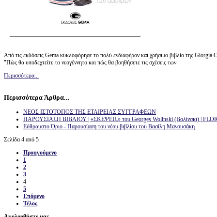
Από τις εκδόσεις Gema κυκλοφόρησε το πολύ ενδιαφέρον και χρήσιμο βιβλίο της Giorgia 
"Πώς θα υποδεχτείτε το νεογέννητο και πώς θα βοηθήσετε τις σχέσεις των
Περισσότερα...
Περισσότερα Άρθρα...
ΝΕΟΣ ΙΣΤΟΤΟΠΟΣ ΤΗΣ ΕΤΑΙΡΕΙΑΣ ΣΥΓΓΡΑΦΕΩΝ
ΠΑΡΟΥΣΙΑΣΗ ΒΙΒΛΙΟΥ | «ΣΚΕΨΕΙΣ» του Georges Wolinski (Βολίνσκι) | FL
Εύθραυστο Όριο - Παρουσίαση του νέου βιβλίου του Βασίλη Μανουσάκη
Σελίδα 4 από 5
Προηγούμενο
1
2
3
4
5
Επόμενο
Τέλος
Ακολουθήστε μας