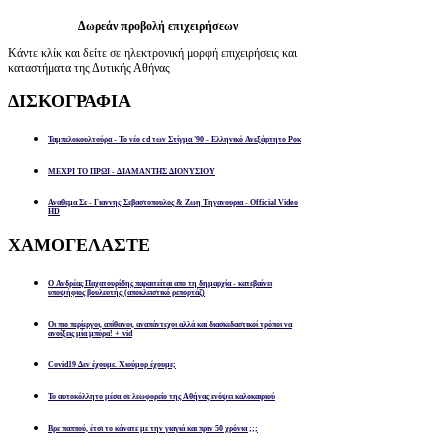
Δωρεάν προβολή επιχειρήσεων
Κάντε κλίκ και δείτε σε ηλεκτρονική μορφή επιχειρήσεις και
καταστήματα της Δυτικής Αθήνας
ΔΙΣΚΟΓΡΑΦΙΑ
Ταμπελοκουλτούρα - Το νέο cd των Στίγμα '90 - Ελληνικό Ανεξάρτητο Ροκ
ΜΕΧΡΙ ΤΟ ΠΡΩΙ - ΔΙΑΜΑΝΤΗΣ ΔΙΟΝΥΣΙΟΥ
Αναθεμα Σε - Γιαννης Σεβαστοπουλος & Ζωη Τηγανουρια - Official Video
HD
ΧΑΜΟΓΕΛΑΣΤΕ
Ο Ανδρέας Παχατουρίδης παραιτείται απο τη δημαρχία - κατεβαίνει
υποψήφιος βουλευτής (αποκλειστικό ρεπορτάζ)
Οι πιο περίεργοι, απίθανοι, αναπάντεχοι αλλά και διασκεδαστικοί τρόποι να
ανοίξεις μία μπύρα! + vid
Covid19 Δεν έχουμε. Χιούμορ έχουμε;
Το αυτοκόλλητο μέσα σε λεωφορείο της Αθήνας ενόψει καλοκαιριού
Βρε παππού, έτσι το κάνατε με την γιαγιά και πριν 50 χρόνια ;;;