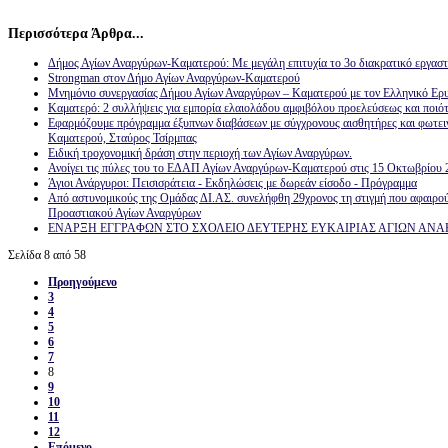
Περισσότερα Άρθρα...
Δήμος Αγίων Αναργύρων-Καματερού: Με μεγάλη επιτυχία το 3ο διακρατικό εργαστ
Strongman στον Δήμο Αγίων Αναργύρων-Καματερού
Μνημόνιο συνεργασίας Δήμου Αγίων Αναργύρων – Καματερού με τον Ελληνικό Ερ
Καματερό: 2 συλλήψεις για εμπορία ελαιολάδου αμφιβόλου προελεύσεως και ποιό
Εφαρμόζουμε πρόγραμμα έξυπνων διαβάσεων με σύγχρονους αισθητήρες και φωτεινά
Καματερού, Σταύρος Τσίρμπας
Ειδική τροχονομική δράση στην περιοχή των Αγίων Αναργύρων.
Ανοίγει τις πύλες του το ΕΔΑΠ Αγίων Αναργύρων-Καματερού στις 15 Οκτωβρίου 
Άγιοι Ανάργυροι: Πεισισράτεια - Εκδηλώσεις με δωρεάν είσοδο - Πρόγραμμα
Από αστυνομικούς της Ομάδας ΔΙ.ΑΣ. συνελήφθη 29χρονος τη στιγμή που αφαιρο
Προαστιακού Αγίων Αναργύρων
ΕΝΑΡΞΗ ΕΓΓΡΑΦΩΝ ΣΤΟ ΣΧΟΛΕΙΟ ΔΕΥΤΕΡΗΣ ΕΥΚΑΙΡΙΑΣ ΑΓΙΩΝ ΑΝΑΡΓΥ
Σελίδα 8 από 58
Προηγούμενο
3
4
5
6
7
8
9
10
11
12
Επόμενο