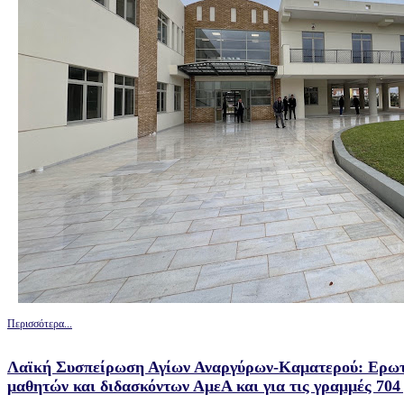
Περισσότερα...
Λαϊκή Συσπείρωση Αγίων Αναργύρων-Καματερού: Ερωτή
μαθητών και διδασκόντων ΑμεΑ και για τις γραμμές 704 