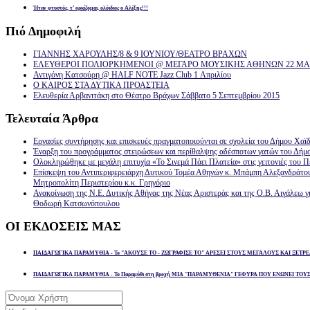
Ήταν φτυστός, τ’ ορκίζομαι, ολόιδιος ο Αλέξης!!!
Πιό
Δημοφιλή
ΓΙΑΝΝΗΣ ΧΑΡΟΥΛΗΣ/8 & 9 ΙΟΥΝΙΟΥ/ΘΕΑΤΡΟ ΒΡΑΧΩΝ
ΕΛΕΥΘΕΡΟΙ ΠΟΛΙΟΡΚΗΜΕΝΟΙ @ ΜΕΓΑΡΟ ΜΟΥΣΙΚΗΣ ΑΘΗΝΩΝ 22 ΜΑΡ
Αντιγόνη Κατσούρη @ HALF NOTE Jazz Club 1 Απριλίου
Ο ΚΑΙΡΟΣ ΣΤΑ ΔΥΤΙΚΑ ΠΡΟΑΣΤΕΙΑ
Ελευθερία Αρβανιτάκη στο Θέατρο Βράχων Σάββατο 5 Σεπτεμβρίου 2015
Τελευταία
Άρθρα
Εργασίες συντήρησης και επισκευές πραγματοποιούνται σε σχολεία του Δήμου Χαϊδ
Έναρξη του προγράμματος στειρώσεων και περίθαλψης αδέσποτων γατών του Δήμ
Ολοκληρώθηκε με μεγάλη επιτυχία «Το Σινεμά Πάει Πλατεία» στις γειτονιές του Π
Επίσκεψη του Αντιπεριφερειάρχη Δυτικού Τομέα Αθηνών κ. Μπάμπη Αλεξανδράτο
Μητροπολίτη Περιστερίου κ.κ. Γρηγόριο
Ανακοίνωση της Ν.Ε. Δυτικής Αθήνας της Νέας Αριστεράς και της Ο.Β. Αιγάλεω γ
Θοδωρή Κατσωνόπουλου
ΟΙ
ΕΚΔΟΣΕΙΣ ΜΑΣ
ΠΑΙΔΑΓΩΓΙΚΑ ΠΑΡΑΜΥΘΙΑ - Το "ΑΚΟΥΣΕ ΤΟ - ΖΩΓΡΑΦΙΣΕ ΤΟ" ΑΡΕΣΕΙ ΣΤΟΥΣ ΜΕΓΑΛΟΥΣ ΚΑΙ ΞΕΤΡΕ
ΠΑΙΔΑΓΩΓΙΚΑ ΠΑΡΑΜΥΘΙΑ - Το Παραμύθι στη βροχή ΜΙΑ "ΠΑΡΑΜΥΘΕΝΙΑ" ΓΕΦΥΡΑ ΠΟΥ ΕΝΩΝΕΙ ΤΟΥ