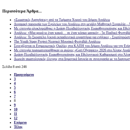
Περισσότερα Άρθρα...
«Σωματικές Αφηγήσεις» από τα Τμήματα Χορού του Δήμου Αιγάλεω
Δυναμική παρουσία των Σχολείων του Αιγάλεω στη μεγάλη Μαθητική Συναυλία –
Με επιτυχία ολοκληρώθηκε η Δράση Περιβαλλοντικής Ευαισθητοποίησης και Εθε
Αιγάλεω: «Μια φορά κι έναν καιρό… σε έναν κόσμο μαγικό» - 5ο Παιδικό Φεστιβά
Αιγάλεω: Το Σκραπέλο ξεκινά εκπαιδευτικά εργαστήρια για ενήλικες - Συμπληρώσ
The Youth Stage Project Νεανικό Μουσικό Φεστιβάλ Αιγάλεω
Συνεχίζονται οι Ενημερωτικές Ομιλίες στα ΚΑΠΗ του Δήμου Αιγάλεω για την Ενί
Με επιτυχία πραγματοποιήθηκαν οι αγώνες «Geri Olympics» 2026 στο Άλσος Αιγά
Δράση Περιβαλλοντικής Ευαισθητοποίησης και Εθελοντικού Καθαρισμού στο Άλ
Δωρεάν αιματολογικός έλεγχος στα Δημοτικά Ιατρεία σε συνεργασία με τα Διαγ
Σελίδα 8 από 246
Προηγούμενο
3
4
5
6
7
8
9
10
11
12
Επόμενο
Τέλος