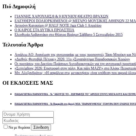
Πιό
Δημοφιλή
ΓΙΑΝΝΗΣ ΧΑΡΟΥΛΗΣ/8 & 9 ΙΟΥΝΙΟΥ/ΘΕΑΤΡΟ ΒΡΑΧΩΝ
ΕΛΕΥΘΕΡΟΙ ΠΟΛΙΟΡΚΗΜΕΝΟΙ @ ΜΕΓΑΡΟ ΜΟΥΣΙΚΗΣ ΑΘΗΝΩΝ 22 ΜΑΡ
Αντιγόνη Κατσούρη @ HALF NOTE Jazz Club 1 Απριλίου
Ο ΚΑΙΡΟΣ ΣΤΑ ΔΥΤΙΚΑ ΠΡΟΑΣΤΕΙΑ
Ελευθερία Αρβανιτάκη στο Θέατρο Βράχων Σάββατο 5 Σεπτεμβρίου 2015
Τελευταία
Άρθρα
Αιγάλεω ΑΟ: Ανανέωση της συνεργασίας με τους προπονητές Τάσο Μπούκη και Ν
«Διεθνές Φεστιβάλ Πέτρας» 2026: 11ο «Συναπάντημα Παραδοσιακών Χορών»
Οι προτάσεις του Δικτύου Πράσινων Αυτοδιοικητικών για την αντιπυρική προστασ
«Σεπτέμβρης 2026: Επιστροφή στην πόλη. Και πάλι ΜΑΖΙ!» στο Άλσος Περιστερί
Μπ. Αλεξανδράτος: «Η ασφάλεια στις μετακινήσεις είναι υπόθεση που αφορά όλου
ΟΙ
ΕΚΔΟΣΕΙΣ ΜΑΣ
ΠΑΙΔΑΓΩΓΙΚΑ ΠΑΡΑΜΥΘΙΑ - Το "ΑΚΟΥΣΕ ΤΟ - ΖΩΓΡΑΦΙΣΕ ΤΟ" ΑΡΕΣΕΙ ΣΤΟΥΣ ΜΕΓΑΛΟΥΣ ΚΑΙ ΞΕΤΡΕ
ΠΑΙΔΑΓΩΓΙΚΑ ΠΑΡΑΜΥΘΙΑ - Το Παραμύθι στη βροχή ΜΙΑ "ΠΑΡΑΜΥΘΕΝΙΑ" ΓΕΦΥΡΑ ΠΟΥ ΕΝΩΝΕΙ ΤΟΥ
Σύνδεση
Να με θυμάσαι