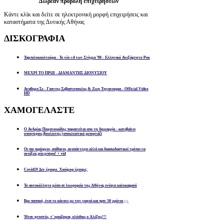
Δωρεάν προβολή επιχειρήσεων
Κάντε κλίκ και δείτε σε ηλεκτρονική μορφή επιχειρήσεις και
καταστήματα της Δυτικής Αθήνας
ΔΙΣΚΟΓΡΑΦΙΑ
Ταμπελοκουλτούρα - Το νέο cd των Στίγμα '90 - Ελληνικό Ανεξάρτητο Ροκ
ΜΕΧΡΙ ΤΟ ΠΡΩΙ - ΔΙΑΜΑΝΤΗΣ ΔΙΟΝΥΣΙΟΥ
Αναθεμα Σε - Γιαννης Σεβαστοπουλος & Ζωη Τηγανουρια - Official Video
HD
ΧΑΜΟΓΕΛΑΣΤΕ
Ο Ανδρέας Παχατουρίδης παραιτείται απο τη δημαρχία - κατεβαίνει
υποψήφιος βουλευτής (αποκλειστικό ρεπορτάζ)
Οι πιο περίεργοι, απίθανοι, αναπάντεχοι αλλά και διασκεδαστικοί τρόποι να
ανοίξεις μία μπύρα! + vid
Covid19 Δεν έχουμε. Χιούμορ έχουμε;
Το αυτοκόλλητο μέσα σε λεωφορείο της Αθήνας ενόψει καλοκαιριού
Βρε παππού, έτσι το κάνατε με την γιαγιά και πριν 50 χρόνια ;;;
Ήταν φτυστός, τ’ ορκίζομαι, ολόιδιος ο Αλέξης!!!