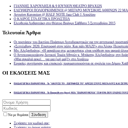
ΓΙΑΝΝΗΣ ΧΑΡΟΥΛΗΣ/8 & 9 ΙΟΥΝΙΟΥ/ΘΕΑΤΡΟ ΒΡΑΧΩΝ
ΕΛΕΥΘΕΡΟΙ ΠΟΛΙΟΡΚΗΜΕΝΟΙ @ ΜΕΓΑΡΟ ΜΟΥΣΙΚΗΣ ΑΘΗΝΩΝ 22 ΜΑΡ
Αντιγόνη Κατσούρη @ HALF NOTE Jazz Club 1 Απριλίου
Ο ΚΑΙΡΟΣ ΣΤΑ ΔΥΤΙΚΑ ΠΡΟΑΣΤΕΙΑ
Ελευθερία Αρβανιτάκη στο Θέατρο Βράχων Σάββατο 5 Σεπτεμβρίου 2015
Τελευταία
Άρθρα
Οι προτάσεις του Δικτύου Πράσινων Αυτοδιοικητικών για την αντιπυρική προστασ
«Σεπτέμβρης 2026: Επιστροφή στην πόλη. Και πάλι ΜΑΖΙ!» στο Άλσος Περιστερί
Μπ. Αλεξανδράτος: «Η ασφάλεια στις μετακινήσεις είναι υπόθεση που αφορά όλου
Ο Αντιπεριφερειάρχης Δυτικού Τομέα Αθηνών κ. Μπάμπης Αλεξανδράτος στη δρά
«Μια αγκαλιά αρκεί… για μια ζωή μαζί!» στο Αιγάλεω
Εργασίες συντήρησης και επισκευές πραγματοποιούνται σε σχολεία του Δήμου Χαϊδ
ΟΙ
ΕΚΔΟΣΕΙΣ ΜΑΣ
ΠΑΙΔΑΓΩΓΙΚΑ ΠΑΡΑΜΥΘΙΑ - Το "ΑΚΟΥΣΕ ΤΟ - ΖΩΓΡΑΦΙΣΕ ΤΟ" ΑΡΕΣΕΙ ΣΤΟΥΣ ΜΕΓΑΛΟΥΣ ΚΑΙ ΞΕΤΡΕ
ΠΑΙΔΑΓΩΓΙΚΑ ΠΑΡΑΜΥΘΙΑ - Το Παραμύθι στη βροχή ΜΙΑ "ΠΑΡΑΜΥΘΕΝΙΑ" ΓΕΦΥΡΑ ΠΟΥ ΕΝΩΝΕΙ ΤΟΥ
Σύνδεση
Να με θυμάσαι
Ξεχάσατε τον κωδικό σας;
Ξεχάσατε το όνομα χρήστη;