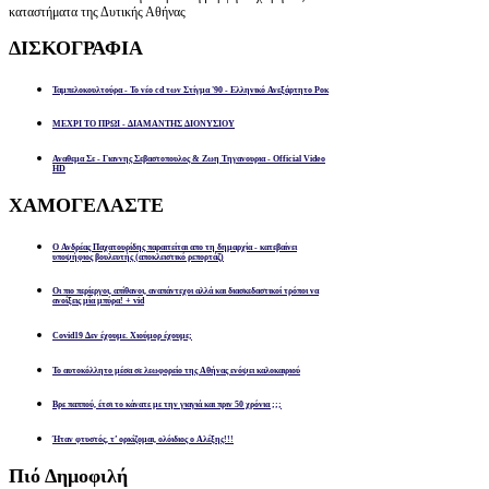
καταστήματα της Δυτικής Αθήνας
ΔΙΣΚΟΓΡΑΦΙΑ
Ταμπελοκουλτούρα - Το νέο cd των Στίγμα '90 - Ελληνικό Ανεξάρτητο Ροκ
ΜΕΧΡΙ ΤΟ ΠΡΩΙ - ΔΙΑΜΑΝΤΗΣ ΔΙΟΝΥΣΙΟΥ
Αναθεμα Σε - Γιαννης Σεβαστοπουλος & Ζωη Τηγανουρια - Official Video
HD
ΧΑΜΟΓΕΛΑΣΤΕ
Ο Ανδρέας Παχατουρίδης παραιτείται απο τη δημαρχία - κατεβαίνει
υποψήφιος βουλευτής (αποκλειστικό ρεπορτάζ)
Οι πιο περίεργοι, απίθανοι, αναπάντεχοι αλλά και διασκεδαστικοί τρόποι να
ανοίξεις μία μπύρα! + vid
Covid19 Δεν έχουμε. Χιούμορ έχουμε;
Το αυτοκόλλητο μέσα σε λεωφορείο της Αθήνας ενόψει καλοκαιριού
Βρε παππού, έτσι το κάνατε με την γιαγιά και πριν 50 χρόνια ;;;
Ήταν φτυστός, τ’ ορκίζομαι, ολόιδιος ο Αλέξης!!!
Πιό
Δημοφιλή