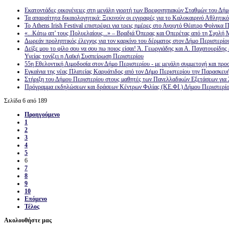
Εκατοντάδες οικογένειες στη μεγάλη γιορτή των Βρεφονηπιακών Σταθμών του Δήμ
Τα απαραίτητα δικαιολογητικά: Ξεκινούν οι εγγραφές για το Καλοκαιρινό Αθλητι
Το Athens Irish Festival επιστρέφει για τρεις ημέρες στο Ανοιχτό Θέατρο Φοίνικα 
«...Κάτω απ’ τους Πολυελαίους...» – Βραδιά Όπερας και Οπερέτας από τη Σχολή
Δωρεάν προληπτικός έλεγχος για τον καρκίνο του δέρματος στον Δήμο Περιστερίο
Δείξε μου το φίλο σου να σου πω ποιος είσαι! Ά. Γεωργιάδης και Α. Παχατουρίδης 
Υγείας τονίζει η Λαϊκή Συσπείρωση Περιστερίου
55η Εθελοντική Αιμοδοσία στον Δήμο Περιστερίου - με μεγάλη συμμετοχή και πρ
Εγκαίνια της νέας Πλατείας Καρυάτιδος από τον Δήμο Περιστερίου την Παρασκευ
Στήριξη του Δήμου Περιστερίου στους μαθητές των Πανελλαδικών Εξετάσεων για 
Πρόγραμμα εκδηλώσεων και δράσεων Κέντρων Φιλίας (ΚΕ.ΦΙ.) Δήμου Περιστερίο
Σελίδα 6 από 189
Προηγούμενο
1
2
3
4
5
6
7
8
9
10
Επόμενο
Τέλος
Ακολουθήστε μας