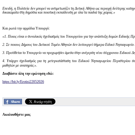
Επειδή, η Πολιτεία δεν μπορεί να αντιμετωπίζει τη Δυτική Αθήνα ως περιοχή δεύτερης κατηγ
δικαιώματα στη δημόσια και ποιοτική εκπαίδευση με όλα τα παιδιά της χώρας.»
Και ρωτά την αρμόδια Υπουργό:
«
1. Ποιος είναι ο συνολικός σχεδιασμός του Υπουργείου για την ανάπτυξη δομών Ειδικής Π
2. Σε ποιους Δήμους του Δυτικού Τομέα Αθηνών δεν λειτουργεί σήμερα Ειδικό Νηπιαγωγείο κ
3. Προτίθεται το Υπουργείο να προχωρήσει άμεσα στην ανέγερση νέου σύγχρονου Ειδικού Δη
4. Υπάρχει σχεδιασμός για τη μετεγκατάσταση του Ειδικού Νηπιαγωγείου Περιστερίου σε
μαθητών με αναπηρία;».
Διαβάστε όλη την ερώτηση εδώ:
https://bit.ly/Erotisi22052026
Ακολουθήστε μας