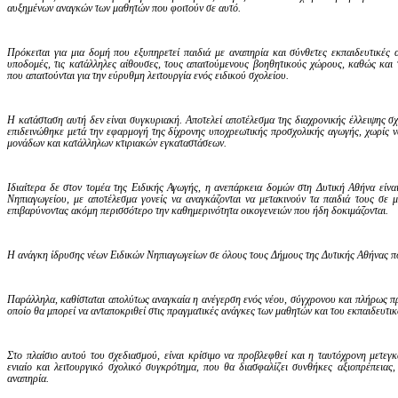
αυξημένων αναγκών των μαθητών που φοιτούν σε αυτό.
Πρόκειται για μια δομή που εξυπηρετεί παιδιά με αναπηρία και σύνθετες εκπαιδευτικές 
υποδομές, τις κατάλληλες αίθουσες, τους απαιτούμενους βοηθητικούς χώρους, καθώς και 
που απαιτούνται για την εύρυθμη λειτουργία ενός ειδικού σχολείου.
Η κατάσταση αυτή δεν είναι συγκυριακή. Αποτελεί αποτέλεσμα της διαχρονικής έλλειψης σχ
επιδεινώθηκε μετά την εφαρμογή της δίχρονης υποχρεωτικής προσχολικής αγωγής, χωρίς ν
μονάδων και κατάλληλων κτιριακών εγκαταστάσεων.
Ιδιαίτερα δε στον τομέα της Ειδικής Αγωγής, η ανεπάρκεια δομών στη Δυτική Αθήνα είνα
Νηπιαγωγείου, με αποτέλεσμα γονείς να αναγκάζονται να μετακινούν τα παιδιά τους σε 
επιβαρύνοντας ακόμη περισσότερο την καθημερινότητα οικογενειών που ήδη δοκιμάζονται.
Η ανάγκη ίδρυσης νέων Ειδικών Νηπιαγωγείων σε όλους τους Δήμους της Δυτικής Αθήνας που 
Παράλληλα, καθίσταται απολύτως αναγκαία η ανέγερση ενός νέου, σύγχρονου και πλήρως π
οποίο θα μπορεί να ανταποκριθεί στις πραγματικές ανάγκες των μαθητών και του εκπαιδευτ
Στο πλαίσιο αυτού του σχεδιασμού, είναι κρίσιμο να προβλεφθεί και η ταυτόχρονη μετεγ
ενιαίο και λειτουργικό σχολικό συγκρότημα, που θα διασφαλίζει συνθήκες αξιοπρέπειας,
αναπηρία.