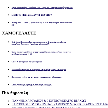
Ταμπελοκουλτούρα - Το νέο cd των Στίγμα '90 - Ελληνικό Ανεξάρτητο Ροκ
ΜΕΧΡΙ ΤΟ ΠΡΩΙ - ΔΙΑΜΑΝΤΗΣ ΔΙΟΝΥΣΙΟΥ
Αναθεμα Σε - Γιαννης Σεβαστοπουλος & Ζωη Τηγανουρια - Official Video
HD
ΧΑΜΟΓΕΛΑΣΤΕ
Ο Ανδρέας Παχατουρίδης παραιτείται απο τη δημαρχία - κατεβαίνει
υποψήφιος βουλευτής (αποκλειστικό ρεπορτάζ)
Οι πιο περίεργοι, απίθανοι, αναπάντεχοι αλλά και διασκεδαστικοί τρόποι να
ανοίξεις μία μπύρα! + vid
Covid19 Δεν έχουμε. Χιούμορ έχουμε;
Το αυτοκόλλητο μέσα σε λεωφορείο της Αθήνας ενόψει καλοκαιριού
Βρε παππού, έτσι το κάνατε με την γιαγιά και πριν 50 χρόνια ;;;
Ήταν φτυστός, τ’ ορκίζομαι, ολόιδιος ο Αλέξης!!!
Πιό
Δημοφιλή
ΓΙΑΝΝΗΣ ΧΑΡΟΥΛΗΣ/8 & 9 ΙΟΥΝΙΟΥ/ΘΕΑΤΡΟ ΒΡΑΧΩΝ
ΕΛΕΥΘΕΡΟΙ ΠΟΛΙΟΡΚΗΜΕΝΟΙ @ ΜΕΓΑΡΟ ΜΟΥΣΙΚΗΣ ΑΘΗΝΩΝ 22 ΜΑΡ
Αντιγόνη Κατσούρη @ HALF NOTE Jazz Club 1 Απριλίου