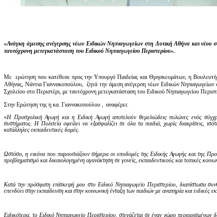
«Ανάγκη άμεσης ανέγερσης νέων Ειδικών Νηπιαγωγείων στη Δυτική Αθήνα και νέου σύ
ταυτόχρονη μετεγκατάσταση του Ειδικού Νηπιαγωγείου Περιστερίου».
Με ερώτηση που κατέθεσε προς την Υπουργό Παιδείας και Θρησκευμάτων, η Βουλευτ
Αθήνας, Νάντια Γιαννακοπούλου, ζητά την άμεση ανέγερση νέων Ειδικών Νηπιαγωγείων 
Σχολείου στο Περιστέρι, με ταυτόχρονη μετεγκατάσταση του Ειδικού Νηπιαγωγείου Περιστ
Στην Ερώτηση της η κα. Γιαννακοπούλου , αναφέρει:
«
Η Προσχολική Αγωγή και η Ειδική Αγωγή αποτελούν θεμελιώδεις πυλώνες ενός σύγχρο
συστήματος. Η Πολιτεία οφείλει να εξασφαλίζει σε όλα τα παιδιά, χωρίς διακρίσεις, ισ
κατάλληλες εκπαιδευτικές δομές.
Ωστόσο, η εικόνα που παρουσιάζουν σήμερα οι υποδομές της Ειδικής Αγωγής και της Προ
προβληματισμό και δικαιολογημένη αγανάκτηση σε γονείς, εκπαιδευτικούς και τοπικές κοινων
Κατά την πρόσφατη επίσκεψή μου στο Ειδικό Νηπιαγωγείο Περιστερίου, διαπίστωσα συν
επενδύει στην εκπαίδευση και στην κοινωνική ένταξη των παιδιών με αναπηρία και ειδικές εκ
Ειδικότερα, το Ειδικό Νηπιαγωγείο Περιστερίου, στεγάζεται σε έναν χώρο περιορισμένων 