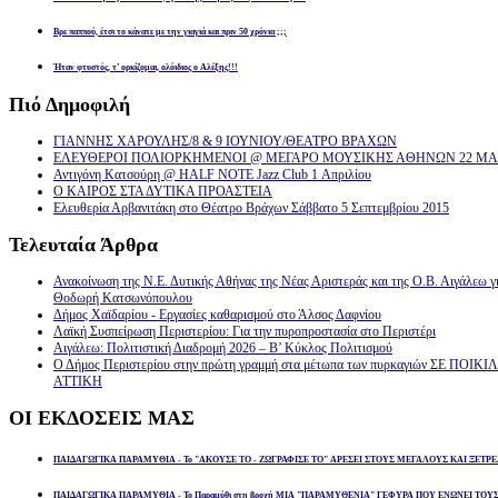
Βρε παππού, έτσι το κάνατε με την γιαγιά και πριν 50 χρόνια ;;;
Ήταν φτυστός, τ’ ορκίζομαι, ολόιδιος ο Αλέξης!!!
Πιό
Δημοφιλή
ΓΙΑΝΝΗΣ ΧΑΡΟΥΛΗΣ/8 & 9 ΙΟΥΝΙΟΥ/ΘΕΑΤΡΟ ΒΡΑΧΩΝ
ΕΛΕΥΘΕΡΟΙ ΠΟΛΙΟΡΚΗΜΕΝΟΙ @ ΜΕΓΑΡΟ ΜΟΥΣΙΚΗΣ ΑΘΗΝΩΝ 22 ΜΑΡ
Αντιγόνη Κατσούρη @ HALF NOTE Jazz Club 1 Απριλίου
Ο ΚΑΙΡΟΣ ΣΤΑ ΔΥΤΙΚΑ ΠΡΟΑΣΤΕΙΑ
Ελευθερία Αρβανιτάκη στο Θέατρο Βράχων Σάββατο 5 Σεπτεμβρίου 2015
Τελευταία
Άρθρα
Ανακοίνωση της Ν.Ε. Δυτικής Αθήνας της Νέας Αριστεράς και της Ο.Β. Αιγάλεω γ
Θοδωρή Κατσωνόπουλου
Δήμος Χαϊδαρίου - Εργασίες καθαρισμού στο Άλσος Δαφνίου
Λαϊκή Συσπείρωση Περιστερίου: Για την πυροπροστασία στο Περιστέρι
Αιγάλεω: Πολιτιστική Διαδρομή 2026 – Β’ Κύκλος Πολιτισμού
Ο Δήμος Περιστερίου στην πρώτη γραμμή στα μέτωπα των πυρκαγιών ΣΕ ΠΟ
ΑΤΤΙΚΗ
ΟΙ
ΕΚΔΟΣΕΙΣ ΜΑΣ
ΠΑΙΔΑΓΩΓΙΚΑ ΠΑΡΑΜΥΘΙΑ - Το "ΑΚΟΥΣΕ ΤΟ - ΖΩΓΡΑΦΙΣΕ ΤΟ" ΑΡΕΣΕΙ ΣΤΟΥΣ ΜΕΓΑΛΟΥΣ ΚΑΙ ΞΕΤΡΕ
ΠΑΙΔΑΓΩΓΙΚΑ ΠΑΡΑΜΥΘΙΑ - Το Παραμύθι στη βροχή ΜΙΑ "ΠΑΡΑΜΥΘΕΝΙΑ" ΓΕΦΥΡΑ ΠΟΥ ΕΝΩΝΕΙ ΤΟΥ