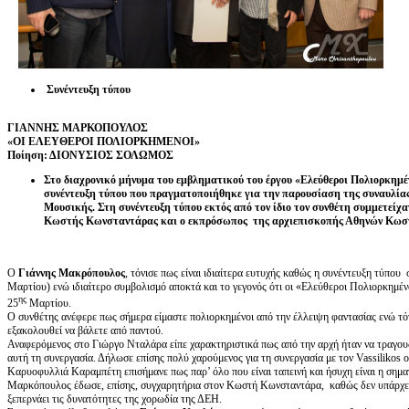
Συνέντευξη τύπου
ΓΙΑΝΝΗΣ ΜΑΡΚΟΠΟΥΛΟΣ
«ΟΙ ΕΛΕΥΘΕΡΟΙ ΠΟΛΙΟΡΚΗΜΕΝΟΙ»
Ποίηση: ΔΙΟΝΥΣΙΟΣ ΣΟΛΩΜΟΣ
Στο διαχρονικό μήνυμα του εμβληματικού του έργου «Ελεύθεροι Πολιορκημ
συνέντευξη τύπου που πραγματοποιήθηκε για την παρουσίαση της συναυλίας
Μουσικής. Στη συνέντευξη τύπου εκτός από τον ίδιο τον συνθέτη συμμετεί
Κωστής Κωνσταντάρας και ο εκπρόσωπος της αρχιεπισκοπής Αθηνών Κωσ
Ο
Γιάννης Μακρόπουλος
, τόνισε πως είναι ιδιαίτερα ευτυχής καθώς η συνέντευξη τύπου
Μαρτίου) ενώ ιδιαίτερο συμβολισμό αποκτά και το γεγονός ότι οι «Ελεύθεροι Πολιορκημένο
ης
25
Μαρτίου.
Ο συνθέτης ανέφερε πως σήμερα είμαστε πολιορκημένοι από την έλλειψη φαντασίας ενώ τό
εξακολουθεί να βάλετε από παντού.
Αναφερόμενος στο Γιώργο Νταλάρα είπε χαρακτηριστικά πως από την αρχή ήταν να τραγουδ
αυτή τη συνεργασία. Δήλωσε επίσης πολύ χαρούμενος για τη συνεργασία με τον Vassilikos ο
Καρυοφυλλιά Καραμπέτη επισήμανε πως παρ’ όλο που είναι ταπεινή και ήσυχη είναι η σημ
Μαρκόπουλος έδωσε, επίσης, συγχαρητήρια στον Κωστή Κωνσταντάρα, καθώς δεν υπάρχει 
ξεπερνάει τις δυνατότητες της χορωδία της ΔΕΗ.