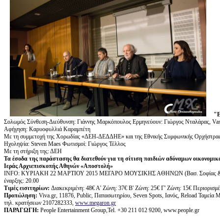
"
Σολωμός Σύνθεση-Διεύθυνση: Γιάννης Μαρκόπουλος Eρμηνεύουν: Γιώργος Νταλάρας, Vas
Αφήγηση: Καρυοφυλλιά Καραμπέτη
Με τη συμμετοχή της Χορωδίας «ΔΕΗ-ΔΕΔΔΗΕ» και της Εθνικής Συμφωνικής Ορχήστρα
Ηχοληψία: Steven Maes Φωτισμοί: Γιώργος Τέλλος
Με τη στήριξη της: ΔΕΗ
Τα έσοδα της παράστασης θα διατεθούν για τη σίτιση παιδιών αδύναμων οικονομικ
Ιεράς Αρχιεπισκοπής Αθηνών «Αποστολή»
ΙΝFO: ΚΥΡΙΑΚΗ 22 ΜΑΡΤΙΟΥ 2015 ΜΕΓΑΡΟ ΜΟΥΣΙΚΗΣ ΑΘΗΝΩΝ (Βασ. Σοφίας 
έναρξης: 20.00
Τιμές εισιτηρίων:
Διακεκριμένη: 48€ Α' Ζώνη: 37€ Β' Ζώνη: 25€ Γ' Ζώνη: 15€ Περιορισμέν
Προπώληση:
Viva.gr, 11876, Public, Παπασωτηρίου, Seven Spots, Ιανός, Reload Ταμεί
τηλ. κρατήσεων 2107282333,
www.megaron.gr
ΠΑΡΑΓΩΓΗ
:
People Entertainment Group,Tel. +30 211 012 9200, www.people.gr