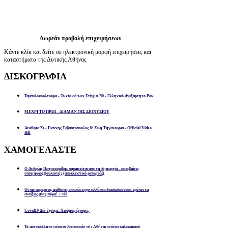
Δωρεάν προβολή επιχειρήσεων
Κάντε κλίκ και δείτε σε ηλεκτρονική μορφή επιχειρήσεις και
καταστήματα της Δυτικής Αθήνας
ΔΙΣΚΟΓΡΑΦΙΑ
Ταμπελοκουλτούρα - Το νέο cd των Στίγμα '90 - Ελληνικό Ανεξάρτητο Ροκ
ΜΕΧΡΙ ΤΟ ΠΡΩΙ - ΔΙΑΜΑΝΤΗΣ ΔΙΟΝΥΣΙΟΥ
Αναθεμα Σε - Γιαννης Σεβαστοπουλος & Ζωη Τηγανουρια - Official Video
HD
ΧΑΜΟΓΕΛΑΣΤΕ
Ο Ανδρέας Παχατουρίδης παραιτείται απο τη δημαρχία - κατεβαίνει
υποψήφιος βουλευτής (αποκλειστικό ρεπορτάζ)
Οι πιο περίεργοι, απίθανοι, αναπάντεχοι αλλά και διασκεδαστικοί τρόποι να
ανοίξεις μία μπύρα! + vid
Covid19 Δεν έχουμε. Χιούμορ έχουμε;
Το αυτοκόλλητο μέσα σε λεωφορείο της Αθήνας ενόψει καλοκαιριού