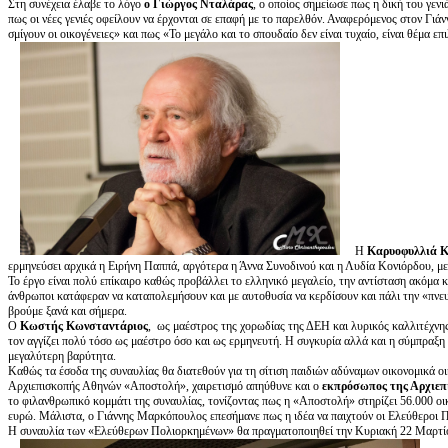
Στη συνέχεια έλαβε το λόγο
ο Γιώργος Νταλάρας
, ο οποίος σημείωσε πως η δική του γενι
πως οι νέες γενιές οφείλουν να έρχονται σε επαφή με το παρελθόν. Αναφερόμενος στον Γι
σμίγουν οι οικογένειες» και πως «Το μεγάλο και το σπουδαίο δεν είναι τυχαίο, είναι θέμα ε
Η
Καρυοφυλλιά 
ερμηνεύσει αρχικά η Ειρήνη Παππά, αργότερα η Άννα Συνοδινού και η Λυδία Κονιόρδου, με
Το έργο είναι πολύ επίκαιρο καθώς προβάλλει το ελληνικό μεγαλείο, την αντίσταση ακόμα κ
άνθρωποι κατάφεραν να καταπολεμήσουν και με αυτοθυσία να κερδίσουν και πάλι την «πνευμ
βρούμε ξανά και σήμερα.
Ο
Κωστής Κωνσταντάριος
, ως μαέστρος της χορωδίας της ΔΕΗ και λυρικός καλλιτέχνη
τον αγγίζει πολύ τόσο ως μαέστρο όσο και ως ερμηνευτή. Η συγκυρία αλλά και η σύμπραξη 
μεγαλύτερη βαρύτητα.
Καθώς τα έσοδα της συναυλίας θα διατεθούν για τη σίτιση παιδιών αδύναμων οικονομικά ο
Αρχιεπισκοπής Αθηνών «Αποστολή», χαιρετισμό απηύθυνε και ο
εκπρόσωπος της Αρχιε
το φιλανθρωπικό κομμάτι της συναυλίας, τονίζοντας πως η «Αποστολή» στηρίζει 56.000 οι
ευρώ. Μάλιστα, ο Γιάννης Μαρκόπουλος επεσήμανε πως η ιδέα να παιχτούν οι Ελεύθεροι 
Η συναυλία των «Ελεύθερων Πολιορκημένων» θα πραγματοποιηθεί την Κυριακή 22 Μαρτί