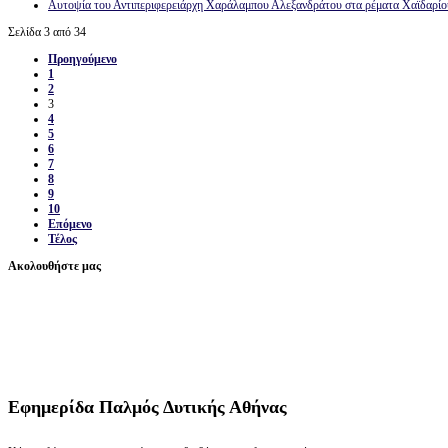
Αυτοψία του Αντιπεριφερειάρχη Χαράλαμπου Αλεξανδράτου στα ρέματα Χαϊδαρίο
Σελίδα 3 από 34
Προηγούμενο
1
2
3
4
5
6
7
8
9
10
Επόμενο
Τέλος
Ακολουθήστε μας
Εφημερίδα
Παλμός Δυτικής Αθήνας