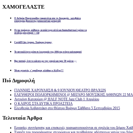
ΧΑΜΟΓΕΛΑΣΤΕ
Ο Ανδρέας Παχατουρίδης παραιτείται απο τη δημαρχία - κατεβαίνει
υποψήφιος βουλευτής (αποκλειστικό ρεπορτάζ)
Οι πιο περίεργοι, απίθανοι, αναπάντεχοι αλλά και διασκεδαστικοί τρόποι να
ανοίξεις μία μπύρα! + vid
Covid19 Δεν έχουμε. Χιούμορ έχουμε;
Το αυτοκόλλητο μέσα σε λεωφορείο της Αθήνας ενόψει καλοκαιριού
Βρε παππού, έτσι το κάνατε με την γιαγιά και πριν 50 χρόνια ;;;
Ήταν φτυστός, τ’ ορκίζομαι, ολόιδιος ο Αλέξης!!!
Πιό
Δημοφιλή
ΓΙΑΝΝΗΣ ΧΑΡΟΥΛΗΣ/8 & 9 ΙΟΥΝΙΟΥ/ΘΕΑΤΡΟ ΒΡΑΧΩΝ
ΕΛΕΥΘΕΡΟΙ ΠΟΛΙΟΡΚΗΜΕΝΟΙ @ ΜΕΓΑΡΟ ΜΟΥΣΙΚΗΣ ΑΘΗΝΩΝ 22 ΜΑΡ
Αντιγόνη Κατσούρη @ HALF NOTE Jazz Club 1 Απριλίου
Ο ΚΑΙΡΟΣ ΣΤΑ ΔΥΤΙΚΑ ΠΡΟΑΣΤΕΙΑ
Ελευθερία Αρβανιτάκη στο Θέατρο Βράχων Σάββατο 5 Σεπτεμβρίου 2015
Τελευταία
Άρθρα
Εργασίες συντήρησης και επισκευές πραγματοποιούνται σε σχολεία του Δήμου Χαϊδ
Έναρξη του προγράμματος στειρώσεων και περίθαλψης αδέσποτων γατών του Δήμ