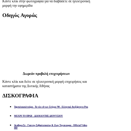
Κάντε κλίκ στην φωτογραφία για να διαβάσετε σε ηλεκτρονική
μορφή την εφημερίδα
Οδηγός
Αγοράς
Δωρεάν προβολή επιχειρήσεων
Κάντε κλίκ και δείτε σε ηλεκτρονική μορφή επιχειρήσεις και
καταστήματα της Δυτικής Αθήνας
ΔΙΣΚΟΓΡΑΦΙΑ
Ταμπελοκουλτούρα - Το νέο cd των Στίγμα '90 - Ελληνικό Ανεξάρτητο Ροκ
ΜΕΧΡΙ ΤΟ ΠΡΩΙ - ΔΙΑΜΑΝΤΗΣ ΔΙΟΝΥΣΙΟΥ
Αναθεμα Σε - Γιαννης Σεβαστοπουλος & Ζωη Τηγανουρια - Official Video
HD