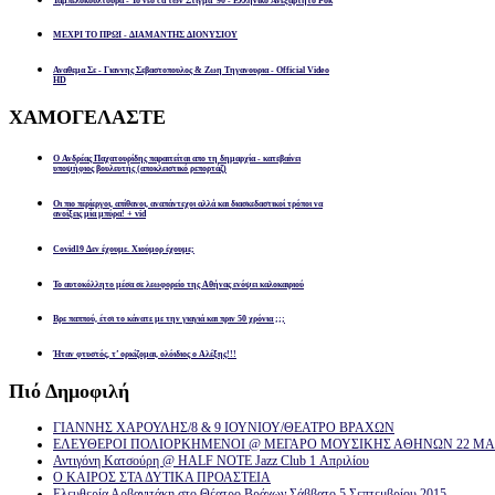
Ταμπελοκουλτούρα - Το νέο cd των Στίγμα '90 - Ελληνικό Ανεξάρτητο Ροκ
ΜΕΧΡΙ ΤΟ ΠΡΩΙ - ΔΙΑΜΑΝΤΗΣ ΔΙΟΝΥΣΙΟΥ
Αναθεμα Σε - Γιαννης Σεβαστοπουλος & Ζωη Τηγανουρια - Official Video
HD
ΧΑΜΟΓΕΛΑΣΤΕ
Ο Ανδρέας Παχατουρίδης παραιτείται απο τη δημαρχία - κατεβαίνει
υποψήφιος βουλευτής (αποκλειστικό ρεπορτάζ)
Οι πιο περίεργοι, απίθανοι, αναπάντεχοι αλλά και διασκεδαστικοί τρόποι να
ανοίξεις μία μπύρα! + vid
Covid19 Δεν έχουμε. Χιούμορ έχουμε;
Το αυτοκόλλητο μέσα σε λεωφορείο της Αθήνας ενόψει καλοκαιριού
Βρε παππού, έτσι το κάνατε με την γιαγιά και πριν 50 χρόνια ;;;
Ήταν φτυστός, τ’ ορκίζομαι, ολόιδιος ο Αλέξης!!!
Πιό
Δημοφιλή
ΓΙΑΝΝΗΣ ΧΑΡΟΥΛΗΣ/8 & 9 ΙΟΥΝΙΟΥ/ΘΕΑΤΡΟ ΒΡΑΧΩΝ
ΕΛΕΥΘΕΡΟΙ ΠΟΛΙΟΡΚΗΜΕΝΟΙ @ ΜΕΓΑΡΟ ΜΟΥΣΙΚΗΣ ΑΘΗΝΩΝ 22 ΜΑΡ
Αντιγόνη Κατσούρη @ HALF NOTE Jazz Club 1 Απριλίου
Ο ΚΑΙΡΟΣ ΣΤΑ ΔΥΤΙΚΑ ΠΡΟΑΣΤΕΙΑ
Ελευθερία Αρβανιτάκη στο Θέατρο Βράχων Σάββατο 5 Σεπτεμβρίου 2015