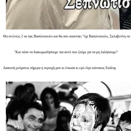
Θα στελνεις 2 να πας Βασιλοπουλο και θα σου απαντάει "όχι Βασιλοπουλο, Σκλαβενίτη να
"Και πόσο να διακωμωδήσουμε πια αυτό που ζούμε για να μη λαλήσουμε?
Διακοπή ρεύματος σήμερα η περιοχή μου κι ένιωσα κι εγώ λίγο κάτοικος Εκάλης