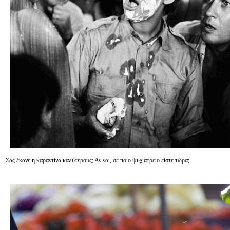
Σας έκανε η καραντίνα καλύτερους; Αν ναι, σε ποιο ψυχιατρείο είστε τώρα;