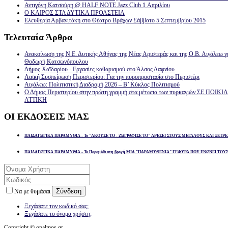
Αντιγόνη Κατσούρη @ HALF NOTE Jazz Club 1 Απριλίου
Ο ΚΑΙΡΟΣ ΣΤΑ ΔΥΤΙΚΑ ΠΡΟΑΣΤΕΙΑ
Ελευθερία Αρβανιτάκη στο Θέατρο Βράχων Σάββατο 5 Σεπτεμβρίου 2015
Τελευταία
Άρθρα
Ανακοίνωση της Ν.Ε. Δυτικής Αθήνας της Νέας Αριστεράς και της Ο.Β. Αιγάλεω γ
Θοδωρή Κατσωνόπουλου
Δήμος Χαϊδαρίου - Εργασίες καθαρισμού στο Άλσος Δαφνίου
Λαϊκή Συσπείρωση Περιστερίου: Για την πυροπροστασία στο Περιστέρι
Αιγάλεω: Πολιτιστική Διαδρομή 2026 – Β’ Κύκλος Πολιτισμού
Ο Δήμος Περιστερίου στην πρώτη γραμμή στα μέτωπα των πυρκαγιών ΣΕ ΠΟ
ΑΤΤΙΚΗ
ΟΙ
ΕΚΔΟΣΕΙΣ ΜΑΣ
ΠΑΙΔΑΓΩΓΙΚΑ ΠΑΡΑΜΥΘΙΑ - Το "ΑΚΟΥΣΕ ΤΟ - ΖΩΓΡΑΦΙΣΕ ΤΟ" ΑΡΕΣΕΙ ΣΤΟΥΣ ΜΕΓΑΛΟΥΣ ΚΑΙ ΞΕΤΡΕ
ΠΑΙΔΑΓΩΓΙΚΑ ΠΑΡΑΜΥΘΙΑ - Το Παραμύθι στη βροχή ΜΙΑ "ΠΑΡΑΜΥΘΕΝΙΑ" ΓΕΦΥΡΑ ΠΟΥ ΕΝΩΝΕΙ ΤΟΥ
Σύνδεση
Να με θυμάσαι
Ξεχάσατε τον κωδικό σας;
Ξεχάσατε το όνομα χρήστη;
Copyright © opalmos.gr