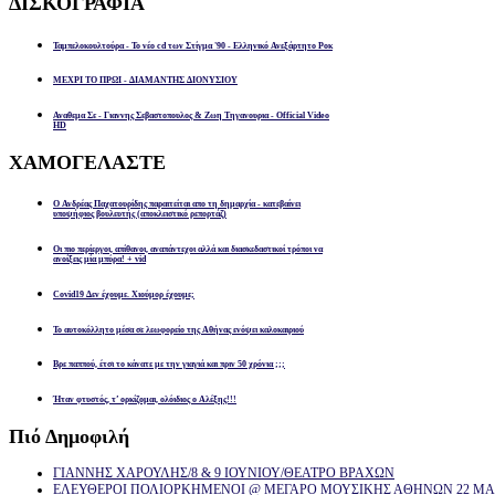
ΔΙΣΚΟΓΡΑΦΙΑ
Ταμπελοκουλτούρα - Το νέο cd των Στίγμα '90 - Ελληνικό Ανεξάρτητο Ροκ
ΜΕΧΡΙ ΤΟ ΠΡΩΙ - ΔΙΑΜΑΝΤΗΣ ΔΙΟΝΥΣΙΟΥ
Αναθεμα Σε - Γιαννης Σεβαστοπουλος & Ζωη Τηγανουρια - Official Video
HD
ΧΑΜΟΓΕΛΑΣΤΕ
Ο Ανδρέας Παχατουρίδης παραιτείται απο τη δημαρχία - κατεβαίνει
υποψήφιος βουλευτής (αποκλειστικό ρεπορτάζ)
Οι πιο περίεργοι, απίθανοι, αναπάντεχοι αλλά και διασκεδαστικοί τρόποι να
ανοίξεις μία μπύρα! + vid
Covid19 Δεν έχουμε. Χιούμορ έχουμε;
Το αυτοκόλλητο μέσα σε λεωφορείο της Αθήνας ενόψει καλοκαιριού
Βρε παππού, έτσι το κάνατε με την γιαγιά και πριν 50 χρόνια ;;;
Ήταν φτυστός, τ’ ορκίζομαι, ολόιδιος ο Αλέξης!!!
Πιό
Δημοφιλή
ΓΙΑΝΝΗΣ ΧΑΡΟΥΛΗΣ/8 & 9 ΙΟΥΝΙΟΥ/ΘΕΑΤΡΟ ΒΡΑΧΩΝ
ΕΛΕΥΘΕΡΟΙ ΠΟΛΙΟΡΚΗΜΕΝΟΙ @ ΜΕΓΑΡΟ ΜΟΥΣΙΚΗΣ ΑΘΗΝΩΝ 22 ΜΑΡ