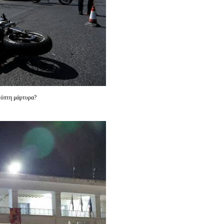
υτόπτη μάρτυρα?