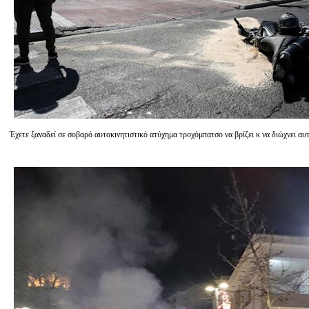
Έχετε ξαναδεί σε σοβαρό αυτοκινητιστικό ατύχημα τροχόμπατσο να βρίζει κ να διώχνει α