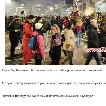
Κορωνοϊός: Πάνω από 1000 άτομα στην πλατεία Ξάνθης για να γιορτάσει το καρναβάλι!
Στα όρια το σύστημα υγείας,στα όρια του νομού,στα όρια η Αττική,στα όρια οι άνθρωποι,σ
διανύουμε την εποχή που ενώ τα πουλάκια τραγουδούν οι άνθρωποι λογομαχούν