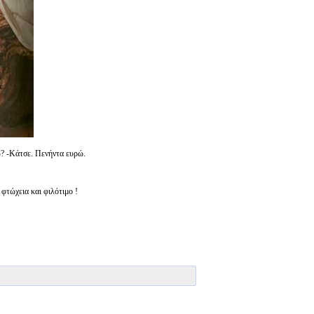
ω? -Κάτσε. Πενήντα ευρώ.
φτώχεια και φιλότιμο !