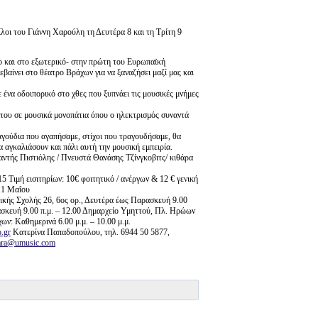
φίλοι του Γιάννη Χαρούλη τη Δευτέρα 8 και τη Τρίτη 9
σο και στο εξωτερικό- στην πρώτη του Ευρωπαϊκή
βαίνει στο θέατρο Βράχων για να ξαναζήσει μαζί μας και
 ένα οδοιπορικό στο χθες που ξυπνάει τις μουσικές μνήμες
 του σε μουσικά μονοπάτια όπου ο ηλεκτρισμός συναντά
ραγούδια που αγαπήσαμε, στίχοι που τραγουδήσαμε, θα
α αγκαλιάσουν και πάλι αυτή την μουσική εμπειρία.
ντής Πιστιόλης / Πνευστά Θανάσης Τζίνγκοβιτς/ κιθάρα
Τιμή εισιτηρίων: 10€ φοιτητικό / ανέργων & 12 € γενική
 11 Μαΐου
ής Σχολής 26, 6ος ορ., Δευτέρα έως Παρασκευή 9.00
ασκευή 9.00 π.μ. – 12.00 Δημαρχείο Υμηττού, Πλ. Ηρώων
ν: Καθημερινά 6.00 μ.μ. – 10.00 μ.μ.
.gr
Κατερίνα Παπαδοπούλου, τηλ. 6944 50 5877,
nara@umusic.com