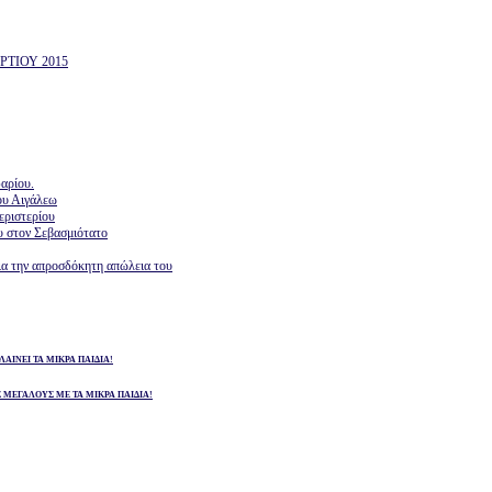
ΤΙΟΥ 2015
αρίου.
ου Αιγάλεω
εριστερίου
υ στον Σεβασμιότατο
ια την απροσδόκητη απώλεια του
ΛΑΙΝΕΙ ΤΑ ΜΙΚΡΑ ΠΑΙΔΙΑ!
Σ ΜΕΓΑΛΟΥΣ ΜΕ ΤΑ ΜΙΚΡΑ ΠΑΙΔΙΑ!