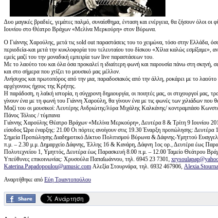
Δυο μαγικές βραδιές, γεμάτες παλμό, συναίσθημα, ένταση και ενέργεια, θα ζήσουν όλοι οι 
Ιουνίου στο Θέατρο Βράχων «Μελίνα Μερκούρη» στον Βύρωνα.
Ο Γιάννης Χαρούλης, μετά τις sold out παραστάσεις του το χειμώνα, τόσο στην Ελλάδα, ό
περιοδεία-και μετά την κυκλοφορία του τελευταίου του δίσκου «Χίλια καλώς εσμίξαμε», ανε
εμείς μαζί του την μοναδική εμπειρία των live παραστάσεων του.
Με το λαούτο του και όλα όσα προκαλεί η ιδιαίτερη φωνή και παρουσία πάνω στη σκηνή, σε
και στο σήμερα που χτίζει το μουσικό μας μέλλον.
Ανήσυχος και πρωτοπόρος από την μια, παραδοσιακός από την άλλη, ροκάρει με το λαούτο
αρχέγονους ήχους της Κρήτης.
Η παράδοση, η λαϊκή ιστορία, η σύγχρονη δημιουργία, οι ποιητές μας, οι στιχουργοί μας, τ
γίνουν ένα με τη φωνή του Γιάννη Χαρούλη, θα γίνουν ένα με τις φωνές των χιλιάδων που θ
Μαζί του οι μουσικοί: Λευτέρης Ανδριώτης/λύρα Μιχάλης Καλκάνης/ κοντραμπάσο Κωνστα
Πάνος Τόλιος / τύμπανα
Γιάννης Χαρούλης Θέατρο Βράχων «Μελίνα Μερκούρη», Δευτέρα 8 & Τρίτη 9 Ιουνίου 2015 
είσοδος Ώρα έναρξης: 21.00 Οι πόρτες ανοίγουν στις 19.30 Έναρξη προπώλησης: Δευτέρα
Σημεία Προπώλησης Διαδημοτικό Δίκτυο Πολιτισμού Βύρωνα & Δάφνης-Υμηττού Ευαγγελικ
π.μ. – 2.30 μ.μ. Δημαρχείο Δάφνης, Έλλης 16 & Κανάρη, Δάφνη 1ος ορ., Δευτέρα έως Παρ
Πολυτεχνείου 1, Υμηττός, Δευτέρα έως Παρασκευή 8.00 π.μ. – 12.00 Ταμείο Θεάτρου Βράχω
Υπεύθυνες επικοινωνίας: Χρυσούλα Παπαΐωάννου, τηλ. 6945 23 7301,
xrysoulapap@yahoo
Katerina.Papadopoulou@umusic.com
Αλεξία Στουρνάρα, τηλ. 6932 467906,
Alexia.Stour
Αναρτήθηκε από
Εύη Τριαντοπούλου