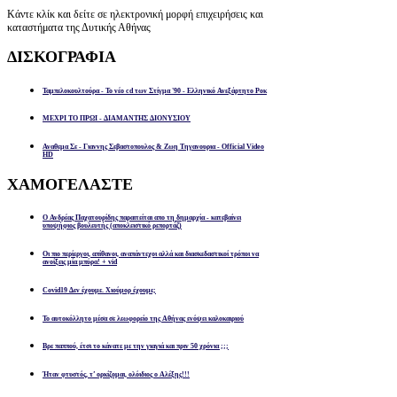
Κάντε κλίκ και δείτε σε ηλεκτρονική μορφή επιχειρήσεις και
καταστήματα της Δυτικής Αθήνας
ΔΙΣΚΟΓΡΑΦΙΑ
Ταμπελοκουλτούρα - Το νέο cd των Στίγμα '90 - Ελληνικό Ανεξάρτητο Ροκ
ΜΕΧΡΙ ΤΟ ΠΡΩΙ - ΔΙΑΜΑΝΤΗΣ ΔΙΟΝΥΣΙΟΥ
Αναθεμα Σε - Γιαννης Σεβαστοπουλος & Ζωη Τηγανουρια - Official Video
HD
ΧΑΜΟΓΕΛΑΣΤΕ
Ο Ανδρέας Παχατουρίδης παραιτείται απο τη δημαρχία - κατεβαίνει
υποψήφιος βουλευτής (αποκλειστικό ρεπορτάζ)
Οι πιο περίεργοι, απίθανοι, αναπάντεχοι αλλά και διασκεδαστικοί τρόποι να
ανοίξεις μία μπύρα! + vid
Covid19 Δεν έχουμε. Χιούμορ έχουμε;
Το αυτοκόλλητο μέσα σε λεωφορείο της Αθήνας ενόψει καλοκαιριού
Βρε παππού, έτσι το κάνατε με την γιαγιά και πριν 50 χρόνια ;;;
Ήταν φτυστός, τ’ ορκίζομαι, ολόιδιος ο Αλέξης!!!