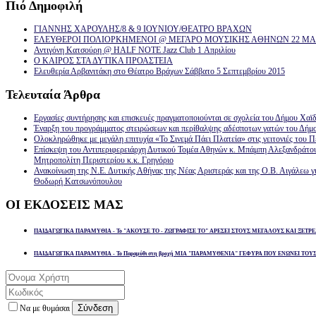
Πιό
Δημοφιλή
ΓΙΑΝΝΗΣ ΧΑΡΟΥΛΗΣ/8 & 9 ΙΟΥΝΙΟΥ/ΘΕΑΤΡΟ ΒΡΑΧΩΝ
ΕΛΕΥΘΕΡΟΙ ΠΟΛΙΟΡΚΗΜΕΝΟΙ @ ΜΕΓΑΡΟ ΜΟΥΣΙΚΗΣ ΑΘΗΝΩΝ 22 ΜΑΡ
Αντιγόνη Κατσούρη @ HALF NOTE Jazz Club 1 Απριλίου
Ο ΚΑΙΡΟΣ ΣΤΑ ΔΥΤΙΚΑ ΠΡΟΑΣΤΕΙΑ
Ελευθερία Αρβανιτάκη στο Θέατρο Βράχων Σάββατο 5 Σεπτεμβρίου 2015
Τελευταία
Άρθρα
Εργασίες συντήρησης και επισκευές πραγματοποιούνται σε σχολεία του Δήμου Χαϊδ
Έναρξη του προγράμματος στειρώσεων και περίθαλψης αδέσποτων γατών του Δήμ
Ολοκληρώθηκε με μεγάλη επιτυχία «Το Σινεμά Πάει Πλατεία» στις γειτονιές του Π
Επίσκεψη του Αντιπεριφερειάρχη Δυτικού Τομέα Αθηνών κ. Μπάμπη Αλεξανδράτο
Μητροπολίτη Περιστερίου κ.κ. Γρηγόριο
Ανακοίνωση της Ν.Ε. Δυτικής Αθήνας της Νέας Αριστεράς και της Ο.Β. Αιγάλεω γ
Θοδωρή Κατσωνόπουλου
ΟΙ
ΕΚΔΟΣΕΙΣ ΜΑΣ
ΠΑΙΔΑΓΩΓΙΚΑ ΠΑΡΑΜΥΘΙΑ - Το "ΑΚΟΥΣΕ ΤΟ - ΖΩΓΡΑΦΙΣΕ ΤΟ" ΑΡΕΣΕΙ ΣΤΟΥΣ ΜΕΓΑΛΟΥΣ ΚΑΙ ΞΕΤΡΕ
ΠΑΙΔΑΓΩΓΙΚΑ ΠΑΡΑΜΥΘΙΑ - Το Παραμύθι στη βροχή ΜΙΑ "ΠΑΡΑΜΥΘΕΝΙΑ" ΓΕΦΥΡΑ ΠΟΥ ΕΝΩΝΕΙ ΤΟΥ
Σύνδεση
Να με θυμάσαι