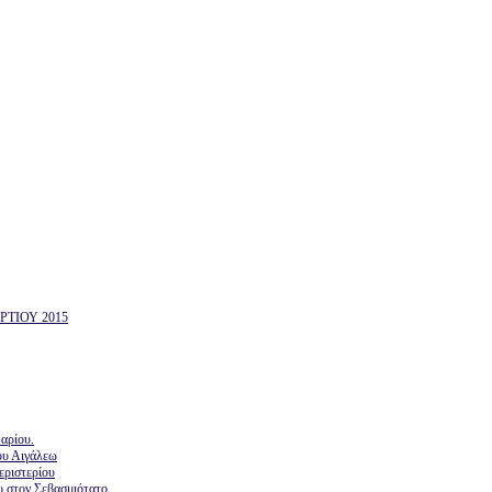
ΤΙΟΥ 2015
αρίου.
ου Αιγάλεω
εριστερίου
υ στον Σεβασμιότατο