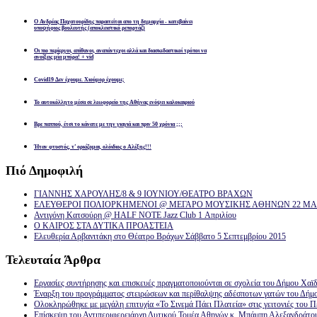
Ο Ανδρέας Παχατουρίδης παραιτείται απο τη δημαρχία - κατεβαίνει
υποψήφιος βουλευτής (αποκλειστικό ρεπορτάζ)
Οι πιο περίεργοι, απίθανοι, αναπάντεχοι αλλά και διασκεδαστικοί τρόποι να
ανοίξεις μία μπύρα! + vid
Covid19 Δεν έχουμε. Χιούμορ έχουμε;
Το αυτοκόλλητο μέσα σε λεωφορείο της Αθήνας ενόψει καλοκαιριού
Βρε παππού, έτσι το κάνατε με την γιαγιά και πριν 50 χρόνια ;;;
Ήταν φτυστός, τ’ ορκίζομαι, ολόιδιος ο Αλέξης!!!
Πιό
Δημοφιλή
ΓΙΑΝΝΗΣ ΧΑΡΟΥΛΗΣ/8 & 9 ΙΟΥΝΙΟΥ/ΘΕΑΤΡΟ ΒΡΑΧΩΝ
ΕΛΕΥΘΕΡΟΙ ΠΟΛΙΟΡΚΗΜΕΝΟΙ @ ΜΕΓΑΡΟ ΜΟΥΣΙΚΗΣ ΑΘΗΝΩΝ 22 ΜΑΡ
Αντιγόνη Κατσούρη @ HALF NOTE Jazz Club 1 Απριλίου
Ο ΚΑΙΡΟΣ ΣΤΑ ΔΥΤΙΚΑ ΠΡΟΑΣΤΕΙΑ
Ελευθερία Αρβανιτάκη στο Θέατρο Βράχων Σάββατο 5 Σεπτεμβρίου 2015
Τελευταία
Άρθρα
Εργασίες συντήρησης και επισκευές πραγματοποιούνται σε σχολεία του Δήμου Χαϊδ
Έναρξη του προγράμματος στειρώσεων και περίθαλψης αδέσποτων γατών του Δήμ
Ολοκληρώθηκε με μεγάλη επιτυχία «Το Σινεμά Πάει Πλατεία» στις γειτονιές του Π
Επίσκεψη του Αντιπεριφερειάρχη Δυτικού Τομέα Αθηνών κ. Μπάμπη Αλεξανδράτο