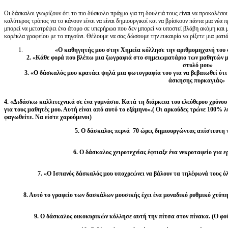
Οι δάσκαλοι γνωρίζουν ότι το πιο δύσκολο πράγμα για τη δουλειά τους είναι να προκαλέσο
καλύτερος τρόπος να το κάνουν είναι να είναι δημιουργικοί και να βρίσκουν πάντα μια νέα 
μπορεί να μετατρέψει ένα άτομο σε υπερήρωα που δεν μπορεί να υποστεί βλάβη ακόμη και μ
καρέκλα γραφείου με το πηγούνι. Θέλουμε να σας δώσουμε την ευκαιρία να ρίξετε μια ματι
«Ο καθηγητής μου στην Χημεία κόλλησε την αριθμομηχανή του σ
2. «Κάθε φορά που βλέπω μια ζωγραφιά στο σημειωματάριο των μαθητών μ
στυλό μου»
3. «Ο δάσκαλός μου κρατάει ψηλά μια φωτογραφία του για να βεβαιωθεί ότι
άσκησης πυρκαγιάς»
4. «Διδάσκω καλλιτεχνικά σε ένα γυμνάσιο. Κατά τη διάρκεια του ελεύθερου χρόνου
για τους μαθητές μου. Αυτή είναι από αυτό το εξάμηνο».( Οι αρκούδες τρώνε 100% 
φαγωθείτε. Να είστε χαρούμενοι)
5. Ο δάσκαλος περνά 70 ώρες δημιουργώντας απίστευτη 
6. Ο δάσκαλος χειροτεχνίας έφτιαξε ένα νεκροταφείο για
7. «Ο Ισπανός δάσκαλός μου υποχρεώνει να βάλουν τα τηλέφωνά τους όλ
8. Αυτό το γραφείο των δασκάλων μουσικής έχει ένα μοναδικό ρυθμικό χτύπ
9. Ο δάσκαλος οικοκυρικών κόλλησε αυτή την πίτσα στον πίνακα.
(Ο φο