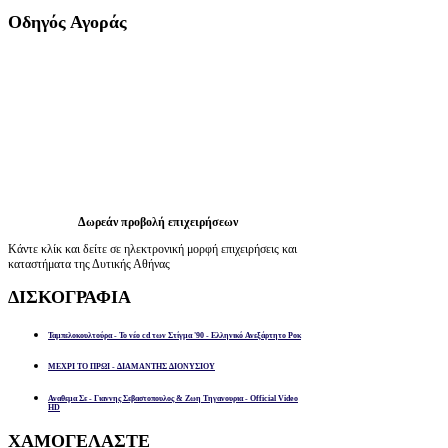
Οδηγός
Αγοράς
Δωρεάν προβολή επιχειρήσεων
Κάντε κλίκ και δείτε σε ηλεκτρονική μορφή επιχειρήσεις και
καταστήματα της Δυτικής Αθήνας
ΔΙΣΚΟΓΡΑΦΙΑ
Ταμπελοκουλτούρα - Το νέο cd των Στίγμα '90 - Ελληνικό Ανεξάρτητο Ροκ
ΜΕΧΡΙ ΤΟ ΠΡΩΙ - ΔΙΑΜΑΝΤΗΣ ΔΙΟΝΥΣΙΟΥ
Αναθεμα Σε - Γιαννης Σεβαστοπουλος & Ζωη Τηγανουρια - Official Video
HD
ΧΑΜΟΓΕΛΑΣΤΕ