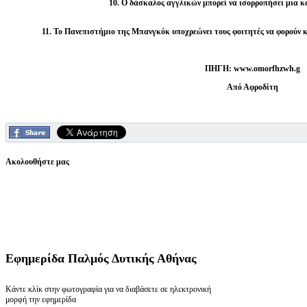
10.
Ο δάσκαλος αγγλικών μπορεί να ισορροπήσει μια κα
11. Το Πανεπιστήμιο της Μπανγκόκ υποχρεώνει τους φοιτητές να φορούν κ
ΠΗΓΗ: www.omorfhzwh.g
Από Αφροδίτη
Ακολουθήστε μας
Εφημερίδα
Παλμός Δυτικής Αθήνας
Κάντε κλίκ στην φωτογραφία για να διαβάσετε σε ηλεκτρονική
μορφή την εφημερίδα