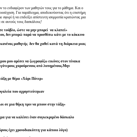
υν το ενδιαφέρον των μαθητών τους για το μάθημα. Και ο
προσέγγιση. Για παράδειγμα, αποδεικνύοντας ότι η επιστήμη
ε σφυρί ή να επιδείξει απίστευτη ισορροπία κρατώντας μια
ά σε αυτούς τους δασκάλους!
ε τούβλο, ώστε να μην μπορεί να κλαπεί»
ου, δεν μπορώ παρά να προσθέσω κάτι με το κόκκινο
 κανένας μαθητής δεν θα χαθεί κατά τη διάρκεια μιας
 μου μου αρέσει να ζωγραφίζω εικόνες στον πίνακα
λιγότερους χαρούμενους από λυπημένους.Μην
τάξη με θέμα «Χάρι Πότερ»
 εργαλεία που αχρηστεύτηκαν
οι σε μια θήκη πριν να μπουν στην τάξη»
ημα για να καλέσει έναν συγκεκριμένο δάσκαλο
ύρνος έχει χρονοδιακόπτη για κάποιο λόγο)