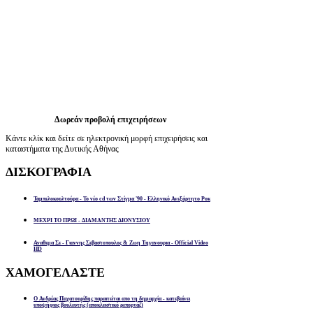
Δωρεάν προβολή επιχειρήσεων
Κάντε κλίκ και δείτε σε ηλεκτρονική μορφή επιχειρήσεις και
καταστήματα της Δυτικής Αθήνας
ΔΙΣΚΟΓΡΑΦΙΑ
Ταμπελοκουλτούρα - Το νέο cd των Στίγμα '90 - Ελληνικό Ανεξάρτητο Ροκ
ΜΕΧΡΙ ΤΟ ΠΡΩΙ - ΔΙΑΜΑΝΤΗΣ ΔΙΟΝΥΣΙΟΥ
Αναθεμα Σε - Γιαννης Σεβαστοπουλος & Ζωη Τηγανουρια - Official Video
HD
ΧΑΜΟΓΕΛΑΣΤΕ
Ο Ανδρέας Παχατουρίδης παραιτείται απο τη δημαρχία - κατεβαίνει
υποψήφιος βουλευτής (αποκλειστικό ρεπορτάζ)