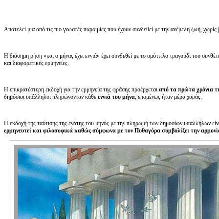
Αποτελεί μια από τις πιο γνωστές παροιμίες που έχουν συνδεθεί με την ανέμελη ζωή, χωρίς 
Η διάσημη ρήση «και ο μήνας έχει εννιά» έχει συνδεθεί με το ομότιτλο τραγούδι του συνθ
και διαφορετικές ερμηνείες.
Η επικρατέστερη εκδοχή για την ερμηνεία της φράσης προέρχεται
από τα πρώτα χρόνια τ
δημόσιοι υπάλληλοι πληρώνονταν κάθε
εννιά του μήνα
, επομένως ήταν μέρα χαράς.
Η εκδοχή της ταύτισης της ενάτης του μηνός με την πληρωμή των δημοσίων υπαλλήλων είνα
ερμηνευτεί και φιλοσοφικά καθώς σύμφωνα με τον Πυθαγόρα συμβολίζει την αρμονί