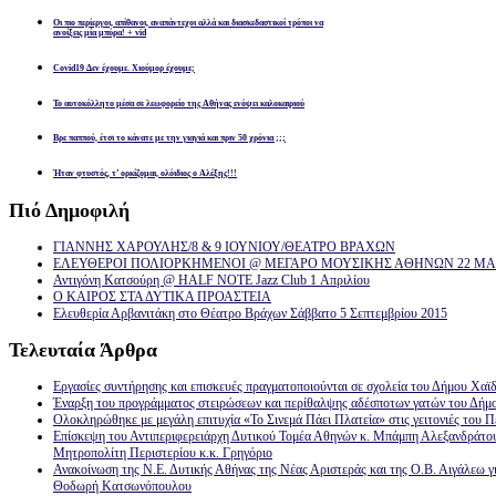
Οι πιο περίεργοι, απίθανοι, αναπάντεχοι αλλά και διασκεδαστικοί τρόποι να
ανοίξεις μία μπύρα! + vid
Covid19 Δεν έχουμε. Χιούμορ έχουμε;
Το αυτοκόλλητο μέσα σε λεωφορείο της Αθήνας ενόψει καλοκαιριού
Βρε παππού, έτσι το κάνατε με την γιαγιά και πριν 50 χρόνια ;;;
Ήταν φτυστός, τ’ ορκίζομαι, ολόιδιος ο Αλέξης!!!
Πιό
Δημοφιλή
ΓΙΑΝΝΗΣ ΧΑΡΟΥΛΗΣ/8 & 9 ΙΟΥΝΙΟΥ/ΘΕΑΤΡΟ ΒΡΑΧΩΝ
ΕΛΕΥΘΕΡΟΙ ΠΟΛΙΟΡΚΗΜΕΝΟΙ @ ΜΕΓΑΡΟ ΜΟΥΣΙΚΗΣ ΑΘΗΝΩΝ 22 ΜΑΡ
Αντιγόνη Κατσούρη @ HALF NOTE Jazz Club 1 Απριλίου
Ο ΚΑΙΡΟΣ ΣΤΑ ΔΥΤΙΚΑ ΠΡΟΑΣΤΕΙΑ
Ελευθερία Αρβανιτάκη στο Θέατρο Βράχων Σάββατο 5 Σεπτεμβρίου 2015
Τελευταία
Άρθρα
Εργασίες συντήρησης και επισκευές πραγματοποιούνται σε σχολεία του Δήμου Χαϊδ
Έναρξη του προγράμματος στειρώσεων και περίθαλψης αδέσποτων γατών του Δήμ
Ολοκληρώθηκε με μεγάλη επιτυχία «Το Σινεμά Πάει Πλατεία» στις γειτονιές του Π
Επίσκεψη του Αντιπεριφερειάρχη Δυτικού Τομέα Αθηνών κ. Μπάμπη Αλεξανδράτο
Μητροπολίτη Περιστερίου κ.κ. Γρηγόριο
Ανακοίνωση της Ν.Ε. Δυτικής Αθήνας της Νέας Αριστεράς και της Ο.Β. Αιγάλεω γ
Θοδωρή Κατσωνόπουλου