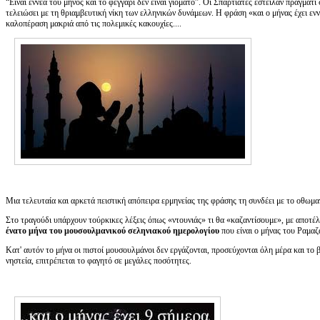
“Είναι εννέα του μηνός και το φεγγάρι δεν είναι γιομάτο”. Οι Σπαρτιάτες έστειλαν πράγματι
τελειώσει με τη θριαμβευτική νίκη των ελληνικών δυνάμεων. Η φράση «και ο μήνας έχει ενν
καλοπέραση μακριά από τις πολεμικές κακουχίες....
Μια τελευταία και αρκετά πειστική απόπειρα ερμηνείας της φράσης τη συνδέει με το οθωμ
Στο τραγούδι υπάρχουν τούρκικες λέξεις όπως «ντουνιάς» τι θα «καζαντίσουμε», με αποτέλε
ένατο μήνα του μουσουλμανικού σεληνιακού ημερολογίου
που είναι ο μήνας του Ραμαζ
Κατ' αυτόν το μήνα οι πιστοί μουσουλμάνοι δεν εργάζονται, προσεύχονται όλη μέρα και το β
νηστεία, επιτρέπεται το φαγητό σε μεγάλες ποσότητες.