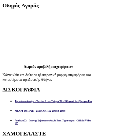
Οδηγός
Αγοράς
Δωρεάν προβολή επιχειρήσεων
Κάντε κλίκ και δείτε σε ηλεκτρονική μορφή επιχειρήσεις και
καταστήματα της Δυτικής Αθήνας
ΔΙΣΚΟΓΡΑΦΙΑ
Ταμπελοκουλτούρα - Το νέο cd των Στίγμα '90 - Ελληνικό Ανεξάρτητο Ροκ
ΜΕΧΡΙ ΤΟ ΠΡΩΙ - ΔΙΑΜΑΝΤΗΣ ΔΙΟΝΥΣΙΟΥ
Αναθεμα Σε - Γιαννης Σεβαστοπουλος & Ζωη Τηγανουρια - Official Video
HD
ΧΑΜΟΓΕΛΑΣΤΕ