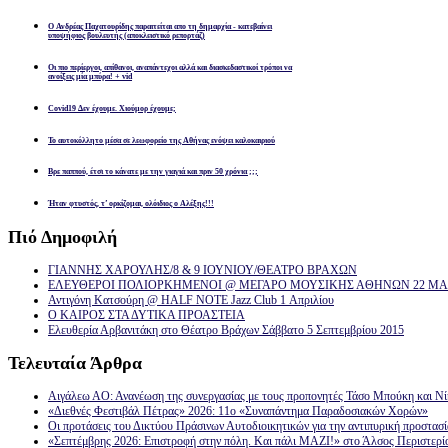
Ο Ανδρέας Παχατουρίδης παραιτείται απο τη δημαρχία - κατεβαίνει
υποψήφιος βουλευτής (αποκλειστικό ρεπορτάζ)
Οι πιο περίεργοι, απίθανοι, αναπάντεχοι αλλά και διασκεδαστικοί τρόποι να
ανοίξεις μία μπύρα! + vid
Covid19 Δεν έχουμε. Χιούμορ έχουμε;
Το αυτοκόλλητο μέσα σε λεωφορείο της Αθήνας ενόψει καλοκαιριού
Βρε παππού, έτσι το κάνατε με την γιαγιά και πριν 50 χρόνια ;;;
Ήταν φτυστός, τ’ ορκίζομαι, ολόιδιος ο Αλέξης!!!
Πιό
Δημοφιλή
ΓΙΑΝΝΗΣ ΧΑΡΟΥΛΗΣ/8 & 9 ΙΟΥΝΙΟΥ/ΘΕΑΤΡΟ ΒΡΑΧΩΝ
ΕΛΕΥΘΕΡΟΙ ΠΟΛΙΟΡΚΗΜΕΝΟΙ @ ΜΕΓΑΡΟ ΜΟΥΣΙΚΗΣ ΑΘΗΝΩΝ 22 ΜΑΡ
Αντιγόνη Κατσούρη @ HALF NOTE Jazz Club 1 Απριλίου
Ο ΚΑΙΡΟΣ ΣΤΑ ΔΥΤΙΚΑ ΠΡΟΑΣΤΕΙΑ
Ελευθερία Αρβανιτάκη στο Θέατρο Βράχων Σάββατο 5 Σεπτεμβρίου 2015
Τελευταία
Άρθρα
Αιγάλεω ΑΟ: Ανανέωση της συνεργασίας με τους προπονητές Τάσο Μπούκη και Ν
«Διεθνές Φεστιβάλ Πέτρας» 2026: 11ο «Συναπάντημα Παραδοσιακών Χορών»
Οι προτάσεις του Δικτύου Πράσινων Αυτοδιοικητικών για την αντιπυρική προστασ
«Σεπτέμβρης 2026: Επιστροφή στην πόλη. Και πάλι ΜΑΖΙ!» στο Άλσος Περιστερί