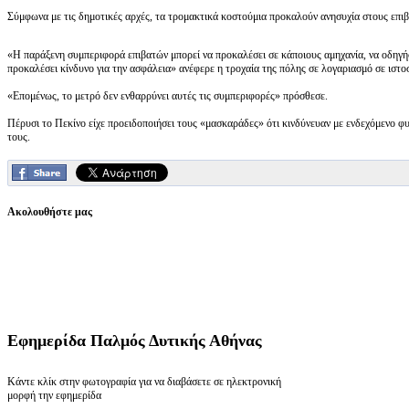
Σύμφωνα με τις δημοτικές αρχές, τα τρομακτικά κοστούμια προκαλούν ανησυχία στους επιβ
«Η παράξενη συμπεριφορά επιβατών μπορεί να προκαλέσει σε κάποιους αμηχανία, να οδηγήσ
προκαλέσει κίνδυνο για την ασφάλεια» ανέφερε η τροχαία της πόλης σε λογαριασμό σε ιστο
«Επομένως, το μετρό δεν ενθαρρύνει αυτές τις συμπεριφορές» πρόσθεσε.
Πέρυσι το Πεκίνο είχε προειδοποιήσει τους «μασκαράδες» ότι κινδύνευαν με ενδεχόμενο φυ
τους.
Ακολουθήστε μας
Εφημερίδα
Παλμός Δυτικής Αθήνας
Κάντε κλίκ στην φωτογραφία για να διαβάσετε σε ηλεκτρονική
μορφή την εφημερίδα