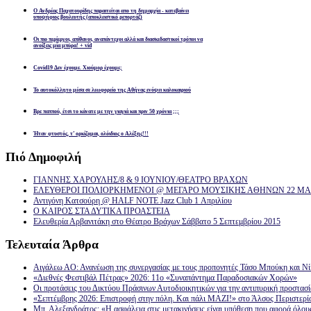
Ο Ανδρέας Παχατουρίδης παραιτείται απο τη δημαρχία - κατεβαίνει
υποψήφιος βουλευτής (αποκλειστικό ρεπορτάζ)
Οι πιο περίεργοι, απίθανοι, αναπάντεχοι αλλά και διασκεδαστικοί τρόποι να
ανοίξεις μία μπύρα! + vid
Covid19 Δεν έχουμε. Χιούμορ έχουμε;
Το αυτοκόλλητο μέσα σε λεωφορείο της Αθήνας ενόψει καλοκαιριού
Βρε παππού, έτσι το κάνατε με την γιαγιά και πριν 50 χρόνια ;;;
Ήταν φτυστός, τ’ ορκίζομαι, ολόιδιος ο Αλέξης!!!
Πιό
Δημοφιλή
ΓΙΑΝΝΗΣ ΧΑΡΟΥΛΗΣ/8 & 9 ΙΟΥΝΙΟΥ/ΘΕΑΤΡΟ ΒΡΑΧΩΝ
ΕΛΕΥΘΕΡΟΙ ΠΟΛΙΟΡΚΗΜΕΝΟΙ @ ΜΕΓΑΡΟ ΜΟΥΣΙΚΗΣ ΑΘΗΝΩΝ 22 ΜΑΡ
Αντιγόνη Κατσούρη @ HALF NOTE Jazz Club 1 Απριλίου
Ο ΚΑΙΡΟΣ ΣΤΑ ΔΥΤΙΚΑ ΠΡΟΑΣΤΕΙΑ
Ελευθερία Αρβανιτάκη στο Θέατρο Βράχων Σάββατο 5 Σεπτεμβρίου 2015
Τελευταία
Άρθρα
Αιγάλεω ΑΟ: Ανανέωση της συνεργασίας με τους προπονητές Τάσο Μπούκη και Ν
«Διεθνές Φεστιβάλ Πέτρας» 2026: 11ο «Συναπάντημα Παραδοσιακών Χορών»
Οι προτάσεις του Δικτύου Πράσινων Αυτοδιοικητικών για την αντιπυρική προστασ
«Σεπτέμβρης 2026: Επιστροφή στην πόλη. Και πάλι ΜΑΖΙ!» στο Άλσος Περιστερί
Μπ. Αλεξανδράτος: «Η ασφάλεια στις μετακινήσεις είναι υπόθεση που αφορά όλου