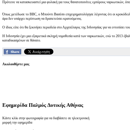
Πρότεινε να κατασκευαστεί μια φυλακή για τους θανατοποινίτες εμπόρους ναρκωτικών, όπο
Όπως μετέδωσε το BBC, ο Μπούντι Βασέσο επιχειρηματολόγησε λέγοντας ότι οι κροκόδειλ
άρα δεν υπάρχει περίπτωση να δραπετεύσει κρατούμενος.
Ο ίδιος είπε ότι θα ξεκινήσει περιοδεία στο Αρχιπέλαγος της Ινδονησίας για να εντοπίσει 
Η Ινδονησία έχει μια εξαιρετικά σκληρή νομοθεσία κατά των ναρκωτικών, ενώ το 2013 έβ
καταδικασμένων σε θάνατο.
Ακολουθήστε μας
Εφημερίδα
Παλμός Δυτικής Αθήνας
Κάντε κλίκ στην φωτογραφία για να διαβάσετε σε ηλεκτρονική
μορφή την εφημερίδα