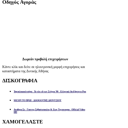
Οδηγός
Αγοράς
Δωρεάν προβολή επιχειρήσεων
Κάντε κλίκ και δείτε σε ηλεκτρονική μορφή επιχειρήσεις και
καταστήματα της Δυτικής Αθήνας
ΔΙΣΚΟΓΡΑΦΙΑ
Ταμπελοκουλτούρα - Το νέο cd των Στίγμα '90 - Ελληνικό Ανεξάρτητο Ροκ
ΜΕΧΡΙ ΤΟ ΠΡΩΙ - ΔΙΑΜΑΝΤΗΣ ΔΙΟΝΥΣΙΟΥ
Αναθεμα Σε - Γιαννης Σεβαστοπουλος & Ζωη Τηγανουρια - Official Video
HD
ΧΑΜΟΓΕΛΑΣΤΕ