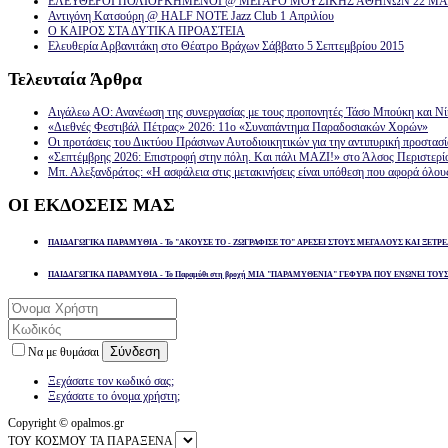
ΕΛΕΥΘΕΡΟΙ ΠΟΛΙΟΡΚΗΜΕΝΟΙ @ ΜΕΓΑΡΟ ΜΟΥΣΙΚΗΣ ΑΘΗΝΩΝ 22 ΜΑΡ
Αντιγόνη Κατσούρη @ HALF NOTE Jazz Club 1 Απριλίου
Ο ΚΑΙΡΟΣ ΣΤΑ ΔΥΤΙΚΑ ΠΡΟΑΣΤΕΙΑ
Ελευθερία Αρβανιτάκη στο Θέατρο Βράχων Σάββατο 5 Σεπτεμβρίου 2015
Τελευταία
Άρθρα
Αιγάλεω ΑΟ: Ανανέωση της συνεργασίας με τους προπονητές Τάσο Μπούκη και Ν
«Διεθνές Φεστιβάλ Πέτρας» 2026: 11ο «Συναπάντημα Παραδοσιακών Χορών»
Οι προτάσεις του Δικτύου Πράσινων Αυτοδιοικητικών για την αντιπυρική προστασ
«Σεπτέμβρης 2026: Επιστροφή στην πόλη. Και πάλι ΜΑΖΙ!» στο Άλσος Περιστερί
Μπ. Αλεξανδράτος: «Η ασφάλεια στις μετακινήσεις είναι υπόθεση που αφορά όλου
ΟΙ
ΕΚΔΟΣΕΙΣ ΜΑΣ
ΠΑΙΔΑΓΩΓΙΚΑ ΠΑΡΑΜΥΘΙΑ - Το "ΑΚΟΥΣΕ ΤΟ - ΖΩΓΡΑΦΙΣΕ ΤΟ" ΑΡΕΣΕΙ ΣΤΟΥΣ ΜΕΓΑΛΟΥΣ ΚΑΙ ΞΕΤΡΕ
ΠΑΙΔΑΓΩΓΙΚΑ ΠΑΡΑΜΥΘΙΑ - Το Παραμύθι στη βροχή ΜΙΑ "ΠΑΡΑΜΥΘΕΝΙΑ" ΓΕΦΥΡΑ ΠΟΥ ΕΝΩΝΕΙ ΤΟΥ
Σύνδεση
Να με θυμάσαι
Ξεχάσατε τον κωδικό σας;
Ξεχάσατε το όνομα χρήστη;
Copyright © opalmos.gr
ΤΟΥ ΚΟΣΜΟΥ ΤΑ ΠΑΡΑΞΕΝΑ