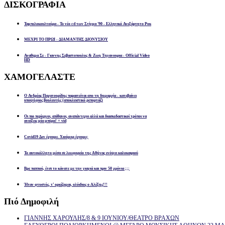
ΔΙΣΚΟΓΡΑΦΙΑ
Ταμπελοκουλτούρα - Το νέο cd των Στίγμα '90 - Ελληνικό Ανεξάρτητο Ροκ
ΜΕΧΡΙ ΤΟ ΠΡΩΙ - ΔΙΑΜΑΝΤΗΣ ΔΙΟΝΥΣΙΟΥ
Αναθεμα Σε - Γιαννης Σεβαστοπουλος & Ζωη Τηγανουρια - Official Video
HD
ΧΑΜΟΓΕΛΑΣΤΕ
Ο Ανδρέας Παχατουρίδης παραιτείται απο τη δημαρχία - κατεβαίνει
υποψήφιος βουλευτής (αποκλειστικό ρεπορτάζ)
Οι πιο περίεργοι, απίθανοι, αναπάντεχοι αλλά και διασκεδαστικοί τρόποι να
ανοίξεις μία μπύρα! + vid
Covid19 Δεν έχουμε. Χιούμορ έχουμε;
Το αυτοκόλλητο μέσα σε λεωφορείο της Αθήνας ενόψει καλοκαιριού
Βρε παππού, έτσι το κάνατε με την γιαγιά και πριν 50 χρόνια ;;;
Ήταν φτυστός, τ’ ορκίζομαι, ολόιδιος ο Αλέξης!!!
Πιό
Δημοφιλή
ΓΙΑΝΝΗΣ ΧΑΡΟΥΛΗΣ/8 & 9 ΙΟΥΝΙΟΥ/ΘΕΑΤΡΟ ΒΡΑΧΩΝ