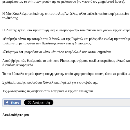
μετατρέποντας το σπίτι των γονιών της σε μελόψωμο (το γνωστό ως gingerbread house).
Η ΜακΚόνελ έχει το δικό της σπίτι στο Λος Άντζελες, αλλά επέλεξε να διακοσμήσει εκείνο 
το δικό της.
Η ιδέα της ήρθε μετά την επιτυχημένη «μεταμόρφωση» του σπιτιού των γονιών της σε «τέρα
«Θαύμαζα πάντα την ιστορία του Χάνσελ και της Γκρέτελ και μόλις είδα εκείνη την ταινία μ
τρελαίνεται με τα φώτα των Χριστουγέννων» είπε η δημιουργός.
«Σκέφτηκα ότι μπορούσα να κάνω κάτι τόσο υπερβολικό όσο αυτό» σημειώνει.
Αφού βρήκε πώς θα έμοιαζε το σπίτι στο Photoshop, αγόρασε σανίδες αφρώδους υλικού και τ
έμοιαζαν με καραμέλα.
Το πιο δύσκολο σημείο ήταν η στέγη, για την οποία χρησιμοποίησε σκοινί, ώστε να μοιάζει
Σχεδίασε, επίσης, κοστούμια Χάνσελ και Γκρέτελ για τις ανιψιές της.
Τις φωτογραφίες τις ανέβασε στον λογαριασμό της στο Instagram.
Ακολουθήστε μας