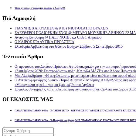
Ήταν φτυστός, τ’ ορκίζομαι, ολόιδιος ο Αλέξης!!!
Πιό
Δημοφιλή
ΓΙΑΝΝΗΣ ΧΑΡΟΥΛΗΣ/8 & 9 ΙΟΥΝΙΟΥ/ΘΕΑΤΡΟ ΒΡΑΧΩΝ
ΕΛΕΥΘΕΡΟΙ ΠΟΛΙΟΡΚΗΜΕΝΟΙ @ ΜΕΓΑΡΟ ΜΟΥΣΙΚΗΣ ΑΘΗΝΩΝ 22 ΜΑΡ
Αντιγόνη Κατσούρη @ HALF NOTE Jazz Club 1 Απριλίου
Ο ΚΑΙΡΟΣ ΣΤΑ ΔΥΤΙΚΑ ΠΡΟΑΣΤΕΙΑ
Ελευθερία Αρβανιτάκη στο Θέατρο Βράχων Σάββατο 5 Σεπτεμβρίου 2015
Τελευταία
Άρθρα
Οι προτάσεις του Δικτύου Πράσινων Αυτοδιοικητικών για την αντιπυρική προστασ
«Σεπτέμβρης 2026: Επιστροφή στην πόλη. Και πάλι ΜΑΖΙ!» στο Άλσος Περιστερί
Μπ. Αλεξανδράτος: «Η ασφάλεια στις μετακινήσεις είναι υπόθεση που αφορά όλου
Ο Αντιπεριφερειάρχης Δυτικού Τομέα Αθηνών κ. Μπάμπης Αλεξανδράτος στη δρά
«Μια αγκαλιά αρκεί… για μια ζωή μαζί!» στο Αιγάλεω
Εργασίες συντήρησης και επισκευές πραγματοποιούνται σε σχολεία του Δήμου Χαϊδ
ΟΙ
ΕΚΔΟΣΕΙΣ ΜΑΣ
ΠΑΙΔΑΓΩΓΙΚΑ ΠΑΡΑΜΥΘΙΑ - Το "ΑΚΟΥΣΕ ΤΟ - ΖΩΓΡΑΦΙΣΕ ΤΟ" ΑΡΕΣΕΙ ΣΤΟΥΣ ΜΕΓΑΛΟΥΣ ΚΑΙ ΞΕΤΡΕ
ΠΑΙΔΑΓΩΓΙΚΑ ΠΑΡΑΜΥΘΙΑ - Το Παραμύθι στη βροχή ΜΙΑ "ΠΑΡΑΜΥΘΕΝΙΑ" ΓΕΦΥΡΑ ΠΟΥ ΕΝΩΝΕΙ ΤΟΥ