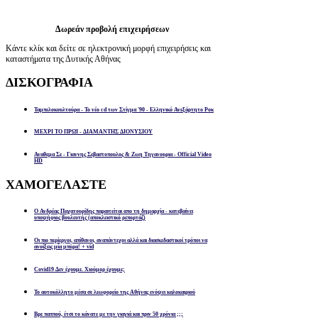
Δωρεάν προβολή επιχειρήσεων
Κάντε κλίκ και δείτε σε ηλεκτρονική μορφή επιχειρήσεις και
καταστήματα της Δυτικής Αθήνας
ΔΙΣΚΟΓΡΑΦΙΑ
Ταμπελοκουλτούρα - Το νέο cd των Στίγμα '90 - Ελληνικό Ανεξάρτητο Ροκ
ΜΕΧΡΙ ΤΟ ΠΡΩΙ - ΔΙΑΜΑΝΤΗΣ ΔΙΟΝΥΣΙΟΥ
Αναθεμα Σε - Γιαννης Σεβαστοπουλος & Ζωη Τηγανουρια - Official Video
HD
ΧΑΜΟΓΕΛΑΣΤΕ
Ο Ανδρέας Παχατουρίδης παραιτείται απο τη δημαρχία - κατεβαίνει
υποψήφιος βουλευτής (αποκλειστικό ρεπορτάζ)
Οι πιο περίεργοι, απίθανοι, αναπάντεχοι αλλά και διασκεδαστικοί τρόποι να
ανοίξεις μία μπύρα! + vid
Covid19 Δεν έχουμε. Χιούμορ έχουμε;
Το αυτοκόλλητο μέσα σε λεωφορείο της Αθήνας ενόψει καλοκαιριού
Βρε παππού, έτσι το κάνατε με την γιαγιά και πριν 50 χρόνια ;;;