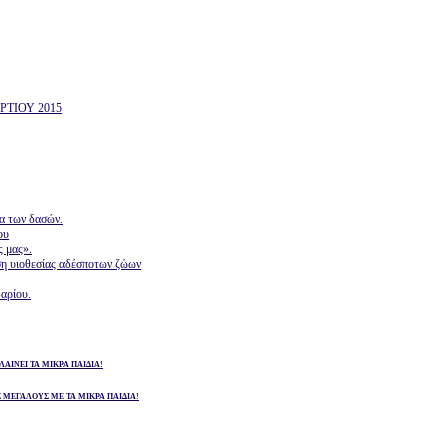
ΤΙΟΥ 2015
ία των δασών.
ου
ς μας».
ση υιοθεσίας αδέσποτων ζώων
αρίου.
ΛΑΙΝΕΙ ΤΑ ΜΙΚΡΑ ΠΑΙΔΙΑ!
Σ ΜΕΓΑΛΟΥΣ ΜΕ ΤΑ ΜΙΚΡΑ ΠΑΙΔΙΑ!