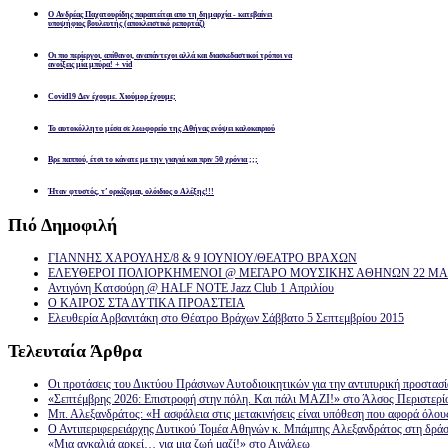
Ο Ανδρέας Παχατουρίδης παραιτείται απο τη δημαρχία - κατεβαίνει
υποψήφιος βουλευτής (αποκλειστικό ρεπορτάζ)
Οι πιο περίεργοι, απίθανοι, αναπάντεχοι αλλά και διασκεδαστικοί τρόποι να
ανοίξεις μία μπύρα! + vid
Covid19 Δεν έχουμε. Χιούμορ έχουμε;
Το αυτοκόλλητο μέσα σε λεωφορείο της Αθήνας ενόψει καλοκαιριού
Βρε παππού, έτσι το κάνατε με την γιαγιά και πριν 50 χρόνια ;;;
Ήταν φτυστός, τ’ ορκίζομαι, ολόιδιος ο Αλέξης!!!
Πιό
Δημοφιλή
ΓΙΑΝΝΗΣ ΧΑΡΟΥΛΗΣ/8 & 9 ΙΟΥΝΙΟΥ/ΘΕΑΤΡΟ ΒΡΑΧΩΝ
ΕΛΕΥΘΕΡΟΙ ΠΟΛΙΟΡΚΗΜΕΝΟΙ @ ΜΕΓΑΡΟ ΜΟΥΣΙΚΗΣ ΑΘΗΝΩΝ 22 ΜΑΡ
Αντιγόνη Κατσούρη @ HALF NOTE Jazz Club 1 Απριλίου
Ο ΚΑΙΡΟΣ ΣΤΑ ΔΥΤΙΚΑ ΠΡΟΑΣΤΕΙΑ
Ελευθερία Αρβανιτάκη στο Θέατρο Βράχων Σάββατο 5 Σεπτεμβρίου 2015
Τελευταία
Άρθρα
Οι προτάσεις του Δικτύου Πράσινων Αυτοδιοικητικών για την αντιπυρική προστασ
«Σεπτέμβρης 2026: Επιστροφή στην πόλη. Και πάλι ΜΑΖΙ!» στο Άλσος Περιστερί
Μπ. Αλεξανδράτος: «Η ασφάλεια στις μετακινήσεις είναι υπόθεση που αφορά όλου
Ο Αντιπεριφερειάρχης Δυτικού Τομέα Αθηνών κ. Μπάμπης Αλεξανδράτος στη δρά
«Μια αγκαλιά αρκεί… για μια ζωή μαζί!» στο Αιγάλεω