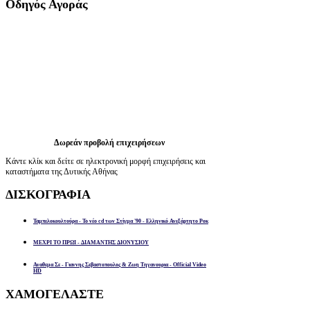
Οδηγός
Αγοράς
Δωρεάν προβολή επιχειρήσεων
Κάντε κλίκ και δείτε σε ηλεκτρονική μορφή επιχειρήσεις και
καταστήματα της Δυτικής Αθήνας
ΔΙΣΚΟΓΡΑΦΙΑ
Ταμπελοκουλτούρα - Το νέο cd των Στίγμα '90 - Ελληνικό Ανεξάρτητο Ροκ
ΜΕΧΡΙ ΤΟ ΠΡΩΙ - ΔΙΑΜΑΝΤΗΣ ΔΙΟΝΥΣΙΟΥ
Αναθεμα Σε - Γιαννης Σεβαστοπουλος & Ζωη Τηγανουρια - Official Video
HD
ΧΑΜΟΓΕΛΑΣΤΕ