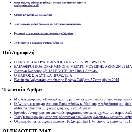
Οι πιο περίεργοι, απίθανοι, αναπάντεχοι αλλά και διασκεδαστικοί τρόποι να
ανοίξεις μία μπύρα! + vid
Covid19 Δεν έχουμε. Χιούμορ έχουμε;
Το αυτοκόλλητο μέσα σε λεωφορείο της Αθήνας ενόψει καλοκαιριού
Βρε παππού, έτσι το κάνατε με την γιαγιά και πριν 50 χρόνια ;;;
Ήταν φτυστός, τ’ ορκίζομαι, ολόιδιος ο Αλέξης!!!
Πιό
Δημοφιλή
ΓΙΑΝΝΗΣ ΧΑΡΟΥΛΗΣ/8 & 9 ΙΟΥΝΙΟΥ/ΘΕΑΤΡΟ ΒΡΑΧΩΝ
ΕΛΕΥΘΕΡΟΙ ΠΟΛΙΟΡΚΗΜΕΝΟΙ @ ΜΕΓΑΡΟ ΜΟΥΣΙΚΗΣ ΑΘΗΝΩΝ 22 ΜΑΡ
Αντιγόνη Κατσούρη @ HALF NOTE Jazz Club 1 Απριλίου
Ο ΚΑΙΡΟΣ ΣΤΑ ΔΥΤΙΚΑ ΠΡΟΑΣΤΕΙΑ
Ελευθερία Αρβανιτάκη στο Θέατρο Βράχων Σάββατο 5 Σεπτεμβρίου 2015
Τελευταία
Άρθρα
Μπ. Αλεξανδράτος: «Η ασφάλεια στις μετακινήσεις είναι υπόθεση που αφορά όλου
Ο Αντιπεριφερειάρχης Δυτικού Τομέα Αθηνών κ. Μπάμπης Αλεξανδράτος στη δρά
«Μια αγκαλιά αρκεί… για μια ζωή μαζί!» στο Αιγάλεω
Εργασίες συντήρησης και επισκευές πραγματοποιούνται σε σχολεία του Δήμου Χαϊδ
Έναρξη του προγράμματος στειρώσεων και περίθαλψης αδέσποτων γατών του Δήμ
Ολοκληρώθηκε με μεγάλη επιτυχία «Το Σινεμά Πάει Πλατεία» στις γειτονιές του Π
ΟΙ
ΕΚΔΟΣΕΙΣ ΜΑΣ