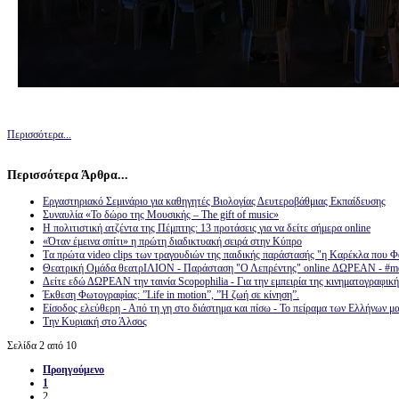
Περισσότερα...
Περισσότερα Άρθρα...
Εργαστηριακό Σεμινάριο για καθηγητές Βιολογίας Δευτεροβάθμιας Εκπαίδευσης
Συναυλία «Το δώρο της Μουσικής – The gift of music»
Η πολιτιστική ατζέντα της Πέμπτης: 13 προτάσεις για να δείτε σήμερα online
«Όταν έμεινα σπίτι» η πρώτη διαδικτυακή σειρά στην Κύπρο
Tα πρώτα video clips των τραγουδιών της παιδικής παράστασής "η Καρέκλα που 
Θεατρική Ομάδα θεατρΙΛΙΟΝ - Παράσταση "Ο Λεπρέντης" online ΔΩΡΕΑΝ - #me
Δείτε εδώ ΔΩΡΕΑΝ την ταινία Scopophilia - Για την εμπειρία της κινηματογραφική
Έκθεση Φωτογραφίας: ”Life in motion”, ”Η ζωή σε κίνηση”.
Eίσοδος ελεύθερη - Από τη γη στο διάστημα και πίσω - Το πείραμα των Ελλήνων μ
Την Κυριακή στο Άλσος
Σελίδα 2 από 10
Προηγούμενο
1
2