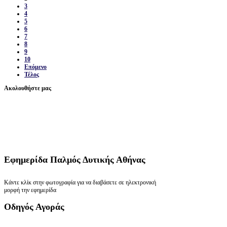
3
4
5
6
7
8
9
10
Επόμενο
Τέλος
Ακολουθήστε μας
Εφημερίδα
Παλμός Δυτικής Αθήνας
Κάντε κλίκ στην φωτογραφία για να διαβάσετε σε ηλεκτρονική
μορφή την εφημερίδα
Οδηγός
Αγοράς