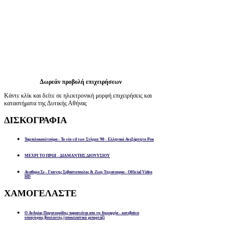
Δωρεάν προβολή επιχειρήσεων
Κάντε κλίκ και δείτε σε ηλεκτρονική μορφή επιχειρήσεις και
καταστήματα της Δυτικής Αθήνας
ΔΙΣΚΟΓΡΑΦΙΑ
Ταμπελοκουλτούρα - Το νέο cd των Στίγμα '90 - Ελληνικό Ανεξάρτητο Ροκ
ΜΕΧΡΙ ΤΟ ΠΡΩΙ - ΔΙΑΜΑΝΤΗΣ ΔΙΟΝΥΣΙΟΥ
Αναθεμα Σε - Γιαννης Σεβαστοπουλος & Ζωη Τηγανουρια - Official Video
HD
ΧΑΜΟΓΕΛΑΣΤΕ
Ο Ανδρέας Παχατουρίδης παραιτείται απο τη δημαρχία - κατεβαίνει
υποψήφιος βουλευτής (αποκλειστικό ρεπορτάζ)