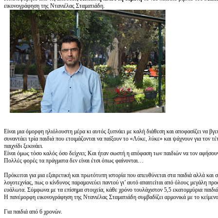
εικονογράφηση της Ντανιέλας Σταματιάδη.
Είναι μια όμορφη ηλιόλουστη μέρα κι αυτός ξυπνάει με καλή διάθεση και αποφασίζει να βγει
συναντάει τρία παιδιά που ετοιμάζονται να παίξουν το «Λύκε, λύκε» και ψάχνουν για τον τέτ
παιχνίδι ξεκινάει.
Είναι όμως τόσο καλός όσο δείχνει; Και ήταν σωστή η απόφαση των παιδιών να τον αφήσουν 
Πολλές φορές τα πράγματα δεν είναι έτσι όπως φαίνονται…
Πρόκειται για μια εξαιρετική και πρωτότυπη ιστορία που απευθύνεται στα παιδιά αλλά και στ
λογοτεχνίας, πως ο κίνδυνος παραμονεύει παντού γι’ αυτό απαιτείται από όλους μεγάλη προσο
ευάλωτα. Σύμφωνα με τα επίσημα στοιχεία, κάθε χρόνο τουλάχιστον 5,5 εκατομμύρια παιδ
Η πανέμορφη εικονογράφηση της Ντανιέλας Σταματιάδη συμβαδίζει αρμονικά με το κείμενο
Για παιδιά από 6 χρονών.