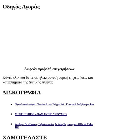
Οδηγός
Αγοράς
Δωρεάν προβολή επιχειρήσεων
Κάντε κλίκ και δείτε σε ηλεκτρονική μορφή επιχειρήσεις και
καταστήματα της Δυτικής Αθήνας
ΔΙΣΚΟΓΡΑΦΙΑ
Ταμπελοκουλτούρα - Το νέο cd των Στίγμα '90 - Ελληνικό Ανεξάρτητο Ροκ
ΜΕΧΡΙ ΤΟ ΠΡΩΙ - ΔΙΑΜΑΝΤΗΣ ΔΙΟΝΥΣΙΟΥ
Αναθεμα Σε - Γιαννης Σεβαστοπουλος & Ζωη Τηγανουρια - Official Video
HD
ΧΑΜΟΓΕΛΑΣΤΕ