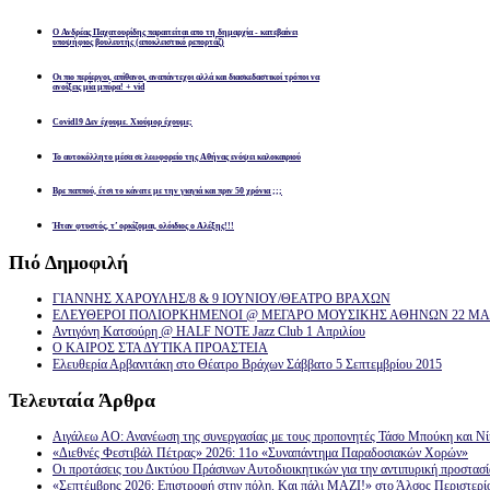
Ο Ανδρέας Παχατουρίδης παραιτείται απο τη δημαρχία - κατεβαίνει
υποψήφιος βουλευτής (αποκλειστικό ρεπορτάζ)
Οι πιο περίεργοι, απίθανοι, αναπάντεχοι αλλά και διασκεδαστικοί τρόποι να
ανοίξεις μία μπύρα! + vid
Covid19 Δεν έχουμε. Χιούμορ έχουμε;
Το αυτοκόλλητο μέσα σε λεωφορείο της Αθήνας ενόψει καλοκαιριού
Βρε παππού, έτσι το κάνατε με την γιαγιά και πριν 50 χρόνια ;;;
Ήταν φτυστός, τ’ ορκίζομαι, ολόιδιος ο Αλέξης!!!
Πιό
Δημοφιλή
ΓΙΑΝΝΗΣ ΧΑΡΟΥΛΗΣ/8 & 9 ΙΟΥΝΙΟΥ/ΘΕΑΤΡΟ ΒΡΑΧΩΝ
ΕΛΕΥΘΕΡΟΙ ΠΟΛΙΟΡΚΗΜΕΝΟΙ @ ΜΕΓΑΡΟ ΜΟΥΣΙΚΗΣ ΑΘΗΝΩΝ 22 ΜΑΡ
Αντιγόνη Κατσούρη @ HALF NOTE Jazz Club 1 Απριλίου
Ο ΚΑΙΡΟΣ ΣΤΑ ΔΥΤΙΚΑ ΠΡΟΑΣΤΕΙΑ
Ελευθερία Αρβανιτάκη στο Θέατρο Βράχων Σάββατο 5 Σεπτεμβρίου 2015
Τελευταία
Άρθρα
Αιγάλεω ΑΟ: Ανανέωση της συνεργασίας με τους προπονητές Τάσο Μπούκη και Ν
«Διεθνές Φεστιβάλ Πέτρας» 2026: 11ο «Συναπάντημα Παραδοσιακών Χορών»
Οι προτάσεις του Δικτύου Πράσινων Αυτοδιοικητικών για την αντιπυρική προστασ
«Σεπτέμβρης 2026: Επιστροφή στην πόλη. Και πάλι ΜΑΖΙ!» στο Άλσος Περιστερί