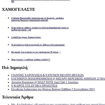
HD
ΧΑΜΟΓΕΛΑΣΤΕ
Ο Ανδρέας Παχατουρίδης παραιτείται απο τη δημαρχία - κατεβαίνει
υποψήφιος βουλευτής (αποκλειστικό ρεπορτάζ)
Οι πιο περίεργοι, απίθανοι, αναπάντεχοι αλλά και διασκεδαστικοί τρόποι να
ανοίξεις μία μπύρα! + vid
Covid19 Δεν έχουμε. Χιούμορ έχουμε;
Το αυτοκόλλητο μέσα σε λεωφορείο της Αθήνας ενόψει καλοκαιριού
Βρε παππού, έτσι το κάνατε με την γιαγιά και πριν 50 χρόνια ;;;
Ήταν φτυστός, τ’ ορκίζομαι, ολόιδιος ο Αλέξης!!!
Πιό
Δημοφιλή
ΓΙΑΝΝΗΣ ΧΑΡΟΥΛΗΣ/8 & 9 ΙΟΥΝΙΟΥ/ΘΕΑΤΡΟ ΒΡΑΧΩΝ
ΕΛΕΥΘΕΡΟΙ ΠΟΛΙΟΡΚΗΜΕΝΟΙ @ ΜΕΓΑΡΟ ΜΟΥΣΙΚΗΣ ΑΘΗΝΩΝ 22 ΜΑΡ
Αντιγόνη Κατσούρη @ HALF NOTE Jazz Club 1 Απριλίου
Ο ΚΑΙΡΟΣ ΣΤΑ ΔΥΤΙΚΑ ΠΡΟΑΣΤΕΙΑ
Ελευθερία Αρβανιτάκη στο Θέατρο Βράχων Σάββατο 5 Σεπτεμβρίου 2015
Τελευταία
Άρθρα
Μπ. Αλεξανδράτος: «Η ασφάλεια στις μετακινήσεις είναι υπόθεση που αφορά όλου