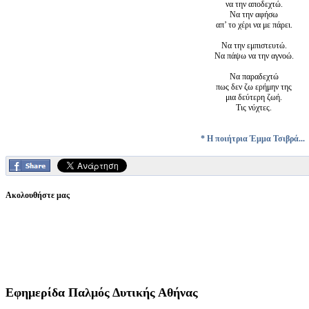
να την αποδεχτώ.
Να την αφήσω
απ’ το χέρι να με πάρει.
Να την εμπιστευτώ.
Να πάψω να την αγνοώ.
Να παραδεχτώ
πως δεν ζω ερήμην της
μια δεύτερη ζωή.
Τις νύχτες.
* Η ποιήτρια Έμμα Τσιβρά...
Ακολουθήστε μας
Εφημερίδα
Παλμός Δυτικής Αθήνας