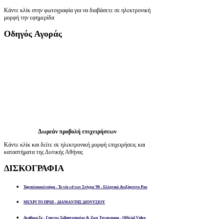
Κάντε κλίκ στην φωτογραφία για να διαβάσετε σε ηλεκτρονική
μορφή την εφημερίδα
Οδηγός
Αγοράς
Δωρεάν προβολή επιχειρήσεων
Κάντε κλίκ και δείτε σε ηλεκτρονική μορφή επιχειρήσεις και
καταστήματα της Δυτικής Αθήνας
ΔΙΣΚΟΓΡΑΦΙΑ
Ταμπελοκουλτούρα - Το νέο cd των Στίγμα '90 - Ελληνικό Ανεξάρτητο Ροκ
ΜΕΧΡΙ ΤΟ ΠΡΩΙ - ΔΙΑΜΑΝΤΗΣ ΔΙΟΝΥΣΙΟΥ
Αναθεμα Σε - Γιαννης Σεβαστοπουλος & Ζωη Τηγανουρια - Official Video