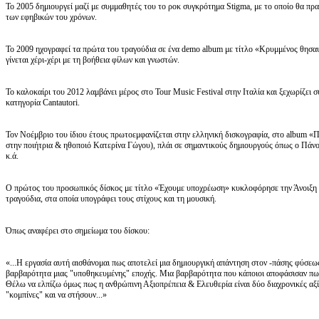
Το 2005 δημιουργεί μαζί με συμμαθητές του το ροκ συγκρότημα Stigma, με το οποίο θα πρα
των εφηβικών του χρόνων.
Το 2009 ηχογραφεί τα πρώτα του τραγούδια σε ένα demo album με τίτλο «Κρυμμένος θησαυ
γίνεται χέρι-χέρι με τη βοήθεια φίλων και γνωστών.
Το καλοκαίρι του 2012 λαμβάνει μέρος στο Tour Music Festival στην Ιταλία και ξεχωρίζει 
κατηγορία Cantautori.
Τον Νοέμβριο του ίδιου έτους πρωτοεμφανίζεται στην ελληνική δισκογραφία, στο album 
στην ποιήτρια & ηθοποιό Κατερίνα Γώγου), πλάι σε σημαντικούς δημιουργούς όπως ο Πάν
κ.ά.
Ο πρώτος του προσωπικός δίσκος με τίτλο «Έχουμε υποχρέωση» κυκλοφόρησε την Άνοιξη τ
τραγούδια, στα οποία υπογράφει τους στίχους και τη μουσική.
Όπως αναφέρει στο σημείωμα του δίσκου:
«...Η εργασία αυτή αισθάνομαι πως αποτελεί μια δημιουργική απάντηση στον -πάσης φύσεως
βαρβαρότητα μιας "υποθηκευμένης" εποχής. Μια βαρβαρότητα που κάποιοι αποφάσισαν πως
Θέλω να ελπίζω όμως πως η ανθρώπινη Αξιοπρέπεια & Ελευθερία είναι δύο διαχρονικές αξί
"κομπίνες" και να στήσουν...»