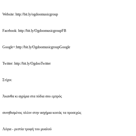
Website: http://bit.ly/ogdoomusicgroup
Facebook: http://bit.ly/OgdoomusicgroupFB
Google+:http://bit.ly/OgdoomusicgroupGoogle
Twitter: http://bit.ly/OgdooTwitter
Στίχοι:
Άκανθα κι αγρίμια στα πόδια σου εμπρός
συνηθισμένος πλέον στην ασχήμια κοιτάς τα προσεχώς
Λόγια - ρεστία τροφή του μυαλού