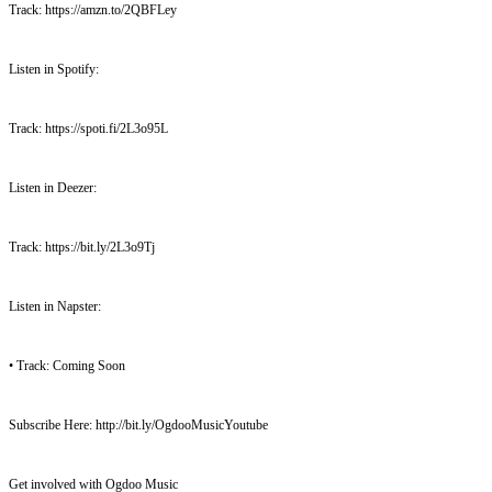
Track: https://amzn.to/2QBFLey
Listen in Spotify:
Track: https://spoti.fi/2L3o95L
Listen in Deezer:
Track: https://bit.ly/2L3o9Tj
Listen in Napster:
• Track: Coming Soon
Subscribe Here: http://bit.ly/OgdooMusicYoutube
Get involved with Ogdoo Music