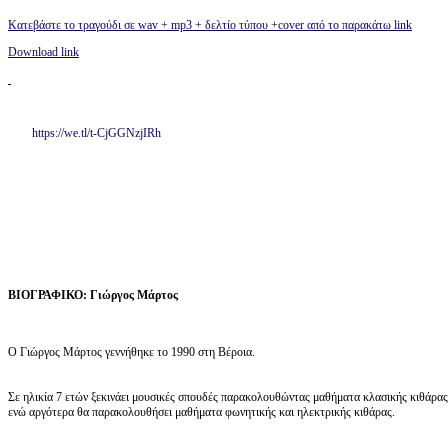
Κατεβάστε το τραγούδι σε wav + mp3 + δελτίο τύπου +cover από το παρακάτω link
Download link
https://we.tl/t-CjGGNzjIRh
ΒΙΟΓΡΑΦΙΚΟ: Γιώργος Μάρτος
Ο Γιώργος Μάρτος γεννήθηκε το 1990 στη Βέροια.
Σε ηλικία 7 ετών ξεκινάει μουσικές σπουδές παρακολουθώντας μαθήματα κλασικής κιθάρας
ενώ αργότερα θα παρακολουθήσει μαθήματα φωνητικής και ηλεκτρικής κιθάρας.