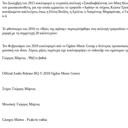
Τον Δεκέμβρη του 2015 κυκλοφορεί η τετραπλή συλλογή «Ξαναδιαβάζοντας τον Μίκη Θεο
του μουσικοσυνθέτη, για την οποία ερμηνεύει το τραγούδι «Αγάπη» σε στίχους Κώστα Τριπ
καταξιωμένοι καλλιτέχνες όπως η Ελένη Βιτάλη, η Αρλέτα, ο Λαυρέντης Μαχαιρίτσας, ο 
κ.ά.
Το φθινόπωρο του 2016 το «Βαλς της αγάπης» συμπεριλήφθηκε στη συλλογή τραγουδιών 
μορφή με τη συμμετοχή 20 καλλιτεχνών.
Τον Φεβρουάριο του 2019 κυκλοφορεί από το Ogdoo Music Group ο δεύτερος προσωπικός δί
μουσική του ίδιου. Λίγους μήνες νωρίτερα είχε κυκλοφορήσει το videoclip του ομώνυμου 
Γιώργος Μάρτος - Ψάξ'το βαθιά
Official Audio Release HQ © 2018 Ogdoo Music Greece
Στίχοι: Γιώργος Μάρτος
Μουσική: Γιώργος Μάρτος
Giorgos Martos - Psaks'to vathia