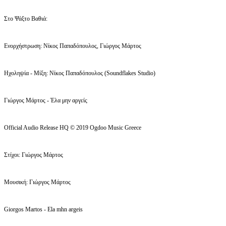
Στο Ψάξτο Βαθιά:
Ενορχήστρωση: Νίκος Παπαδόπουλος, Γιώργος Μάρτος
Ηχοληψία - Μίξη: Νίκος Παπαδόπουλος (Soundflakes Studio)
Γιώργος Μάρτος - Έλα μην αργείς
Official Audio Release HQ © 2019 Ogdoo Music Greece
Στίχοι: Γιώργος Μάρτος
Μουσική: Γιώργος Μάρτος
Giorgos Martos - Ela mhn argeis