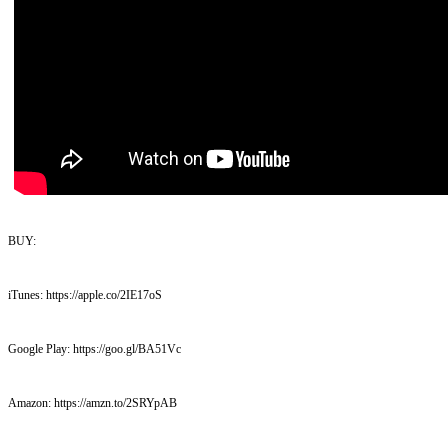
BUY:
iTunes: https://apple.co/2IE17oS
Google Play: https://goo.gl/BA51Vc
Amazon: https://amzn.to/2SRYpAB