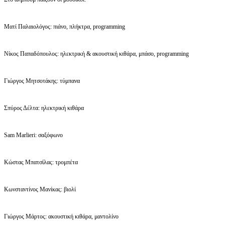
Ματί Παλαιολόγος: πιάνο, πλήκτρα, programming
Νίκος Παπαδόπουλος: ηλεκτρική & ακουστική κιθάρα, μπάσο, programming
Γιώργος Μητσοτάκης: τύμπανα
Σπύρος Δέλτα: ηλεκτρική κιθάρα
Sam Marlieri: σαξόφωνο
Κώστας Μπατσίλας: τρομπέτα
Κωνσταντίνος Μανίκας: βιολί
Γιώργος Μάρτος: ακουστική κιθάρα, μαντολίνο