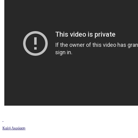
Καλή Ακρόαση