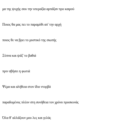
μα της ψυχής σου την υπεραξία αρπάξαν προ καιρού
Ποιος θα μας πει το παραμύθι απ' την αρχή
ποιος θε να βρει το μυστικό της σιωπής
Ξύπνα και ψάξ' το βαθιά
πριν σβήσει η φωτιά
Ψέμα και αλήθεια στον ίδιο ντορβά
παραδομένος πλέον στη συνήθεια τον χρόνο προσκυνάς
Όλα θ' αλλάξουν μου λες και γελάς