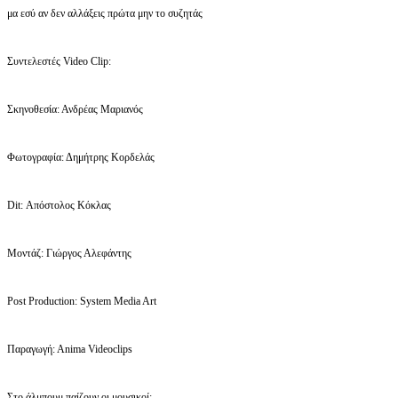
μα εσύ αν δεν αλλάξεις πρώτα μην το συζητάς
Συντελεστές Video Clip:
Σκηνοθεσία: Ανδρέας Μαριανός
Φωτογραφία: Δημήτρης Κορδελάς
Dit: Απόστολος Κόκλας
Μοντάζ: Γιώργος Αλεφάντης
Post Production: System Media Art
Παραγωγή: Αnima Videoclips
Στο άλμπουμ παίζουν οι μουσικοί: