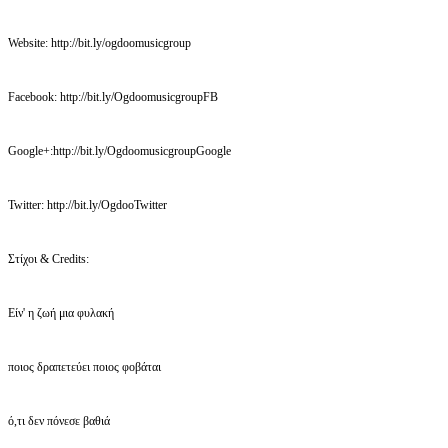
Website: http://bit.ly/ogdoomusicgroup
Facebook: http://bit.ly/OgdoomusicgroupFB
Google+:http://bit.ly/OgdoomusicgroupGoogle
Twitter: http://bit.ly/OgdooTwitter
Στίχοι & Credits:
Είν' η ζωή μια φυλακή
ποιος δραπετεύει ποιος φοβάται
ό,τι δεν πόνεσε βαθιά