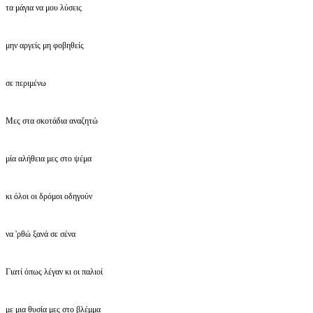
τα μάγια να μου λύσεις
μην αργείς μη φοβηθείς
σε περιμένω
Μες στα σκοτάδια αναζητώ
μία αλήθεια μες στο ψέμα
κι όλοι οι δρόμοι οδηγούν
να 'ρθώ ξανά σε σένα
Γιατί όπως λέγαν κι οι παλιοί
με μια θυσία μες στο βλέμμα