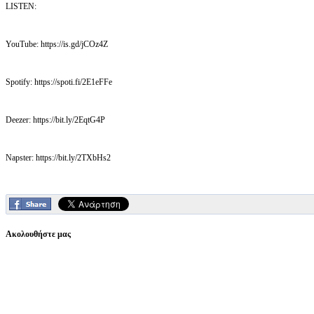
LISTEN:
YouTube: https://is.gd/jCOz4Z
Spotify: https://spoti.fi/2E1eFFe
Deezer: https://bit.ly/2EqtG4P
Napster: https://bit.ly/2TXbHs2
Ακολουθήστε μας