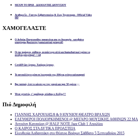
ΜΕΧΡΙ ΤΟ ΠΡΩΙ - ΔΙΑΜΑΝΤΗΣ ΔΙΟΝΥΣΙΟΥ
Αναθεμα Σε - Γιαννης Σεβαστοπουλος & Ζωη Τηγανουρια - Official Video
HD
ΧΑΜΟΓΕΛΑΣΤΕ
Ο Ανδρέας Παχατουρίδης παραιτείται απο τη δημαρχία - κατεβαίνει
υποψήφιος βουλευτής (αποκλειστικό ρεπορτάζ)
Οι πιο περίεργοι, απίθανοι, αναπάντεχοι αλλά και διασκεδαστικοί τρόποι να
ανοίξεις μία μπύρα! + vid
Covid19 Δεν έχουμε. Χιούμορ έχουμε;
Το αυτοκόλλητο μέσα σε λεωφορείο της Αθήνας ενόψει καλοκαιριού
Βρε παππού, έτσι το κάνατε με την γιαγιά και πριν 50 χρόνια ;;;
Ήταν φτυστός, τ’ ορκίζομαι, ολόιδιος ο Αλέξης!!!
Πιό
Δημοφιλή
ΓΙΑΝΝΗΣ ΧΑΡΟΥΛΗΣ/8 & 9 ΙΟΥΝΙΟΥ/ΘΕΑΤΡΟ ΒΡΑΧΩΝ
ΕΛΕΥΘΕΡΟΙ ΠΟΛΙΟΡΚΗΜΕΝΟΙ @ ΜΕΓΑΡΟ ΜΟΥΣΙΚΗΣ ΑΘΗΝΩΝ 22 ΜΑΡ
Αντιγόνη Κατσούρη @ HALF NOTE Jazz Club 1 Απριλίου
Ο ΚΑΙΡΟΣ ΣΤΑ ΔΥΤΙΚΑ ΠΡΟΑΣΤΕΙΑ
Ελευθερία Αρβανιτάκη στο Θέατρο Βράχων Σάββατο 5 Σεπτεμβρίου 2015