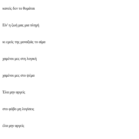
κανείς δεν το θυμάται
Είν' η ζωή μας μια πληγή
κι εμείς της μοναξιάς το αίμα
χαμένοι μες στη λογική
χαμένοι μες στο ψέμα
Έλα μην αργείς
στο φόβο μη λυγίσεις
έλα μην αργείς