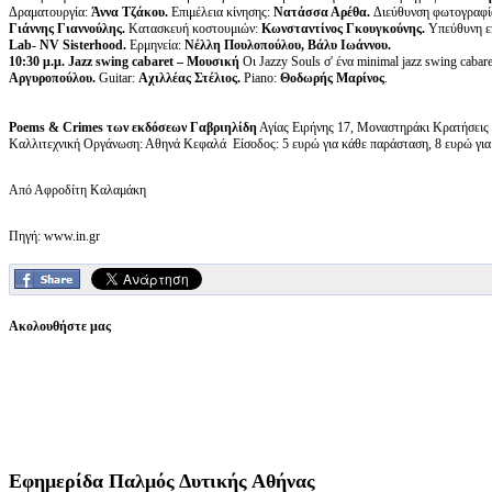
Δραματουργία:
Άννα
Τζάκου.
Επιμέλεια κίνησης:
Νατάσσα Αρέθα.
Διεύθυνση φωτογραφί
Γιάννης Γιαννούλης.
Κατασκευή κοστουμιών:
Κωνσταντίνος Γκουγκούνης.
Υπεύθυνη επ
Lab- NV Sisterhood.
Ερμηνεία:
Νέλλη Πουλοπούλου, Βάλυ Ιωάννου.
10:30
μ
.
μ
. Jazz swing cabaret –
Μουσική
Οι Jazzy Souls σ' ένα minimal jazz swing cabar
Αργυροπούλου.
Guitar:
Αχιλλέας Στέλιος.
Piano:
Θοδωρής Μαρίνος
.
Poems
&
Crimes
των εκδόσεων Γαβριηλίδη
Αγίας Ειρήνης 17, Μοναστηράκι Κρατήσεις
Καλλιτεχνική Οργάνωση: Αθηνά Κεφαλά Είσοδος: 5 ευρώ για κάθε παράσταση, 8 ευρώ για
Από Αφροδίτη Καλαμάκη
Πηγή: www.in.gr
Ακολουθήστε μας
Εφημερίδα
Παλμός Δυτικής Αθήνας