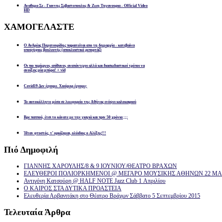
Αναθεμα Σε - Γιαννης Σεβαστοπουλος & Ζωη Τηγανουρια - Official Video
HD
ΧΑΜΟΓΕΛΑΣΤΕ
Ο Ανδρέας Παχατουρίδης παραιτείται απο τη δημαρχία - κατεβαίνει
υποψήφιος βουλευτής (αποκλειστικό ρεπορτάζ)
Οι πιο περίεργοι, απίθανοι, αναπάντεχοι αλλά και διασκεδαστικοί τρόποι να
ανοίξεις μία μπύρα! + vid
Covid19 Δεν έχουμε. Χιούμορ έχουμε;
Το αυτοκόλλητο μέσα σε λεωφορείο της Αθήνας ενόψει καλοκαιριού
Βρε παππού, έτσι το κάνατε με την γιαγιά και πριν 50 χρόνια ;;;
Ήταν φτυστός, τ’ ορκίζομαι, ολόιδιος ο Αλέξης!!!
Πιό
Δημοφιλή
ΓΙΑΝΝΗΣ ΧΑΡΟΥΛΗΣ/8 & 9 ΙΟΥΝΙΟΥ/ΘΕΑΤΡΟ ΒΡΑΧΩΝ
ΕΛΕΥΘΕΡΟΙ ΠΟΛΙΟΡΚΗΜΕΝΟΙ @ ΜΕΓΑΡΟ ΜΟΥΣΙΚΗΣ ΑΘΗΝΩΝ 22 ΜΑΡ
Αντιγόνη Κατσούρη @ HALF NOTE Jazz Club 1 Απριλίου
Ο ΚΑΙΡΟΣ ΣΤΑ ΔΥΤΙΚΑ ΠΡΟΑΣΤΕΙΑ
Ελευθερία Αρβανιτάκη στο Θέατρο Βράχων Σάββατο 5 Σεπτεμβρίου 2015
Τελευταία
Άρθρα