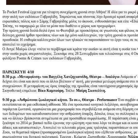
Το Pocket Festival έρχεται για τέταρτη συνεχόμενη χρονιά στην Αθήνα! Η ιδέα για το μικρ
στην αυλή των εκδόσεων Γαβριηλίδη. Τσιμπώντας και πίνοντας λίγο δροσερό κρασί αναφέρ
ευρωπαϊκές πόλεις και ο Σάμης Γαβριηλίδης μόλις το άκουσε, ενθουσιάστηκε και είπε «Ε
Τσέπης, το παραχωρώ με όλα τα μέσα που διαθέτει ο χώρος και προχωράμε».
Την πρώτη χρονιά δειλά-δειλά έγινε το Φεστιβάλ με προσκλήσεις σε γνωστούς και φίλους 
δεύτερη χρονιά ήρθαν προτάσεις νέων και όχι μόνο καλλιτεχνών, την τρίτη χρονιά οι προτ
προσδοκία. Η επιθυμία καλλιτεχνών όλων των ηλικιών να παρουσιάσουν το έργο τους σε πε
αποτελεί το εγχείρημα.
Ο Αντρέ Μαλρώ έλεγε «πέτα το περίβλημα και κράτα την ουσία» κι αυτή είναι η ουσία του 
στην ουσία χωρίς απεραντολογίες. Ξεκινάμε στις 28 Σεπτεμβρίου και τελειώνουμε στις 4 Ο
φιλόξενο Poems & Crimes των εκδόσεων Γαβριηλίδη.
ΠΑΡΑΣΚΕΥΗ 4/10
8:30 μ.μ. «Μεταμφίεση» του Βαγγέλη Χατζηγιαννίδη, Θέατρο – Αναλόγιο
Ανάμεσα σ’ α
δείχνει ότι είναι και αυτό που οι άλλοι βλέπουν σ’ αυτή, μία γυναίκα μετέωρη ανάμεσα στο
στοιχειώνουν. Η μεταμφίεση ως όρος ύπαρξης της ηρωίδας είναι ταυτόχρονα μηχανισμός άμυ
Σκηνοθετική επιμέλεια:
Βίκυ Καμπούρη.
Τσέλο:
Μαίρη Σκοπελίτη.
9:30 μ.μ. «Ανθρώπινοι ζωολογικοί κήποι. Το ον.», Θέατρο - Perform
a
nce
Ένα συμβάν α
εκτυλίσσεται σε μια εκθεσιακή αίθουσα. Με ένα προσωπικό κινητικό λεξιλόγιο, αυτοβιογρα
παράγεται ζωντανά, οργανώνεται μια χορογραφία που στροβιλίζεται ανάμεσα στη δόμηση ε
των δεδομένων που καταδυναστεύουν την ανθρώπινη ύπαρξη. Δίπολα, όπως το συλλογικό και
και «ο άλλος» βρίσκονται αντιμέτωπα σε μια προσπάθεια συμφιλίωσης. Η παράσταση είναι μ
ξεκίνησε το 2014 με βασικό πεδίο έρευνας την ερώτηση «για ποιο λόγο τα άτομα και οι κοι
άδικες και καταπιεστικές». Αποτελεί το τελευταίο μέρος μιας τριλογίας παραστάσεων οι ο
Zoos, τα θεματικά πάρκα (προσαρμοσμένοι ζωολογικοί κήποι) που εξέθεταν ανθρώπους, με σ
ανωτερότητα του δυτικού πολιτισμού. Έρευνα - Κείμενα -Σκηνοθεσία -Χορογραφία:
Νέλλη