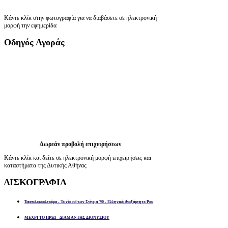
Κάντε κλίκ στην φωτογραφία για να διαβάσετε σε ηλεκτρονική
μορφή την εφημερίδα
Οδηγός
Αγοράς
Δωρεάν προβολή επιχειρήσεων
Κάντε κλίκ και δείτε σε ηλεκτρονική μορφή επιχειρήσεις και
καταστήματα της Δυτικής Αθήνας
ΔΙΣΚΟΓΡΑΦΙΑ
Ταμπελοκουλτούρα - Το νέο cd των Στίγμα '90 - Ελληνικό Ανεξάρτητο Ροκ
ΜΕΧΡΙ ΤΟ ΠΡΩΙ - ΔΙΑΜΑΝΤΗΣ ΔΙΟΝΥΣΙΟΥ