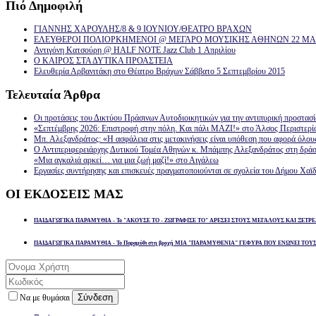
Πιό
Δημοφιλή
ΓΙΑΝΝΗΣ ΧΑΡΟΥΛΗΣ/8 & 9 ΙΟΥΝΙΟΥ/ΘΕΑΤΡΟ ΒΡΑΧΩΝ
ΕΛΕΥΘΕΡΟΙ ΠΟΛΙΟΡΚΗΜΕΝΟΙ @ ΜΕΓΑΡΟ ΜΟΥΣΙΚΗΣ ΑΘΗΝΩΝ 22 ΜΑΡ
Αντιγόνη Κατσούρη @ HALF NOTE Jazz Club 1 Απριλίου
Ο ΚΑΙΡΟΣ ΣΤΑ ΔΥΤΙΚΑ ΠΡΟΑΣΤΕΙΑ
Ελευθερία Αρβανιτάκη στο Θέατρο Βράχων Σάββατο 5 Σεπτεμβρίου 2015
Τελευταία
Άρθρα
Οι προτάσεις του Δικτύου Πράσινων Αυτοδιοικητικών για την αντιπυρική προστασ
«Σεπτέμβρης 2026: Επιστροφή στην πόλη. Και πάλι ΜΑΖΙ!» στο Άλσος Περιστερί
Μπ. Αλεξανδράτος: «Η ασφάλεια στις μετακινήσεις είναι υπόθεση που αφορά όλου
Ο Αντιπεριφερειάρχης Δυτικού Τομέα Αθηνών κ. Μπάμπης Αλεξανδράτος στη δρά
«Μια αγκαλιά αρκεί… για μια ζωή μαζί!» στο Αιγάλεω
Εργασίες συντήρησης και επισκευές πραγματοποιούνται σε σχολεία του Δήμου Χαϊδ
ΟΙ
ΕΚΔΟΣΕΙΣ ΜΑΣ
ΠΑΙΔΑΓΩΓΙΚΑ ΠΑΡΑΜΥΘΙΑ - Το "ΑΚΟΥΣΕ ΤΟ - ΖΩΓΡΑΦΙΣΕ ΤΟ" ΑΡΕΣΕΙ ΣΤΟΥΣ ΜΕΓΑΛΟΥΣ ΚΑΙ ΞΕΤΡΕ
ΠΑΙΔΑΓΩΓΙΚΑ ΠΑΡΑΜΥΘΙΑ - Το Παραμύθι στη βροχή ΜΙΑ "ΠΑΡΑΜΥΘΕΝΙΑ" ΓΕΦΥΡΑ ΠΟΥ ΕΝΩΝΕΙ ΤΟΥ
Σύνδεση
Να με θυμάσαι