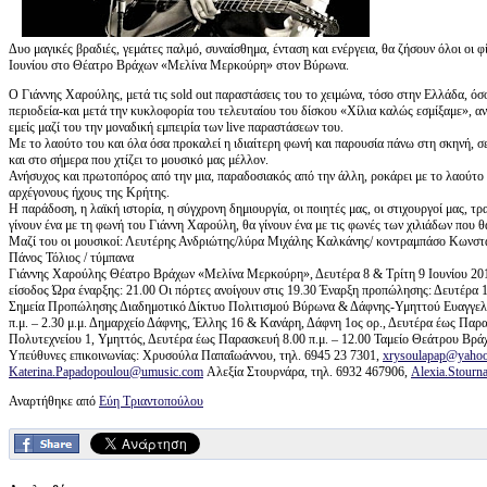
Δυο μαγικές βραδιές, γεμάτες παλμό, συναίσθημα, ένταση και ενέργεια, θα ζήσουν όλοι οι 
Ιουνίου στο Θέατρο Βράχων «Μελίνα Μερκούρη» στον Βύρωνα.
Ο Γιάννης Χαρούλης, μετά τις sold out παραστάσεις του το χειμώνα, τόσο στην Ελλάδα, ό
περιοδεία-και μετά την κυκλοφορία του τελευταίου του δίσκου «Χίλια καλώς εσμίξαμε», ανε
εμείς μαζί του την μοναδική εμπειρία των live παραστάσεων του.
Με το λαούτο του και όλα όσα προκαλεί η ιδιαίτερη φωνή και παρουσία πάνω στη σκηνή, σε
και στο σήμερα που χτίζει το μουσικό μας μέλλον.
Ανήσυχος και πρωτοπόρος από την μια, παραδοσιακός από την άλλη, ροκάρει με το λαούτο
αρχέγονους ήχους της Κρήτης.
Η παράδοση, η λαϊκή ιστορία, η σύγχρονη δημιουργία, οι ποιητές μας, οι στιχουργοί μας, τ
γίνουν ένα με τη φωνή του Γιάννη Χαρούλη, θα γίνουν ένα με τις φωνές των χιλιάδων που θ
Μαζί του οι μουσικοί: Λευτέρης Ανδριώτης/λύρα Μιχάλης Καλκάνης/ κοντραμπάσο Κωνστα
Πάνος Τόλιος / τύμπανα
Γιάννης Χαρούλης Θέατρο Βράχων «Μελίνα Μερκούρη», Δευτέρα 8 & Τρίτη 9 Ιουνίου 2015 
είσοδος Ώρα έναρξης: 21.00 Οι πόρτες ανοίγουν στις 19.30 Έναρξη προπώλησης: Δευτέρα
Σημεία Προπώλησης Διαδημοτικό Δίκτυο Πολιτισμού Βύρωνα & Δάφνης-Υμηττού Ευαγγελικ
π.μ. – 2.30 μ.μ. Δημαρχείο Δάφνης, Έλλης 16 & Κανάρη, Δάφνη 1ος ορ., Δευτέρα έως Παρ
Πολυτεχνείου 1, Υμηττός, Δευτέρα έως Παρασκευή 8.00 π.μ. – 12.00 Ταμείο Θεάτρου Βράχω
Υπεύθυνες επικοινωνίας: Χρυσούλα Παπαΐωάννου, τηλ. 6945 23 7301,
xrysoulapap@yahoo
Katerina.Papadopoulou@umusic.com
Αλεξία Στουρνάρα, τηλ. 6932 467906,
Alexia.Stour
Αναρτήθηκε από
Εύη Τριαντοπούλου