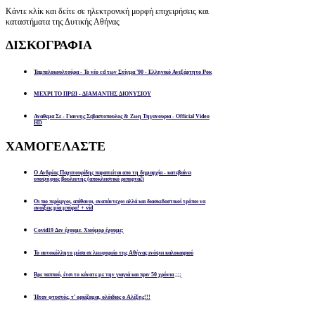
Κάντε κλίκ και δείτε σε ηλεκτρονική μορφή επιχειρήσεις και
καταστήματα της Δυτικής Αθήνας
ΔΙΣΚΟΓΡΑΦΙΑ
Ταμπελοκουλτούρα - Το νέο cd των Στίγμα '90 - Ελληνικό Ανεξάρτητο Ροκ
ΜΕΧΡΙ ΤΟ ΠΡΩΙ - ΔΙΑΜΑΝΤΗΣ ΔΙΟΝΥΣΙΟΥ
Αναθεμα Σε - Γιαννης Σεβαστοπουλος & Ζωη Τηγανουρια - Official Video
HD
ΧΑΜΟΓΕΛΑΣΤΕ
Ο Ανδρέας Παχατουρίδης παραιτείται απο τη δημαρχία - κατεβαίνει
υποψήφιος βουλευτής (αποκλειστικό ρεπορτάζ)
Οι πιο περίεργοι, απίθανοι, αναπάντεχοι αλλά και διασκεδαστικοί τρόποι να
ανοίξεις μία μπύρα! + vid
Covid19 Δεν έχουμε. Χιούμορ έχουμε;
Το αυτοκόλλητο μέσα σε λεωφορείο της Αθήνας ενόψει καλοκαιριού
Βρε παππού, έτσι το κάνατε με την γιαγιά και πριν 50 χρόνια ;;;
Ήταν φτυστός, τ’ ορκίζομαι, ολόιδιος ο Αλέξης!!!