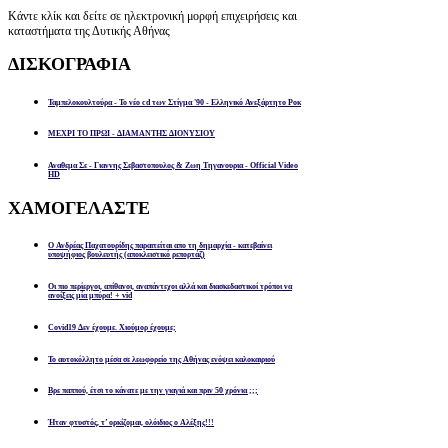
Κάντε κλίκ και δείτε σε ηλεκτρονική μορφή επιχειρήσεις και
καταστήματα της Δυτικής Αθήνας
ΔΙΣΚΟΓΡΑΦΙΑ
Ταμπελοκουλτούρα - Το νέο cd των Στίγμα '90 - Ελληνικό Ανεξάρτητο Ροκ
ΜΕΧΡΙ ΤΟ ΠΡΩΙ - ΔΙΑΜΑΝΤΗΣ ΔΙΟΝΥΣΙΟΥ
Αναθεμα Σε - Γιαννης Σεβαστοπουλος & Ζωη Τηγανουρια - Official Video
HD
ΧΑΜΟΓΕΛΑΣΤΕ
Ο Ανδρέας Παχατουρίδης παραιτείται απο τη δημαρχία - κατεβαίνει
υποψήφιος βουλευτής (αποκλειστικό ρεπορτάζ)
Οι πιο περίεργοι, απίθανοι, αναπάντεχοι αλλά και διασκεδαστικοί τρόποι να
ανοίξεις μία μπύρα! + vid
Covid19 Δεν έχουμε. Χιούμορ έχουμε;
Το αυτοκόλλητο μέσα σε λεωφορείο της Αθήνας ενόψει καλοκαιριού
Βρε παππού, έτσι το κάνατε με την γιαγιά και πριν 50 χρόνια ;;;
Ήταν φτυστός, τ’ ορκίζομαι, ολόιδιος ο Αλέξης!!!