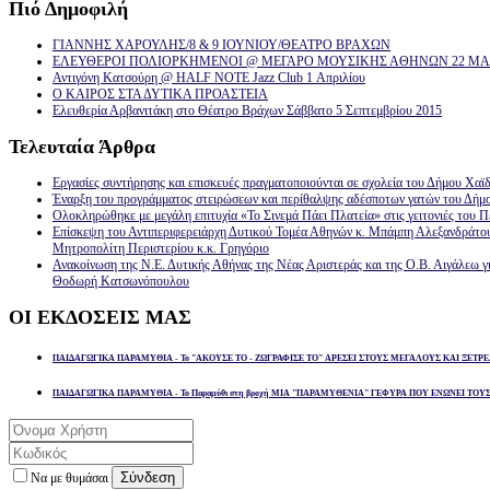
Πιό
Δημοφιλή
ΓΙΑΝΝΗΣ ΧΑΡΟΥΛΗΣ/8 & 9 ΙΟΥΝΙΟΥ/ΘΕΑΤΡΟ ΒΡΑΧΩΝ
ΕΛΕΥΘΕΡΟΙ ΠΟΛΙΟΡΚΗΜΕΝΟΙ @ ΜΕΓΑΡΟ ΜΟΥΣΙΚΗΣ ΑΘΗΝΩΝ 22 ΜΑΡ
Αντιγόνη Κατσούρη @ HALF NOTE Jazz Club 1 Απριλίου
Ο ΚΑΙΡΟΣ ΣΤΑ ΔΥΤΙΚΑ ΠΡΟΑΣΤΕΙΑ
Ελευθερία Αρβανιτάκη στο Θέατρο Βράχων Σάββατο 5 Σεπτεμβρίου 2015
Τελευταία
Άρθρα
Εργασίες συντήρησης και επισκευές πραγματοποιούνται σε σχολεία του Δήμου Χαϊδ
Έναρξη του προγράμματος στειρώσεων και περίθαλψης αδέσποτων γατών του Δήμ
Ολοκληρώθηκε με μεγάλη επιτυχία «Το Σινεμά Πάει Πλατεία» στις γειτονιές του Π
Επίσκεψη του Αντιπεριφερειάρχη Δυτικού Τομέα Αθηνών κ. Μπάμπη Αλεξανδράτο
Μητροπολίτη Περιστερίου κ.κ. Γρηγόριο
Ανακοίνωση της Ν.Ε. Δυτικής Αθήνας της Νέας Αριστεράς και της Ο.Β. Αιγάλεω γ
Θοδωρή Κατσωνόπουλου
ΟΙ
ΕΚΔΟΣΕΙΣ ΜΑΣ
ΠΑΙΔΑΓΩΓΙΚΑ ΠΑΡΑΜΥΘΙΑ - Το "ΑΚΟΥΣΕ ΤΟ - ΖΩΓΡΑΦΙΣΕ ΤΟ" ΑΡΕΣΕΙ ΣΤΟΥΣ ΜΕΓΑΛΟΥΣ ΚΑΙ ΞΕΤΡΕ
ΠΑΙΔΑΓΩΓΙΚΑ ΠΑΡΑΜΥΘΙΑ - Το Παραμύθι στη βροχή ΜΙΑ "ΠΑΡΑΜΥΘΕΝΙΑ" ΓΕΦΥΡΑ ΠΟΥ ΕΝΩΝΕΙ ΤΟΥ
Σύνδεση
Να με θυμάσαι