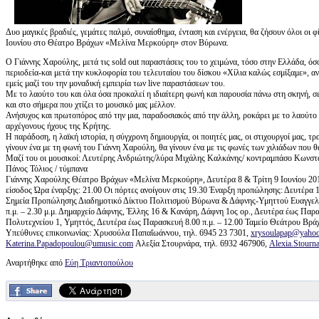
Δυο μαγικές βραδιές, γεμάτες παλμό, συναίσθημα, ένταση και ενέργεια, θα ζήσουν όλοι οι 
Ιουνίου στο Θέατρο Βράχων «Μελίνα Μερκούρη» στον Βύρωνα.
Ο Γιάννης Χαρούλης, μετά τις sold out παραστάσεις του το χειμώνα, τόσο στην Ελλάδα, ό
περιοδεία-και μετά την κυκλοφορία του τελευταίου του δίσκου «Χίλια καλώς εσμίξαμε», ανε
εμείς μαζί του την μοναδική εμπειρία των live παραστάσεων του.
Με το λαούτο του και όλα όσα προκαλεί η ιδιαίτερη φωνή και παρουσία πάνω στη σκηνή, σε
και στο σήμερα που χτίζει το μουσικό μας μέλλον.
Ανήσυχος και πρωτοπόρος από την μια, παραδοσιακός από την άλλη, ροκάρει με το λαούτο
αρχέγονους ήχους της Κρήτης.
Η παράδοση, η λαϊκή ιστορία, η σύγχρονη δημιουργία, οι ποιητές μας, οι στιχουργοί μας, τ
γίνουν ένα με τη φωνή του Γιάννη Χαρούλη, θα γίνουν ένα με τις φωνές των χιλιάδων που θ
Μαζί του οι μουσικοί: Λευτέρης Ανδριώτης/λύρα Μιχάλης Καλκάνης/ κοντραμπάσο Κωνστα
Πάνος Τόλιος / τύμπανα
Γιάννης Χαρούλης Θέατρο Βράχων «Μελίνα Μερκούρη», Δευτέρα 8 & Τρίτη 9 Ιουνίου 2015 
είσοδος Ώρα έναρξης: 21.00 Οι πόρτες ανοίγουν στις 19.30 Έναρξη προπώλησης: Δευτέρα
Σημεία Προπώλησης Διαδημοτικό Δίκτυο Πολιτισμού Βύρωνα & Δάφνης-Υμηττού Ευαγγελικ
π.μ. – 2.30 μ.μ. Δημαρχείο Δάφνης, Έλλης 16 & Κανάρη, Δάφνη 1ος ορ., Δευτέρα έως Παρ
Πολυτεχνείου 1, Υμηττός, Δευτέρα έως Παρασκευή 8.00 π.μ. – 12.00 Ταμείο Θεάτρου Βράχω
Υπεύθυνες επικοινωνίας: Χρυσούλα Παπαΐωάννου, τηλ. 6945 23 7301,
xrysoulapap@yahoo
Katerina.Papadopoulou@umusic.com
Αλεξία Στουρνάρα, τηλ. 6932 467906,
Alexia.Stour
Αναρτήθηκε από
Εύη Τριαντοπούλου