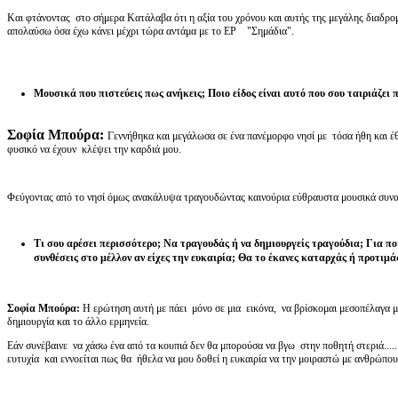
Και φτάνοντας στο σήμερα Κατάλαβα ότι η αξία του χρόνου και αυτής της μεγάλης διαδρο
απολαύσω όσα έχω κάνει μέχρι τώρα αντάμα με το EP "Σημάδια".
Μουσικά που πιστεύεις πως ανήκεις; Ποιο είδος είναι αυτό που σου ταιριάζει
Σοφία Μπούρα:
Γεννήθηκα και μεγάλωσα σε ένα πανέμορφο νησί με τόσα ήθη και έθ
φυσικό να έχουν κλέψει την καρδιά μου.
Φεύγοντας από το νησί όμως ανακάλυψα τραγουδώντας καινούρια εύθραυστα μουσικά συναισθ
Τι σου αρέσει περισσότερο; Να τραγουδάς ή να δημιουργείς τραγούδια; Για ποι
συνθέσεις στο μέλλον αν είχες την ευκαιρία; Θα το έκανες καταρχάς ή προτιμάς
Σοφία Μπούρα:
Η ερώτηση αυτή με πάει μόνο σε μια εικόνα, να βρίσκομαι μεσοπέλαγα μέ
δημιουργία και το άλλο ερμηνεία.
Εάν συνέβαινε να χάσω ένα από τα κουπιά δεν θα μπορούσα να βγω στην ποθητή στεριά....
ευτυχία και εννοείται πως θα ήθελα να μου δοθεί η ευκαιρία να την μοιραστώ με ανθρώπο