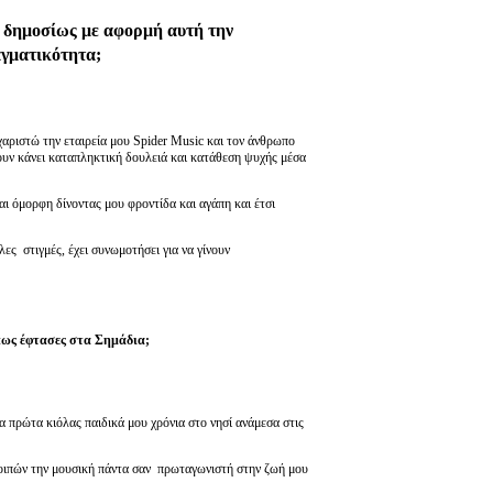
ς δημοσίως με αφορμή αυτή την
αγματικότητα;
αριστώ την εταιρεία μου Spider Music και τον άνθρωπο
ουν κάνει καταπληκτική δουλειά και κατάθεση ψυχής μέσα
ναι όμορφη δίνοντας μου φροντίδα και αγάπη και έτσι
ες στιγμές, έχει συνωμοτήσει για να γίνουν
πως έφτασες στα Σημάδια;
τα πρώτα κιόλας παιδικά μου χρόνια στο νησί ανάμεσα στις
λοιπών την μουσική πάντα σαν πρωταγωνιστή στην ζωή μου