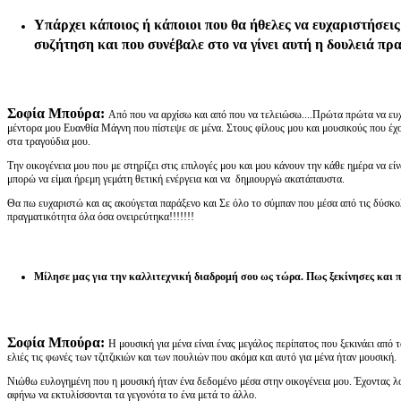
Υπάρχει κάποιος ή κάποιοι που θα ήθελες να ευχαριστήσει
συζήτηση και που συνέβαλε στο να γίνει αυτή η δουλειά πρ
Σοφία Μπούρα:
Από που να αρχίσω και από που να τελειώσω....Πρώτα πρώτα να ευχ
μέντορα μου Ευανθία Μάγνη που πίστεψε σε μένα. Στους φίλους μου και μουσικούς που έχ
στα τραγούδια μου.
Την οικογένεια μου που με στηρίζει στις επιλογές μου και μου κάνουν την κάθε ημέρα να εί
μπορώ να είμαι ήρεμη γεμάτη θετική ενέργεια και να δημιουργώ ακατάπαυστα.
Θα πω ευχαριστώ και ας ακούγεται παράξενο και Σε όλο το σύμπαν που μέσα από τις δύσκολ
πραγματικότητα όλα όσα ονειρεύτηκα!!!!!!!
Μίλησε μας για την καλλιτεχνική διαδρομή σου ως τώρα. Πως ξεκίνησες και 
Σοφία Μπούρα:
Η μουσική για μένα είναι ένας μεγάλος περίπατος που ξεκινάει από 
ελιές τις φωνές των τζιτζικιών και των πουλιών που ακόμα και αυτό για μένα ήταν μουσική.
Νιώθω ευλογημένη που η μουσική ήταν ένα δεδομένο μέσα στην οικογένεια μου. Έχοντας 
αφήνω να εκτυλίσσονται τα γεγονότα το ένα μετά το άλλο.