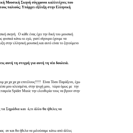
νική Μουσική Σκηνή σύγχρονοι καλλιτέχνες που
 τους παλιούς; Υπάρχει εξέλιξη στην Ελληνική
ική σκηνή. Ο κάθε ένας έχει την δική του μουσική
ς φυσικά κάνω κι εγώ, γιατί σίγουρα έχουμε να
ιξη στην ελληνική μουσική και αυτό είναι το ζητούμενο
ις αυτή τη στιγμή για αυτή τη νέα δουλειά.
υμ χα χα χα χα επιτέλους!!!!! Είναι Τόσο Παράξενο, έχω
μέσα μου κλεισμένα, στην ψυχή μου, τώρα όμως με την
εταιρεία Spider Music την ελευθερία τους να βγουν στην
ς τα Σημάδια και ό,τι άλλο θα ήθελες να
ας αν και θα ήθελα να μιλούσαμε κάτω από άλλες