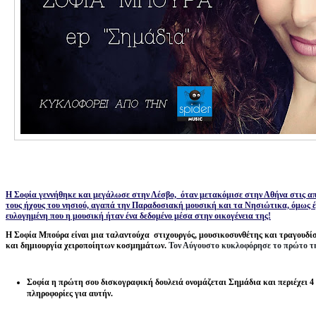
Η Σοφία γεννήθηκε και μεγάλωσε στην Λέσβο, όταν μετακόμισε στην Αθήνα στις απο
τους ήχους του νησιού, αγαπά την Παραδοσιακή μουσική και τα Νησιώτικα, όμως έ
ευλογημένη που η μουσική ήταν ένα δεδομένο μέσα στην οικογένεια της!
Η Σοφία Μπούρα είναι μια ταλαντούχα στιχουργός, μουσικοσυνθέτης και τραγουδίσ
και δημιουργία χειροποίητων κοσμημάτων.
Τον Αύγουστο κυκλοφόρησε το πρώτο της
Σ
οφία η πρώτη σου δισκογραφική δουλειά ονομάζεται Σημάδια και περιέχει 4 
πληροφορίες για αυτήν.