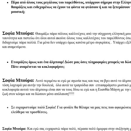
Πέρα από όλους τους μεγάλους του παρελθόντος, υπάρχουν σήμερα στην Ελλη
θαυμάζεις και ενδεχομένως να έχουν τα φόντα να φτάσουν ή και να ξεπεράσουν
μουσική;
Σοφία Μπούρα:
Θαυμάζω πάρα πόλους καλλιτέχνες από την σύγχρονη ελληνική μουσ
ταυτότητα και πιστεύω ότι όλοι αυτοί ακούνε όλους τους καλλιτέχνες του παρελθόντος όπω
διδαχτούμε πάρα πολλά. Για μένα δεν υπάρχει όμως κανένα μέτρο συγκρίσεις . Υπάρχει εξέλ
και αναμενόμενο.
Ετοιμάζεις όμως και ένα άλμπουμ! Δώσε μας όσες πληροφορίες μπορείς να δώσε
Πότε αναμένεται να κυκλοφορήσει;
Σοφία Μπούρα:
Αυτό περιμένω κι εγώ με αγωνία πως και πως να βγει αυτό το άλμπο
τόση λαχταρά για αυτήν την δουλειά, όλα αυτά τα τραγούδια σαν επτασφράγιστο μυστικό 
κυκλοφορία αυτού του άλμπουμ είναι σαν να τους δίνω κι εγώ και η Ευανθία Μάγνη με την 
ζωή στον κόσμο και να δώσουν μόνο απόλαυση!!!!!
Σε ευχαριστούμε πολύ Σοφία! Για φινάλε θα θέλαμε να μας πεις που αφιερώνει
ελεύθερα να προσθέσεις.
Σοφία Μπούρα:
Και εγώ σας ευχαριστώ πάρα πολύ, πέρασα πολύ όμορφα στην συζήτηση μ