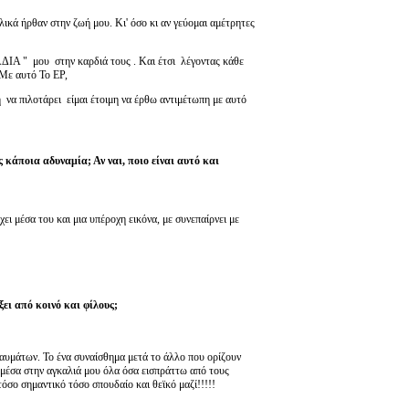
ικά ήρθαν στην ζωή μου. Κι' όσο κι αν γεύομαι αμέτρητες
ΔΙΑ " μου στην καρδιά τους . Και έτσι λέγοντας κάθε
Με αυτό Το EP,
 να πιλοτάρει είμαι έτοιμη να έρθω αντιμέτωπη με αυτό
κάποια αδυναμία; Αν ναι, ποιο είναι αυτό και
ει μέσα του και μια υπέροχη εικόνα, με συνεπαίρνει με
ξει από κοινό και φίλους;
αυμάτων. Το ένα συναίσθημα μετά το άλλο που ορίζουν
ω μέσα στην αγκαλιά μου όλα όσα εισπράττω από τους
τόσο σημαντικό τόσο σπουδαίο και θεϊκό μαζί!!!!!