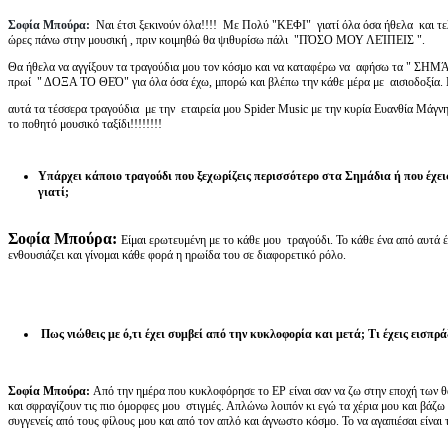
Σοφία Μπούρα:
Ναι έτσι ξεκινούν όλα!!!! Με Πολύ "ΚΕΦΙ" γιατί όλα όσα ήθελα και τελ
ώρες πάνω στην μουσική , πριν κοιμηθώ θα ψιθυρίσω πάλι "ΠΌΣΟ ΜΟΥ ΛΕΊΠΕΙΣ ".
Θα ήθελα να αγγίξουν τα τραγούδια μου τον κόσμο και να καταφέρω να αφήσω τα " ΣΗΜΆ
πρωί " ΔΟΞΑ ΤΟ ΘΕΌ" για όλα όσα έχω, μπορώ και βλέπω την κάθε μέρα με αισιοδοξία. 
αυτά τα τέσσερα τραγούδια με την εταιρεία μου Spider Music με την κυρία Ευανθία Μάγνη
το ποθητό μουσικό ταξίδι!!!!!!!!
Υπάρχει κάποιο τραγούδι που ξεχωρίζεις περισσότερο στα Σημάδια ή που έχεις 
γιατί;
Σοφία Μπούρα:
Είμαι ερωτευμένη με το κάθε μου τραγούδι. Το κάθε ένα από αυτά έχ
ενθουσιάζει και γίνομαι κάθε φορά η ηρωίδα του σε διαφορετικό ρόλο.
Πως νιώθεις με ό,τι έχει συμβεί από την κυκλοφορία και μετά; Τι έχεις εισπρά
Σοφία Μπούρα:
Από την ημέρα που κυκλοφόρησε το EP είναι σαν να ζω στην εποχή των θ
και σφραγίζουν τις πιο όμορφες μου στιγμές. Απλώνω λοιπόν κι εγώ τα χέρια μου και βάζ
συγγενείς από τους φίλους μου και από τον απλό και άγνωστο κόσμο. Το να αγαπιέσαι είναι 