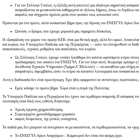
Για τον Σύλλογο Γονέων, η εξέλιξη αυτή αποτελεί μια ιδιαίτερα σημαντική απόφασ
αναγκάζονται να μετακινούνται καθημερινά σε άλλους δήμους, όπως το Αιγάλεω και 
ασφαλές και σύγχρονο σχολείο μέσα στον φυσικό τους κοινωνικό ιστό.
Πρόκειται για ένα πρώτο, αλλά ουσιαστικό βήμα προς την ίδρυση του ΕΝΕΕΓΥΛ Αγίων Αν
Ωστόσο, ο δρόμος που έχουμε μπροστά μας παραμένει δύσκολος.
Η εξασφάλιση του χώρου του πρώην ΚΕΚ είναι μια θετική αρχή, αλλά δεν αρκεί. Απαιτεί
και κυρίως του Υπουργείου Παιδείας και της Περιφέρειας — ώστε να επιταχυνθούν οι διαδι
ανακατασκευές, τεχνικές ρυθμίσεις και αναπλάσεις του κτιρίου.
Ως Σύλλογος Γονέων, έχουμε τονίσει ξεκάθαρα ότι κανένα υφιστάμενο κτίριο στους
προδιαγραφές που απαιτεί ένα ΕΝΕΕΓΥΛ. Για τον λόγο αυτό, θεωρούμε κρίσιμο η
Διεύθυνση Τεχνικών Υπηρεσιών (Τμήμα Α’ Μελετών) — να καταθέσει μια πλήρη και
απαραίτητες παρεμβάσεις ώστε το κτίριο να καταστεί λειτουργικά και ουσιαστικά 
Αυτή η διαδικασία δεν είναι πρωτόγνωρη. Έχει ήδη εφαρμοστεί σε αντίστοιχες περιπτώσε
Εμείς κάναμε το πρώτο βήμα. Τώρα είναι η σειρά της Πολιτείας.
Το Υπουργείο Παιδείας και η Περιφέρεια δεν έχουν πια περιθώριο αναμονής.Η απόφαση τ
υλοποίηση είναι δική τους ευθύνη.Απαιτούμε:
Άμεση έγκριση χρηματοδότησης
Συγκεκριμένο χρονοδιάγραμμα εργασιών
σαφείς δεσμεύσεις, όχι γενικές υποσχέσεις
Τα παιδιά μας δεν μπορούν να συνεχίσουν να μετακινούνται, να περιθωριοποιούνται, να «χ
Το ΕΝΕΕΓΥΛ Αγίων Αναργύρων – Καματερού δεν είναι ένα ακόμη έργο.