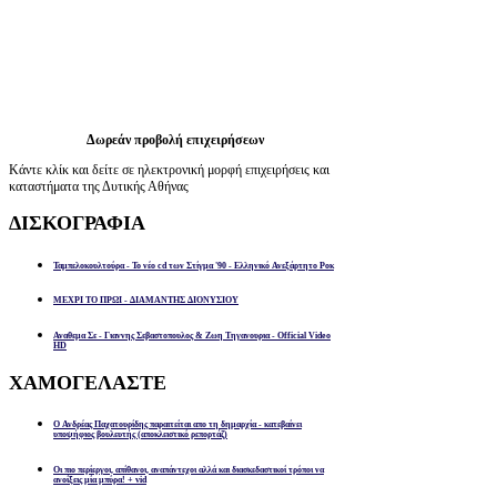
Δωρεάν προβολή επιχειρήσεων
Κάντε κλίκ και δείτε σε ηλεκτρονική μορφή επιχειρήσεις και
καταστήματα της Δυτικής Αθήνας
ΔΙΣΚΟΓΡΑΦΙΑ
Ταμπελοκουλτούρα - Το νέο cd των Στίγμα '90 - Ελληνικό Ανεξάρτητο Ροκ
ΜΕΧΡΙ ΤΟ ΠΡΩΙ - ΔΙΑΜΑΝΤΗΣ ΔΙΟΝΥΣΙΟΥ
Αναθεμα Σε - Γιαννης Σεβαστοπουλος & Ζωη Τηγανουρια - Official Video
HD
ΧΑΜΟΓΕΛΑΣΤΕ
Ο Ανδρέας Παχατουρίδης παραιτείται απο τη δημαρχία - κατεβαίνει
υποψήφιος βουλευτής (αποκλειστικό ρεπορτάζ)
Οι πιο περίεργοι, απίθανοι, αναπάντεχοι αλλά και διασκεδαστικοί τρόποι να
ανοίξεις μία μπύρα! + vid