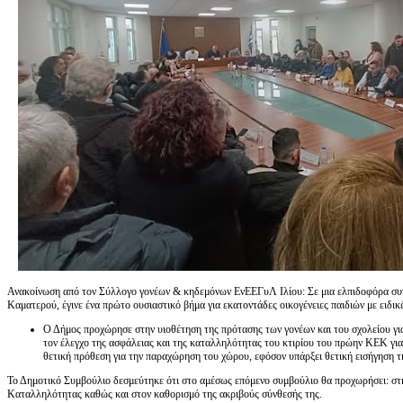
Ανακοίνωση από τον Σύλλογο γονέων & κηδεμόνων ΕνΕΕΓυΛ Ιλίου: Σε μια ελπιδοφόρα συ
Καματερού, έγινε ένα πρώτο ουσιαστικό βήμα για εκατοντάδες οικογένειες παιδιών με ειδικ
Ο Δήμος προχώρησε στην υιοθέτηση της πρότασης των γονέων και του σχολείου γ
τον έλεγχο της ασφάλειας και της καταλληλότητας του κτιρίου του πρώην ΚΕΚ 
θετική πρόθεση για την παραχώρηση του χώρου, εφόσον υπάρξει θετική εισήγηση τ
Το Δημοτικό Συμβούλιο δεσμεύτηκε ότι στο αμέσως επόμενο συμβούλιο θα προχωρήσει: στ
Καταλληλότητας καθώς και στον καθορισμό της ακριβούς σύνθεσής της.