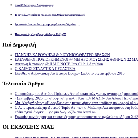
Covid19 Δεν έχουμε. Χιούμορ έχουμε;
Το αυτοκόλλητο μέσα σε λεωφορείο της Αθήνας ενόψει καλοκαιριού
Βρε παππού, έτσι το κάνατε με την γιαγιά και πριν 50 χρόνια ;;;
Ήταν φτυστός, τ’ ορκίζομαι, ολόιδιος ο Αλέξης!!!
Πιό
Δημοφιλή
ΓΙΑΝΝΗΣ ΧΑΡΟΥΛΗΣ/8 & 9 ΙΟΥΝΙΟΥ/ΘΕΑΤΡΟ ΒΡΑΧΩΝ
ΕΛΕΥΘΕΡΟΙ ΠΟΛΙΟΡΚΗΜΕΝΟΙ @ ΜΕΓΑΡΟ ΜΟΥΣΙΚΗΣ ΑΘΗΝΩΝ 22 ΜΑΡ
Αντιγόνη Κατσούρη @ HALF NOTE Jazz Club 1 Απριλίου
Ο ΚΑΙΡΟΣ ΣΤΑ ΔΥΤΙΚΑ ΠΡΟΑΣΤΕΙΑ
Ελευθερία Αρβανιτάκη στο Θέατρο Βράχων Σάββατο 5 Σεπτεμβρίου 2015
Τελευταία
Άρθρα
Οι προτάσεις του Δικτύου Πράσινων Αυτοδιοικητικών για την αντιπυρική προστασ
«Σεπτέμβρης 2026: Επιστροφή στην πόλη. Και πάλι ΜΑΖΙ!» στο Άλσος Περιστερί
Μπ. Αλεξανδράτος: «Η ασφάλεια στις μετακινήσεις είναι υπόθεση που αφορά όλου
Ο Αντιπεριφερειάρχης Δυτικού Τομέα Αθηνών κ. Μπάμπης Αλεξανδράτος στη δρά
«Μια αγκαλιά αρκεί… για μια ζωή μαζί!» στο Αιγάλεω
Εργασίες συντήρησης και επισκευές πραγματοποιούνται σε σχολεία του Δήμου Χαϊδ
ΟΙ
ΕΚΔΟΣΕΙΣ ΜΑΣ