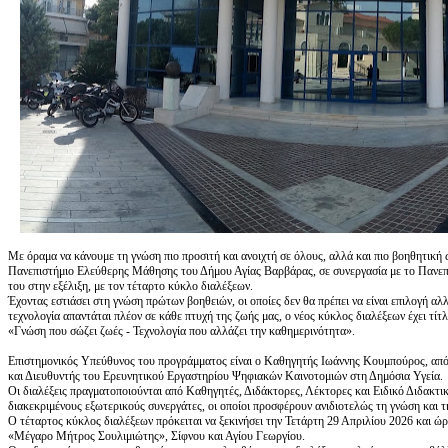
Με όραμα να κάνουμε τη γνώση πιο προσιτή και ανοιχτή σε όλους, αλλά και πιο βοηθητική 
Πανεπιστήμιο Ελεύθερης Μάθησης του Δήμου Αγίας Βαρβάρας, σε συνεργασία με το Πανεπισ
του στην εξέλιξη, με τον τέταρτο κύκλο διαλέξεων.
Έχοντας εστιάσει στη γνώση πρώτων βοηθειών, οι οποίες δεν θα πρέπει να είναι επιλογή αλ
τεχνολογία απαντάται πλέον σε κάθε πτυχή της ζωής μας, ο νέος κύκλος διαλέξεων έχει τίτλ
«Γνώση που σώζει ζωές - Τεχνολογία που αλλάζει την καθημερινότητα».
Επιστημονικός Υπεύθυνος του προγράμματος είναι ο Καθηγητής Ιωάννης Κουμπούρος, από
και Διευθυντής του Ερευνητικού Εργαστηρίου Ψηφιακών Καινοτομιών στη Δημόσια Υγεία.
Οι διαλέξεις πραγματοποιούνται από Καθηγητές, Διδάκτορες, Λέκτορες και Ειδικό Διδακτ
διακεκριμένους εξωτερικούς συνεργάτες, οι οποίοι προσφέρουν ανιδιοτελώς τη γνώση και τ
Ο τέταρτος κύκλος διαλέξεων πρόκειται να ξεκινήσει την Τετάρτη 29 Απριλίου 2026 και 
«Μέγαρο Μήτρος Σουλιμιώτης», Σίφνου και Αγίου Γεωργίου.