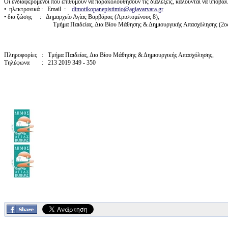
Οι ενδιαφερόμενοι που επιθυμούν να παρακολουθήσουν τις διαλέξεις, καλούνται να υποβάλ
• ηλεκτρονικά : Εmail :
dimotikopanepistimio@agiavarvara.gr
• δια ζώσης : Δημαρχείο Αγίας Βαρβάρας (Αριστομένους 8),
Τμήμα Παιδείας, Δια Βίου Μάθησης & Δημιουργικής Απασχόλησης (2ος 
Πληροφορίες : Τμήμα Παιδείας, Δια Βίου Μάθησης & Δημιουργικής Απασχόλησης,
Τηλέφωνα : 213 2019 349 - 350