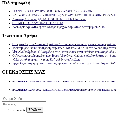
Πιό
Δημοφιλή
ΓΙΑΝΝΗΣ ΧΑΡΟΥΛΗΣ/8 & 9 ΙΟΥΝΙΟΥ/ΘΕΑΤΡΟ ΒΡΑΧΩΝ
ΕΛΕΥΘΕΡΟΙ ΠΟΛΙΟΡΚΗΜΕΝΟΙ @ ΜΕΓΑΡΟ ΜΟΥΣΙΚΗΣ ΑΘΗΝΩΝ 22 ΜΑΡ
Αντιγόνη Κατσούρη @ HALF NOTE Jazz Club 1 Απριλίου
Ο ΚΑΙΡΟΣ ΣΤΑ ΔΥΤΙΚΑ ΠΡΟΑΣΤΕΙΑ
Ελευθερία Αρβανιτάκη στο Θέατρο Βράχων Σάββατο 5 Σεπτεμβρίου 2015
Τελευταία
Άρθρα
Οι προτάσεις του Δικτύου Πράσινων Αυτοδιοικητικών για την αντιπυρική προστασ
«Σεπτέμβρης 2026: Επιστροφή στην πόλη. Και πάλι ΜΑΖΙ!» στο Άλσος Περιστερί
Μπ. Αλεξανδράτος: «Η ασφάλεια στις μετακινήσεις είναι υπόθεση που αφορά όλου
Ο Αντιπεριφερειάρχης Δυτικού Τομέα Αθηνών κ. Μπάμπης Αλεξανδράτος στη δρά
«Μια αγκαλιά αρκεί… για μια ζωή μαζί!» στο Αιγάλεω
Εργασίες συντήρησης και επισκευές πραγματοποιούνται σε σχολεία του Δήμου Χαϊδ
ΟΙ
ΕΚΔΟΣΕΙΣ ΜΑΣ
ΠΑΙΔΑΓΩΓΙΚΑ ΠΑΡΑΜΥΘΙΑ - Το "ΑΚΟΥΣΕ ΤΟ - ΖΩΓΡΑΦΙΣΕ ΤΟ" ΑΡΕΣΕΙ ΣΤΟΥΣ ΜΕΓΑΛΟΥΣ ΚΑΙ ΞΕΤΡΕ
ΠΑΙΔΑΓΩΓΙΚΑ ΠΑΡΑΜΥΘΙΑ - Το Παραμύθι στη βροχή ΜΙΑ "ΠΑΡΑΜΥΘΕΝΙΑ" ΓΕΦΥΡΑ ΠΟΥ ΕΝΩΝΕΙ ΤΟΥ
Σύνδεση
Να με θυμάσαι