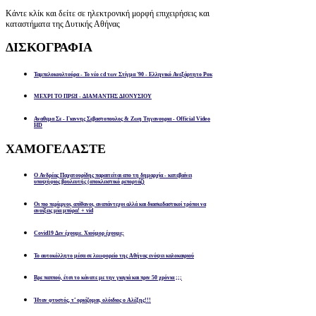
Κάντε κλίκ και δείτε σε ηλεκτρονική μορφή επιχειρήσεις και
καταστήματα της Δυτικής Αθήνας
ΔΙΣΚΟΓΡΑΦΙΑ
Ταμπελοκουλτούρα - Το νέο cd των Στίγμα '90 - Ελληνικό Ανεξάρτητο Ροκ
ΜΕΧΡΙ ΤΟ ΠΡΩΙ - ΔΙΑΜΑΝΤΗΣ ΔΙΟΝΥΣΙΟΥ
Αναθεμα Σε - Γιαννης Σεβαστοπουλος & Ζωη Τηγανουρια - Official Video
HD
ΧΑΜΟΓΕΛΑΣΤΕ
Ο Ανδρέας Παχατουρίδης παραιτείται απο τη δημαρχία - κατεβαίνει
υποψήφιος βουλευτής (αποκλειστικό ρεπορτάζ)
Οι πιο περίεργοι, απίθανοι, αναπάντεχοι αλλά και διασκεδαστικοί τρόποι να
ανοίξεις μία μπύρα! + vid
Covid19 Δεν έχουμε. Χιούμορ έχουμε;
Το αυτοκόλλητο μέσα σε λεωφορείο της Αθήνας ενόψει καλοκαιριού
Βρε παππού, έτσι το κάνατε με την γιαγιά και πριν 50 χρόνια ;;;
Ήταν φτυστός, τ’ ορκίζομαι, ολόιδιος ο Αλέξης!!!