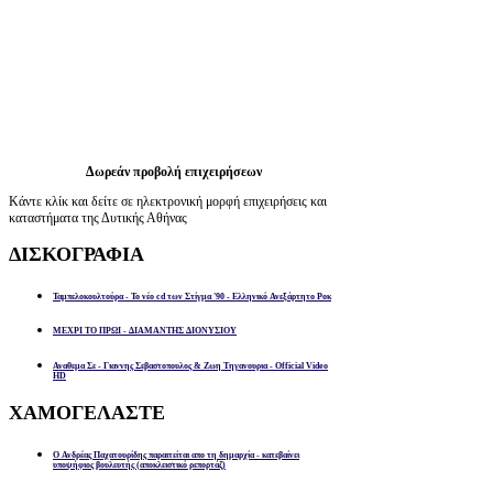
Δωρεάν προβολή επιχειρήσεων
Κάντε κλίκ και δείτε σε ηλεκτρονική μορφή επιχειρήσεις και
καταστήματα της Δυτικής Αθήνας
ΔΙΣΚΟΓΡΑΦΙΑ
Ταμπελοκουλτούρα - Το νέο cd των Στίγμα '90 - Ελληνικό Ανεξάρτητο Ροκ
ΜΕΧΡΙ ΤΟ ΠΡΩΙ - ΔΙΑΜΑΝΤΗΣ ΔΙΟΝΥΣΙΟΥ
Αναθεμα Σε - Γιαννης Σεβαστοπουλος & Ζωη Τηγανουρια - Official Video
HD
ΧΑΜΟΓΕΛΑΣΤΕ
Ο Ανδρέας Παχατουρίδης παραιτείται απο τη δημαρχία - κατεβαίνει
υποψήφιος βουλευτής (αποκλειστικό ρεπορτάζ)