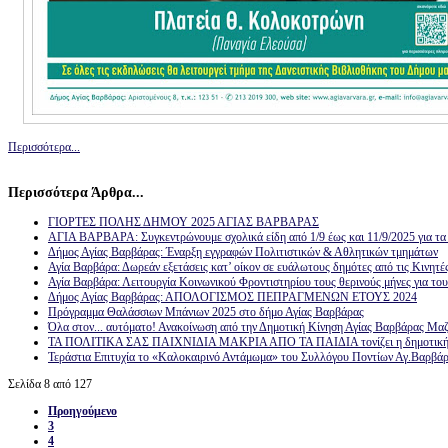
Περισσότερα...
Περισσότερα Άρθρα...
ΓΙΟΡΤΕΣ ΠΟΛΗΣ ΔΗΜΟΥ 2025 ΑΓΙΑΣ ΒΑΡΒΑΡΑΣ
ΑΓΙΑ ΒΑΡΒΑΡΑ: Συγκεντρώνουμε σχολικά είδη από 1/9 έως και 11/9/2025 για τα 
Δήμος Αγίας Βαρβάρας: Έναρξη εγγραφών Πολιτιστικών & Αθλητικών τμημάτων
Αγία Βαρβάρα: Δωρεάν εξετάσεις κατ’ οίκον σε ευάλωτους δημότες από τις Κινητ
Αγία Βαρβάρα: Λειτουργία Κοινωνικού Φροντιστηρίου τους θερινούς μήνες για το
Δήμος Αγίας Βαρβάρας: ΑΠΟΛΟΓΙΣΜΟΣ ΠΕΠΡΑΓΜΕΝΩΝ ΕΤΟΥΣ 2024
Πρόγραμμα Θαλάσσιων Μπάνιων 2025 στο δήμο Αγίας Βαρβάρας
Όλα στον... αυτόματο! Ανακοίνωση από την Δημοτική Κίνηση Αγίας Βαρβάρας Μα
ΤΑ ΠΟΛΙΤΙΚΑ ΣΑΣ ΠΑΙΧΝΙΔΙΑ ΜΑΚΡΙΑ ΑΠΟ ΤΑ ΠΑΙΔΙΑ τονίζει η δημοτική α
Τεράστια Επιτυχία το «Καλοκαιρινό Αντάμωμα» του Συλλόγου Ποντίων Αγ.Βαρ
Σελίδα 8 από 127
Προηγούμενο
3
4