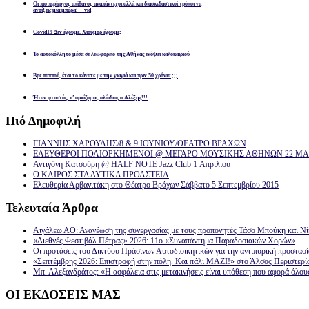
Οι πιο περίεργοι, απίθανοι, αναπάντεχοι αλλά και διασκεδαστικοί τρόποι να
ανοίξεις μία μπύρα! + vid
Covid19 Δεν έχουμε. Χιούμορ έχουμε;
Το αυτοκόλλητο μέσα σε λεωφορείο της Αθήνας ενόψει καλοκαιριού
Βρε παππού, έτσι το κάνατε με την γιαγιά και πριν 50 χρόνια ;;;
Ήταν φτυστός, τ’ ορκίζομαι, ολόιδιος ο Αλέξης!!!
Πιό
Δημοφιλή
ΓΙΑΝΝΗΣ ΧΑΡΟΥΛΗΣ/8 & 9 ΙΟΥΝΙΟΥ/ΘΕΑΤΡΟ ΒΡΑΧΩΝ
ΕΛΕΥΘΕΡΟΙ ΠΟΛΙΟΡΚΗΜΕΝΟΙ @ ΜΕΓΑΡΟ ΜΟΥΣΙΚΗΣ ΑΘΗΝΩΝ 22 ΜΑΡ
Αντιγόνη Κατσούρη @ HALF NOTE Jazz Club 1 Απριλίου
Ο ΚΑΙΡΟΣ ΣΤΑ ΔΥΤΙΚΑ ΠΡΟΑΣΤΕΙΑ
Ελευθερία Αρβανιτάκη στο Θέατρο Βράχων Σάββατο 5 Σεπτεμβρίου 2015
Τελευταία
Άρθρα
Αιγάλεω ΑΟ: Ανανέωση της συνεργασίας με τους προπονητές Τάσο Μπούκη και Ν
«Διεθνές Φεστιβάλ Πέτρας» 2026: 11ο «Συναπάντημα Παραδοσιακών Χορών»
Οι προτάσεις του Δικτύου Πράσινων Αυτοδιοικητικών για την αντιπυρική προστασ
«Σεπτέμβρης 2026: Επιστροφή στην πόλη. Και πάλι ΜΑΖΙ!» στο Άλσος Περιστερί
Μπ. Αλεξανδράτος: «Η ασφάλεια στις μετακινήσεις είναι υπόθεση που αφορά όλου
ΟΙ
ΕΚΔΟΣΕΙΣ ΜΑΣ