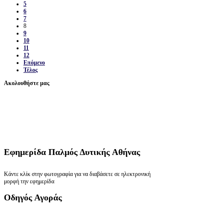
5
6
7
8
9
10
11
12
Επόμενο
Τέλος
Ακολουθήστε μας
Εφημερίδα
Παλμός Δυτικής Αθήνας
Κάντε κλίκ στην φωτογραφία για να διαβάσετε σε ηλεκτρονική
μορφή την εφημερίδα
Οδηγός
Αγοράς