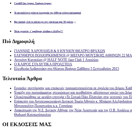
Covid19 Δεν έχουμε. Χιούμορ έχουμε;
Το αυτοκόλλητο μέσα σε λεωφορείο της Αθήνας ενόψει καλοκαιριού
Βρε παππού, έτσι το κάνατε με την γιαγιά και πριν 50 χρόνια ;;;
Ήταν φτυστός, τ’ ορκίζομαι, ολόιδιος ο Αλέξης!!!
Πιό
Δημοφιλή
ΓΙΑΝΝΗΣ ΧΑΡΟΥΛΗΣ/8 & 9 ΙΟΥΝΙΟΥ/ΘΕΑΤΡΟ ΒΡΑΧΩΝ
ΕΛΕΥΘΕΡΟΙ ΠΟΛΙΟΡΚΗΜΕΝΟΙ @ ΜΕΓΑΡΟ ΜΟΥΣΙΚΗΣ ΑΘΗΝΩΝ 22 ΜΑΡ
Αντιγόνη Κατσούρη @ HALF NOTE Jazz Club 1 Απριλίου
Ο ΚΑΙΡΟΣ ΣΤΑ ΔΥΤΙΚΑ ΠΡΟΑΣΤΕΙΑ
Ελευθερία Αρβανιτάκη στο Θέατρο Βράχων Σάββατο 5 Σεπτεμβρίου 2015
Τελευταία
Άρθρα
Εργασίες συντήρησης και επισκευές πραγματοποιούνται σε σχολεία του Δήμου Χαϊδ
Έναρξη του προγράμματος στειρώσεων και περίθαλψης αδέσποτων γατών του Δήμ
Ολοκληρώθηκε με μεγάλη επιτυχία «Το Σινεμά Πάει Πλατεία» στις γειτονιές του Π
Επίσκεψη του Αντιπεριφερειάρχη Δυτικού Τομέα Αθηνών κ. Μπάμπη Αλεξανδράτο
Μητροπολίτη Περιστερίου κ.κ. Γρηγόριο
Ανακοίνωση της Ν.Ε. Δυτικής Αθήνας της Νέας Αριστεράς και της Ο.Β. Αιγάλεω γ
Θοδωρή Κατσωνόπουλου
ΟΙ
ΕΚΔΟΣΕΙΣ ΜΑΣ