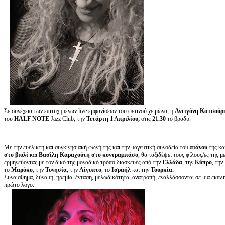
Σε συνέχεια των επιτυχημένων live εμφανίσεων του φετινού χειμώνα, η
Αντιγόνη Κατσούρ
του
HALF NOTE
Jazz Club, την
Τετάρτη 1 Απριλίου,
στις
21.30
το βράδυ.
Με την ευέλικτη και συγκινησιακή φωνή της και την μαγευτική συνοδεία του
πιάνου
της κα
στο βιολί
και
Βασίλη Καραχούτη στο κοντραμπάσο
, θα ταξιδέψει τους φίλους/ες της μ
ερμηνεύοντας με τον δικό της μοναδικό τρόπο διασκευές από την
Ελλάδα
, την
Κύπρο
, την
το
Μαρόκο
, την
Τυνησία
, την
Αίγυπτο
, το
Ισραήλ
και την
Τουρκία.
Συναίσθημα, δύναμη, ηρεμία, ένταση, μελωδικότητα, ανατροπή, εναλλάσσονται σε μία εκπλ
πρώτο λόγο.