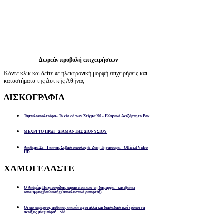
Δωρεάν προβολή επιχειρήσεων
Κάντε κλίκ και δείτε σε ηλεκτρονική μορφή επιχειρήσεις και
καταστήματα της Δυτικής Αθήνας
ΔΙΣΚΟΓΡΑΦΙΑ
Ταμπελοκουλτούρα - Το νέο cd των Στίγμα '90 - Ελληνικό Ανεξάρτητο Ροκ
ΜΕΧΡΙ ΤΟ ΠΡΩΙ - ΔΙΑΜΑΝΤΗΣ ΔΙΟΝΥΣΙΟΥ
Αναθεμα Σε - Γιαννης Σεβαστοπουλος & Ζωη Τηγανουρια - Official Video
HD
ΧΑΜΟΓΕΛΑΣΤΕ
Ο Ανδρέας Παχατουρίδης παραιτείται απο τη δημαρχία - κατεβαίνει
υποψήφιος βουλευτής (αποκλειστικό ρεπορτάζ)
Οι πιο περίεργοι, απίθανοι, αναπάντεχοι αλλά και διασκεδαστικοί τρόποι να
ανοίξεις μία μπύρα! + vid