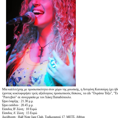
Μία καλλιτέχνης με προσωπικότητα στον χώρο της μουσικής, η Αντιγόνη Κατσούρη έχει ήδη
έχοντας κυκλοφορήσει τρείς αξιόλογους προσωπικούς δίσκους, τα cds "Ουράνιο Τόξο", "
"Ραντεβού" σε συνεργασία με τον Λάκη Παπαδόπουλο.
Ώρα έναρξης : 21.30 μ.μ.
Ώρα εισόδου : 20.45 μ.μ.
Είσοδος Β' Ζώνη : 10 Ευρώ
Eίσοδος A' Ζώνη : 15 Ευρώ
Διεύθυνση : Half Note Jazz Club, Τριβωνιανού 17, ΜΕΤΣ, Αθήνα