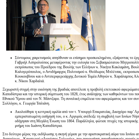
Σύντομους χαιρετισμούς απηύθυναν οι επίσημοι προσκεκλημένοι, εξαίροντας το έ
Γαβριήλ Ασπρολούπος μεταφέροντας την ευλογία του Σεβασμιώτατου Μητροπολίτη
εκπρόσωπος του Προέδρου της Βουλής των Ελλήνων κ. Νικήτα Κακλαμάνη, Βουλε
Καλογερόπουλος, ο Αντιδήμαρχος Πολιτισμού κ. Θεόδωρος Μπλέτσας, εκπροσωπών
Κουκουβίνου και ο Αντιπεριφερειάρχης Δυτικού Τομέα Αθηνών κ. Χαράλαμπος Αλ
κ. Νίκου Χαρδαλιά.
Ξεχωριστή στιγμή στην εκκίνηση της βραδιάς αποτέλεσε η προβολή επετειακού αφιερώματος
Καποδίστρια και την ιστορική σύμπτωση του 1828, έτος ανάληψης των καθηκόντων του πο
Εθνικού Ύμνου από τον Ν. Μάντζαρο. Τη συνολική επιμέλεια του αφιερώματος και τον συ
Συλλόγου, κ. Γεωργία Τσιλιάνη.
Ακολούθησε η κεντρική ομιλία από τον τ. Υπουργό Επικρατείας, Δικηγόρο παρ’ Α
εμπεριστατωμένη εισήγησή του, ο κ. Αργυρός ανέδειξε τη συμβολή των Ιονίων Νήσ
οδήγησαν στη Μεγάλη Ένωση του 1864. Παράλληλα, φώτισε πτυχές της ιστορικής π
μνήμη του Ιωάννη Καποδίστρια.
Στο δεύτερο μέρος της εκδήλωσης η σκηνή γέμισε με την αριστοκρατική αύρα του Ιονίου
Αναργύρων – Καματερού «Διονύσιος Σολωμός», που παρουσίασε παραδοσιακούς χορούς τω