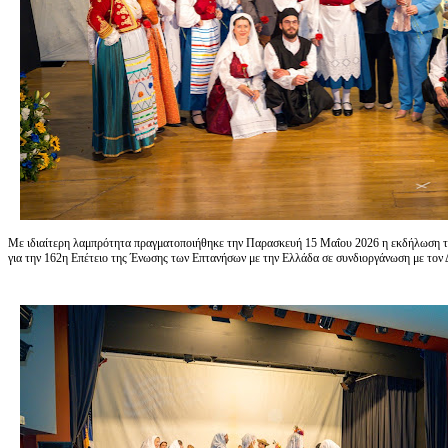
Με ιδιαίτερη λαμπρότητα πραγματοποιήθηκε την Παρασκευή 15 Μαΐου 2026 η εκδήλωση τ
για την 162η Επέτειο της Ένωσης των Επτανήσων με την Ελλάδα σε συνδιοργάνωση με το