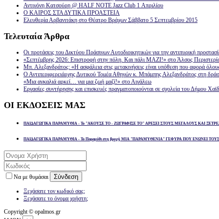
Αντιγόνη Κατσούρη @ HALF NOTE Jazz Club 1 Απριλίου
Ο ΚΑΙΡΟΣ ΣΤΑ ΔΥΤΙΚΑ ΠΡΟΑΣΤΕΙΑ
Ελευθερία Αρβανιτάκη στο Θέατρο Βράχων Σάββατο 5 Σεπτεμβρίου 2015
Τελευταία
Άρθρα
Οι προτάσεις του Δικτύου Πράσινων Αυτοδιοικητικών για την αντιπυρική προστασ
«Σεπτέμβρης 2026: Επιστροφή στην πόλη. Και πάλι ΜΑΖΙ!» στο Άλσος Περιστερί
Μπ. Αλεξανδράτος: «Η ασφάλεια στις μετακινήσεις είναι υπόθεση που αφορά όλου
Ο Αντιπεριφερειάρχης Δυτικού Τομέα Αθηνών κ. Μπάμπης Αλεξανδράτος στη δρά
«Μια αγκαλιά αρκεί… για μια ζωή μαζί!» στο Αιγάλεω
Εργασίες συντήρησης και επισκευές πραγματοποιούνται σε σχολεία του Δήμου Χαϊδ
ΟΙ
ΕΚΔΟΣΕΙΣ ΜΑΣ
ΠΑΙΔΑΓΩΓΙΚΑ ΠΑΡΑΜΥΘΙΑ - Το "ΑΚΟΥΣΕ ΤΟ - ΖΩΓΡΑΦΙΣΕ ΤΟ" ΑΡΕΣΕΙ ΣΤΟΥΣ ΜΕΓΑΛΟΥΣ ΚΑΙ ΞΕΤΡΕ
ΠΑΙΔΑΓΩΓΙΚΑ ΠΑΡΑΜΥΘΙΑ - Το Παραμύθι στη βροχή ΜΙΑ "ΠΑΡΑΜΥΘΕΝΙΑ" ΓΕΦΥΡΑ ΠΟΥ ΕΝΩΝΕΙ ΤΟΥ
Σύνδεση
Να με θυμάσαι
Ξεχάσατε τον κωδικό σας;
Ξεχάσατε το όνομα χρήστη;
Copyright © opalmos.gr