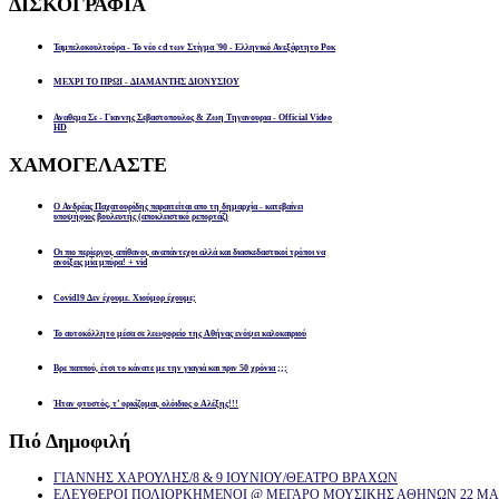
ΔΙΣΚΟΓΡΑΦΙΑ
Ταμπελοκουλτούρα - Το νέο cd των Στίγμα '90 - Ελληνικό Ανεξάρτητο Ροκ
ΜΕΧΡΙ ΤΟ ΠΡΩΙ - ΔΙΑΜΑΝΤΗΣ ΔΙΟΝΥΣΙΟΥ
Αναθεμα Σε - Γιαννης Σεβαστοπουλος & Ζωη Τηγανουρια - Official Video
HD
ΧΑΜΟΓΕΛΑΣΤΕ
Ο Ανδρέας Παχατουρίδης παραιτείται απο τη δημαρχία - κατεβαίνει
υποψήφιος βουλευτής (αποκλειστικό ρεπορτάζ)
Οι πιο περίεργοι, απίθανοι, αναπάντεχοι αλλά και διασκεδαστικοί τρόποι να
ανοίξεις μία μπύρα! + vid
Covid19 Δεν έχουμε. Χιούμορ έχουμε;
Το αυτοκόλλητο μέσα σε λεωφορείο της Αθήνας ενόψει καλοκαιριού
Βρε παππού, έτσι το κάνατε με την γιαγιά και πριν 50 χρόνια ;;;
Ήταν φτυστός, τ’ ορκίζομαι, ολόιδιος ο Αλέξης!!!
Πιό
Δημοφιλή
ΓΙΑΝΝΗΣ ΧΑΡΟΥΛΗΣ/8 & 9 ΙΟΥΝΙΟΥ/ΘΕΑΤΡΟ ΒΡΑΧΩΝ
ΕΛΕΥΘΕΡΟΙ ΠΟΛΙΟΡΚΗΜΕΝΟΙ @ ΜΕΓΑΡΟ ΜΟΥΣΙΚΗΣ ΑΘΗΝΩΝ 22 ΜΑΡ