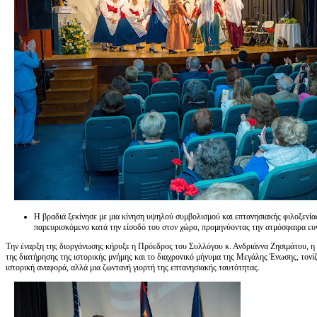
Η βραδιά ξεκίνησε με μια κίνηση υψηλού συμβολισμού και επτανησιακής φιλοξενί
παρευρισκόμενο κατά την είσοδό του στον χώρο, προμηνύοντας την ατμόσφαιρα ευ
Την έναρξη της διοργάνωσης κήρυξε η Πρόεδρος του Συλλόγου κ. Ανδριάννα Ζησιμάτου, η 
της διατήρησης της ιστορικής μνήμης και το διαχρονικό μήνυμα της Μεγάλης Ένωσης, τονίζ
ιστορική αναφορά, αλλά μια ζωντανή γιορτή της επτανησιακής ταυτότητας.