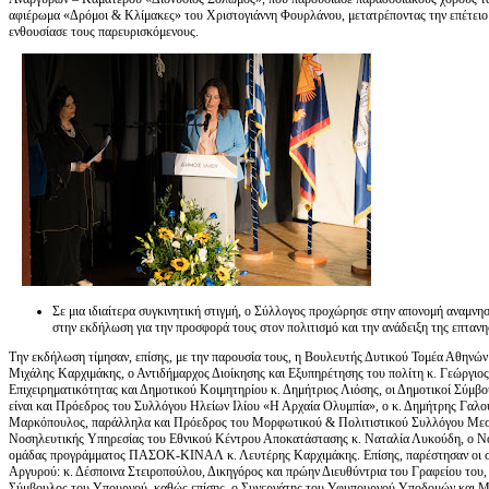
αφιέρωμα «Δρόμοι & Κλίμακες» του Χριστογιάννη Φουρλάνου, μετατρέποντας την επέτειο 
ενθουσίασε τους παρευρισκόμενους.
Σε μια ιδιαίτερα συγκινητική στιγμή, ο Σύλλογος προχώρησε στην απονομή αναμν
στην εκδήλωση για την προσφορά τους στον πολιτισμό και την ανάδειξη της επταν
Την εκδήλωση τίμησαν, επίσης, με την παρουσία τους, η Βουλευτής Δυτικού Τομέα Αθηνώ
Μιχάλης Καρχιμάκης, ο Αντιδήμαρχος Διοίκησης και Εξυπηρέτησης του πολίτη κ. Γεώργιο
Επιχειρηματικότητας και Δημοτικού Κοιμητηρίου κ. Δημήτριος Λιόσης, οι Δημοτικοί Σύμβο
είναι και Πρόεδρος του Συλλόγου Ηλείων Ιλίου «Η Αρχαία Ολυμπία», ο κ. Δημήτρης Γαλο
Μαρκόπουλος, παράλληλα και Πρόεδρος του Μορφωτικού & Πολιτιστικού Συλλόγου Μεσσ
Νοσηλευτικής Υπηρεσίας του Εθνικού Κέντρου Αποκατάστασης κ. Ναταλία Λυκούδη, ο Νομ
ομάδας προγράμματος ΠΑΣΟΚ-ΚΙΝΑΛ κ. Λευτέρης Καρχιμάκης. Επίσης, παρέστησαν οι συ
Αργυρού: κ. Δέσποινα Στειροπούλου, Δικηγόρος και πρώην Διευθύντρια του Γραφείου του,
Σύμβουλος του Υπουργού, καθώς επίσης, ο Συνεργάτης του Υφυπουργού Υποδομών και Μ