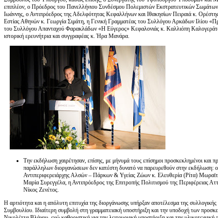
επιπλέον, ο Πρόεδρος του Πανελλήνιου Συνδέσμου Πολεμιστών Εκστρατευτικών Σωμάτων 
Ιωάννης, ο Αντιπρόεδρος της Αδελφότητας Κεφαλλήνων και Ιθακησίων Πειραιά κ. Ορέστη
Εστίας Αθηνών κ. Γεωργία Σιμάτη, η Γενική Γραμματέας του Συλλόγου Αρκάδων Ιλίου «Π
του Συλλόγου Απανταχού Φαρακλάδων «Η Εύγερος» Κεφαλονιάς κ. Καλλιόπη Καλογεράτου
ιστορική ερευνήτρια και συγγραφέας κ. Ήρα Μανάρα.
Την εκδήλωση χαιρέτησαν, επίσης, με μήνυμά τους επίσημοι προσκεκλημένοι και
παράλληλων διοργανώσεων δεν κατέστη δυνατό να παρευρεθούν στην εκδήλωση: ο
Αντιπεριφερειάρχης Αλσών – Πάρκων & Υγείας Ζώων κ. Ελευθερία (Ρίτα) Μωραϊτ
Μαρία Συρεγγέλα, η Αντιπρόεδρος της Επιτροπής Πολιτισμού της Περιφέρειας Αττ
Νίκος Ζενέτος.
Η αρτιότητα και η απόλυτη επιτυχία της διοργάνωσης υπήρξαν αποτέλεσμα της συλλογικής
Συμβουλίου. Ιδιαίτερη συμβολή στη γραμματειακή υποστήριξη και την υποδοχή των προσκε
Νικολέττα Βλάχου, ενώ καθοριστική για την λειτουργική υποστήριξη και την υλικοτεχνική 