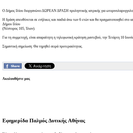
Ο Δήμος Ιλίου διοργανώνει ΔΩΡΕΑΝ ΔΡΑΣΗ προληπτικής ιατρικής για ωτορινολαρυγγολογι
Η δράση απευθύνεται σε ενήλικες και παιδιά άνω των 6 ετών και θα πραγματοποιηθεί στο
Δήμου Ιλίου
(Νέστορος 105, Ίλιον).
Για τη συμμετοχή, είναι απαραίτητη η τηλεφωνική κράτηση ραντεβού, την Τετάρτη 10 Ιουν
Σημαντική σημείωση: Θα τηρηθεί σειρά προτεραιότητας.
Ακολουθήστε μας
Εφημερίδα
Παλμός Δυτικής Αθήνας