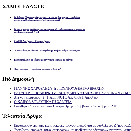
ΧΑΜΟΓΕΛΑΣΤΕ
Ο Ανδρέας Παχατουρίδης παραιτείται απο τη δημαρχία - κατεβαίνει
υποψήφιος βουλευτής (αποκλειστικό ρεπορτάζ)
Οι πιο περίεργοι, απίθανοι, αναπάντεχοι αλλά και διασκεδαστικοί τρόποι να
ανοίξεις μία μπύρα! + vid
Covid19 Δεν έχουμε. Χιούμορ έχουμε;
Το αυτοκόλλητο μέσα σε λεωφορείο της Αθήνας ενόψει καλοκαιριού
Βρε παππού, έτσι το κάνατε με την γιαγιά και πριν 50 χρόνια ;;;
Ήταν φτυστός, τ’ ορκίζομαι, ολόιδιος ο Αλέξης!!!
Πιό
Δημοφιλή
ΓΙΑΝΝΗΣ ΧΑΡΟΥΛΗΣ/8 & 9 ΙΟΥΝΙΟΥ/ΘΕΑΤΡΟ ΒΡΑΧΩΝ
ΕΛΕΥΘΕΡΟΙ ΠΟΛΙΟΡΚΗΜΕΝΟΙ @ ΜΕΓΑΡΟ ΜΟΥΣΙΚΗΣ ΑΘΗΝΩΝ 22 ΜΑΡ
Αντιγόνη Κατσούρη @ HALF NOTE Jazz Club 1 Απριλίου
Ο ΚΑΙΡΟΣ ΣΤΑ ΔΥΤΙΚΑ ΠΡΟΑΣΤΕΙΑ
Ελευθερία Αρβανιτάκη στο Θέατρο Βράχων Σάββατο 5 Σεπτεμβρίου 2015
Τελευταία
Άρθρα
Εργασίες συντήρησης και επισκευές πραγματοποιούνται σε σχολεία του Δήμου Χαϊδ
Έναρξη του προγράμματος στειρώσεων και περίθαλψης αδέσποτων γατών του Δήμ