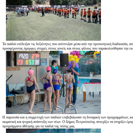
Τα παιδιά επέδειξαν τις δεξιότητες που ανέπτυξαν μέσα από την προπονητική διαδικασία, α
προσφέροντας όμορφες στιγμές στους γονείς και στους φίλους που παρακολούθησαν την ε
Η παρουσία και η συμμετοχή των παιδιών επιβεβαίωσαν τη δυναμική των προγραμμάτων, κα
σωματική και ψυχική ανάπτυξη των νέων. Ο Δήμος Πετρούπολης συνεχίζει να στηρίζει έμπρ
προγράμματα άθλησης για τα παιδιά της πόλης μας.