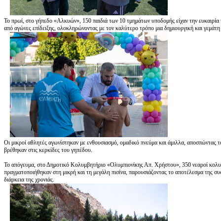
Το πρωί, στο γήπεδο «Αλκυών», 150 παιδιά των 10 τμημάτων υποδομής είχαν την ευκαιρία 
από αγώνες επίδειξης, ολοκληρώνοντας με τον καλύτερο τρόπο μια δημιουργική και γεμάτη 
Οι μικροί αθλητές αγωνίστηκαν με ενθουσιασμό, ομαδικό πνεύμα και άμιλλα, αποσπώντας 
βρέθηκαν στις κερκίδες του γηπέδου.
Το απόγευμα, στο Δημοτικό Κολυμβητήριο «Ολυμπιονίκης Απ. Χρήστου», 350 νεαροί κολυμβ
πραγματοποιήθηκαν στη μικρή και τη μεγάλη πισίνα, παρουσιάζοντας το αποτέλεσμα της σ
διάρκεια της χρονιάς.