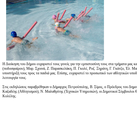
Η Διοίκηση του Δήμου ευχαριστεί τους γονείς για την εμπιστοσύνη τους στα τμήματα μας κα
(ποδοσφαίρου), Μαρ. Σχοινά, Ζ. Παρασκελάκη, Π. Γκολέ, Ροζ. Ξηράτη, Γ. Γκάτζο, Έλ. Μαρι
υποστήριξή τους προς τα παιδιά μας. Επίσης, ευχαριστεί το προσωπικό των αθλητικών υπο
λειτουργία τους.
Στις εκδηλώσεις παραβρέθηκαν ο Δήμαρχος Πετρούπολης, Β. Σίμος, ο Πρόεδρος του Δημο
Καζαδέης (Αθλητισμού), Ν. Μαλαθρίτης (Τεχνικών Υπηρεσιών), οι Δημοτικοί Σύμβουλοι Θ
Κολέλης.