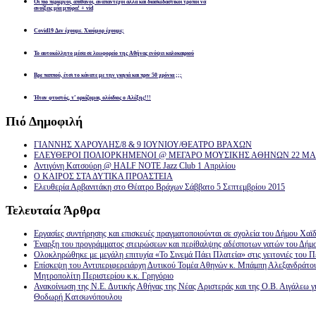
Οι πιο περίεργοι, απίθανοι, αναπάντεχοι αλλά και διασκεδαστικοί τρόποι να
ανοίξεις μία μπύρα! + vid
Covid19 Δεν έχουμε. Χιούμορ έχουμε;
Το αυτοκόλλητο μέσα σε λεωφορείο της Αθήνας ενόψει καλοκαιριού
Βρε παππού, έτσι το κάνατε με την γιαγιά και πριν 50 χρόνια ;;;
Ήταν φτυστός, τ’ ορκίζομαι, ολόιδιος ο Αλέξης!!!
Πιό
Δημοφιλή
ΓΙΑΝΝΗΣ ΧΑΡΟΥΛΗΣ/8 & 9 ΙΟΥΝΙΟΥ/ΘΕΑΤΡΟ ΒΡΑΧΩΝ
ΕΛΕΥΘΕΡΟΙ ΠΟΛΙΟΡΚΗΜΕΝΟΙ @ ΜΕΓΑΡΟ ΜΟΥΣΙΚΗΣ ΑΘΗΝΩΝ 22 ΜΑΡ
Αντιγόνη Κατσούρη @ HALF NOTE Jazz Club 1 Απριλίου
Ο ΚΑΙΡΟΣ ΣΤΑ ΔΥΤΙΚΑ ΠΡΟΑΣΤΕΙΑ
Ελευθερία Αρβανιτάκη στο Θέατρο Βράχων Σάββατο 5 Σεπτεμβρίου 2015
Τελευταία
Άρθρα
Εργασίες συντήρησης και επισκευές πραγματοποιούνται σε σχολεία του Δήμου Χαϊδ
Έναρξη του προγράμματος στειρώσεων και περίθαλψης αδέσποτων γατών του Δήμ
Ολοκληρώθηκε με μεγάλη επιτυχία «Το Σινεμά Πάει Πλατεία» στις γειτονιές του Π
Επίσκεψη του Αντιπεριφερειάρχη Δυτικού Τομέα Αθηνών κ. Μπάμπη Αλεξανδράτο
Μητροπολίτη Περιστερίου κ.κ. Γρηγόριο
Ανακοίνωση της Ν.Ε. Δυτικής Αθήνας της Νέας Αριστεράς και της Ο.Β. Αιγάλεω γ
Θοδωρή Κατσωνόπουλου