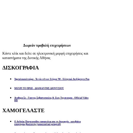
Δωρεάν προβολή επιχειρήσεων
Κάντε κλίκ και δείτε σε ηλεκτρονική μορφή επιχειρήσεις και
καταστήματα της Δυτικής Αθήνας
ΔΙΣΚΟΓΡΑΦΙΑ
Ταμπελοκουλτούρα - Το νέο cd των Στίγμα '90 - Ελληνικό Ανεξάρτητο Ροκ
ΜΕΧΡΙ ΤΟ ΠΡΩΙ - ΔΙΑΜΑΝΤΗΣ ΔΙΟΝΥΣΙΟΥ
Αναθεμα Σε - Γιαννης Σεβαστοπουλος & Ζωη Τηγανουρια - Official Video
HD
ΧΑΜΟΓΕΛΑΣΤΕ
Ο Ανδρέας Παχατουρίδης παραιτείται απο τη δημαρχία - κατεβαίνει
υποψήφιος βουλευτής (αποκλειστικό ρεπορτάζ)