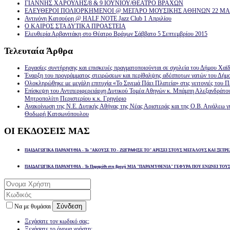
ΓΙΑΝΝΗΣ ΧΑΡΟΥΛΗΣ/8 & 9 ΙΟΥΝΙΟΥ/ΘΕΑΤΡΟ ΒΡΑΧΩΝ
ΕΛΕΥΘΕΡΟΙ ΠΟΛΙΟΡΚΗΜΕΝΟΙ @ ΜΕΓΑΡΟ ΜΟΥΣΙΚΗΣ ΑΘΗΝΩΝ 22 ΜΑΡ
Αντιγόνη Κατσούρη @ HALF NOTE Jazz Club 1 Απριλίου
Ο ΚΑΙΡΟΣ ΣΤΑ ΔΥΤΙΚΑ ΠΡΟΑΣΤΕΙΑ
Ελευθερία Αρβανιτάκη στο Θέατρο Βράχων Σάββατο 5 Σεπτεμβρίου 2015
Τελευταία
Άρθρα
Εργασίες συντήρησης και επισκευές πραγματοποιούνται σε σχολεία του Δήμου Χαϊδ
Έναρξη του προγράμματος στειρώσεων και περίθαλψης αδέσποτων γατών του Δήμ
Ολοκληρώθηκε με μεγάλη επιτυχία «Το Σινεμά Πάει Πλατεία» στις γειτονιές του Π
Επίσκεψη του Αντιπεριφερειάρχη Δυτικού Τομέα Αθηνών κ. Μπάμπη Αλεξανδράτο
Μητροπολίτη Περιστερίου κ.κ. Γρηγόριο
Ανακοίνωση της Ν.Ε. Δυτικής Αθήνας της Νέας Αριστεράς και της Ο.Β. Αιγάλεω γ
Θοδωρή Κατσωνόπουλου
ΟΙ
ΕΚΔΟΣΕΙΣ ΜΑΣ
ΠΑΙΔΑΓΩΓΙΚΑ ΠΑΡΑΜΥΘΙΑ - Το "ΑΚΟΥΣΕ ΤΟ - ΖΩΓΡΑΦΙΣΕ ΤΟ" ΑΡΕΣΕΙ ΣΤΟΥΣ ΜΕΓΑΛΟΥΣ ΚΑΙ ΞΕΤΡΕ
ΠΑΙΔΑΓΩΓΙΚΑ ΠΑΡΑΜΥΘΙΑ - Το Παραμύθι στη βροχή ΜΙΑ "ΠΑΡΑΜΥΘΕΝΙΑ" ΓΕΦΥΡΑ ΠΟΥ ΕΝΩΝΕΙ ΤΟΥ
Σύνδεση
Να με θυμάσαι
Ξεχάσατε τον κωδικό σας;
Ξεχάσατε το όνομα χρήστη;