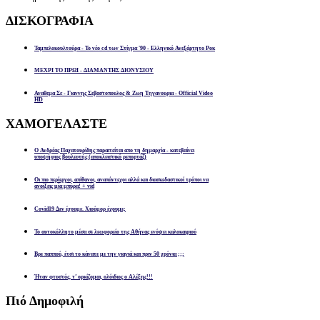
ΔΙΣΚΟΓΡΑΦΙΑ
Ταμπελοκουλτούρα - Το νέο cd των Στίγμα '90 - Ελληνικό Ανεξάρτητο Ροκ
ΜΕΧΡΙ ΤΟ ΠΡΩΙ - ΔΙΑΜΑΝΤΗΣ ΔΙΟΝΥΣΙΟΥ
Αναθεμα Σε - Γιαννης Σεβαστοπουλος & Ζωη Τηγανουρια - Official Video
HD
ΧΑΜΟΓΕΛΑΣΤΕ
Ο Ανδρέας Παχατουρίδης παραιτείται απο τη δημαρχία - κατεβαίνει
υποψήφιος βουλευτής (αποκλειστικό ρεπορτάζ)
Οι πιο περίεργοι, απίθανοι, αναπάντεχοι αλλά και διασκεδαστικοί τρόποι να
ανοίξεις μία μπύρα! + vid
Covid19 Δεν έχουμε. Χιούμορ έχουμε;
Το αυτοκόλλητο μέσα σε λεωφορείο της Αθήνας ενόψει καλοκαιριού
Βρε παππού, έτσι το κάνατε με την γιαγιά και πριν 50 χρόνια ;;;
Ήταν φτυστός, τ’ ορκίζομαι, ολόιδιος ο Αλέξης!!!
Πιό
Δημοφιλή